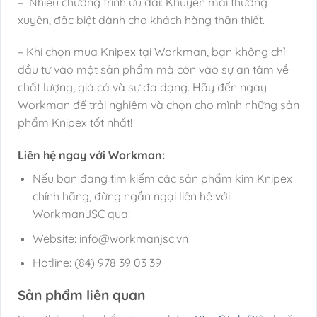
– Nhiều chương trình ưu đãi: Khuyến mãi thường
xuyên, đặc biệt dành cho khách hàng thân thiết.
– Khi chọn mua Knipex tại Workman, bạn không chỉ
đầu tư vào một sản phẩm mà còn vào sự an tâm về
chất lượng, giá cả và sự đa dạng. Hãy đến ngay
Workman để trải nghiệm và chọn cho mình những sản
phẩm Knipex tốt nhất!
Liên hệ ngay với Workman:
Nếu bạn đang tìm kiếm các sản phẩm kìm Knipex
chính hãng, đừng ngần ngại liên hệ với
WorkmanJSC qua:
Website: info@workmanjsc.vn
Hotline: (84) 978 39 03 39
Sản phẩm liên quan