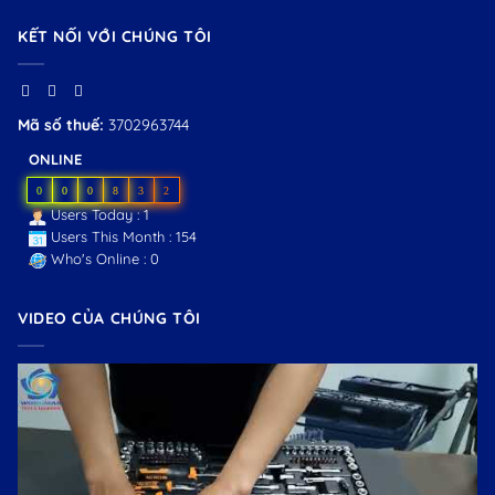
KẾT NỐI VỚI CHÚNG TÔI
Mã số thuế:
3702963744
ONLINE
0
0
0
8
3
2
Users Today : 1
Users This Month : 154
Who's Online : 0
VIDEO CỦA CHÚNG TÔI