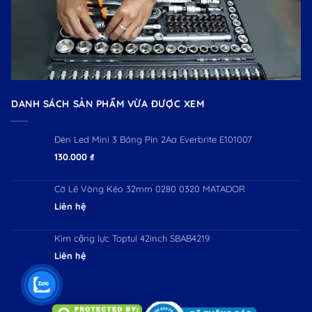
DANH SÁCH SẢN PHẨM VỪA ĐƯỢC XEM
Đèn Led Mini 3 Bóng Pin 2Aa Everbrite E101007
130.000
₫
Cờ Lê Vòng Kéo 32mm 0280 0320 MATADOR
Liên hệ
Kìm cộng lực Toptul 42inch SBAB4219
Liên hệ