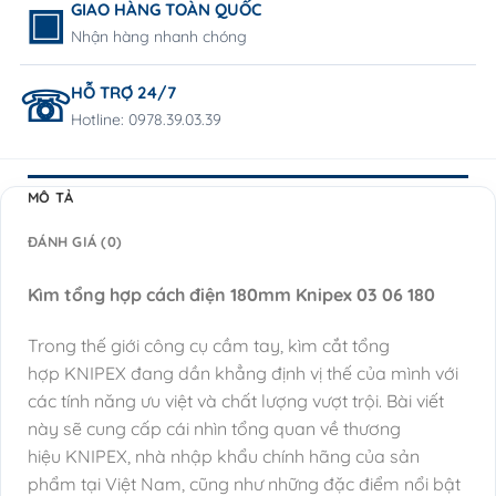
GIAO HÀNG TOÀN QUỐC
Nhận hàng nhanh chóng
HỖ TRỢ 24/7
Hotline: 0978.39.03.39
MÔ TẢ
ĐÁNH GIÁ (0)
Kìm tổng hợp cách điện 180mm Knipex 03 06 180
Trong thế giới công cụ cầm tay, kìm cắt tổng
hợp KNIPEX đang dần khẳng định vị thế của mình với
các tính năng ưu việt và chất lượng vượt trội. Bài viết
này sẽ cung cấp cái nhìn tổng quan về thương
hiệu KNIPEX, nhà nhập khẩu chính hãng của sản
phẩm tại Việt Nam, cũng như những đặc điểm nổi bật