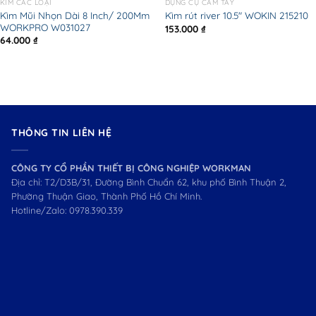
KÌM CÁC LOẠI
DỤNG CỤ CẦM TAY
Kìm Mũi Nhọn Dài 8 Inch/ 200Mm
Kìm rút river 10.5″ WOKIN 215210
WORKPRO W031027
153.000
₫
64.000
₫
THÔNG TIN LIÊN HỆ
CÔNG TY CỔ PHẦN THIẾT BỊ CÔNG NGHIỆP WORKMAN
Địa chỉ: T2/D3B/31, Đường Bình Chuẩn 62, khu phố Bình Thuận 2,
Phường Thuận Giao, Thành Phố Hồ Chí Minh.
Hotline/Zalo:
0978.390.339