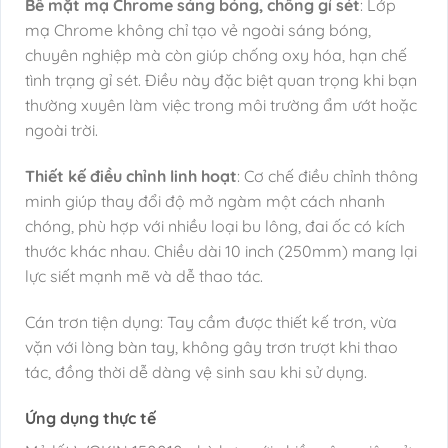
Bề mặt mạ Chrome sáng bóng, chống gỉ sét
: Lớp
mạ Chrome không chỉ tạo vẻ ngoài sáng bóng,
chuyên nghiệp mà còn giúp chống oxy hóa, hạn chế
tình trạng gỉ sét. Điều này đặc biệt quan trọng khi bạn
thường xuyên làm việc trong môi trường ẩm ướt hoặc
ngoài trời.
Thiết kế điều chỉnh linh hoạt
: Cơ chế điều chỉnh thông
minh giúp thay đổi độ mở ngàm một cách nhanh
chóng, phù hợp với nhiều loại bu lông, đai ốc có kích
thước khác nhau. Chiều dài 10 inch (250mm) mang lại
lực siết mạnh mẽ và dễ thao tác.
Cán trơn tiện dụng: Tay cầm được thiết kế trơn, vừa
vặn với lòng bàn tay, không gây trơn trượt khi thao
tác, đồng thời dễ dàng vệ sinh sau khi sử dụng.
Ứng dụng thực tế