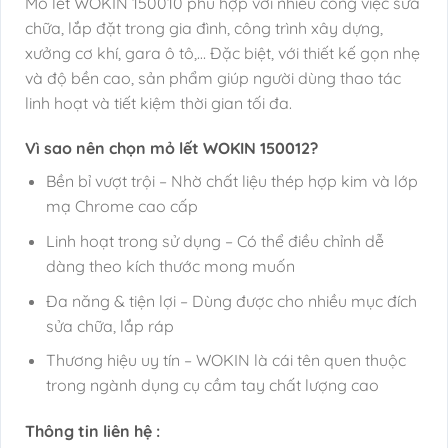
Mỏ lết WOKIN 150010 phù hợp với nhiều công việc sửa
chữa, lắp đặt trong gia đình, công trình xây dựng,
xưởng cơ khí, gara ô tô,… Đặc biệt, với thiết kế gọn nhẹ
và độ bền cao, sản phẩm giúp người dùng thao tác
linh hoạt và tiết kiệm thời gian tối đa.
Vì sao nên chọn mỏ lết WOKIN 150012?
Bền bỉ vượt trội – Nhờ chất liệu thép hợp kim và lớp
mạ Chrome cao cấp
Linh hoạt trong sử dụng – Có thể điều chỉnh dễ
dàng theo kích thước mong muốn
Đa năng & tiện lợi – Dùng được cho nhiều mục đích
sửa chữa, lắp ráp
Thương hiệu uy tín – WOKIN là cái tên quen thuộc
trong ngành dụng cụ cầm tay chất lượng cao
Thông tin liên hệ :