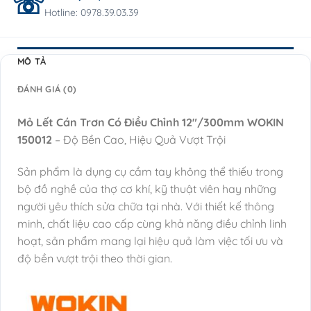
Hotline: 0978.39.03.39
MÔ TẢ
ĐÁNH GIÁ (0)
Mỏ Lết Cán Trơn Có Điều Chỉnh 12″/300mm WOKIN
150012
– Độ Bền Cao, Hiệu Quả Vượt Trội
Sản phẩm là dụng cụ cầm tay không thể thiếu trong
bộ đồ nghề của thợ cơ khí, kỹ thuật viên hay những
người yêu thích sửa chữa tại nhà. Với thiết kế thông
minh, chất liệu cao cấp cùng khả năng điều chỉnh linh
hoạt, sản phẩm mang lại hiệu quả làm việc tối ưu và
độ bền vượt trội theo thời gian.