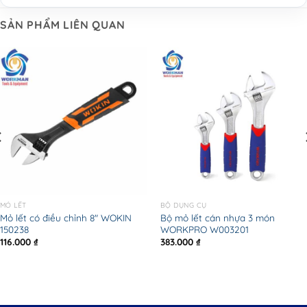
SẢN PHẨM LIÊN QUAN
MỎ LẾT
BỘ DỤNG CỤ
Mỏ lết có điều chỉnh 8″ WOKIN
Bộ mỏ lết cán nhựa 3 món
150238
WORKPRO W003201
116.000
₫
383.000
₫