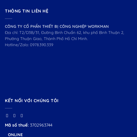
THÔNG TIN LIÊN HỆ
CÔNG TY CỔ PHẦN THIẾT BỊ CÔNG NGHIỆP WORKMAN
Địa chỉ: T2/D3B/31, Đường Bình Chuẩn 62, khu phố Bình Thuận 2,
Phường Thuận Giao, Thành Phố Hồ Chí Minh.
Hotline/Zalo:
0978.390.339
KẾT NỐI VỚI CHÚNG TÔI
Mã số thuế:
3702963744
ONLINE