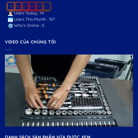
0
0
0
8
4
5
Users Today : 14
Users This Month : 167
Who's Online : 0
VIDEO CỦA CHÚNG TÔI
DANH SÁCH SẢN PHẨM VỪA ĐƯỢC XEM