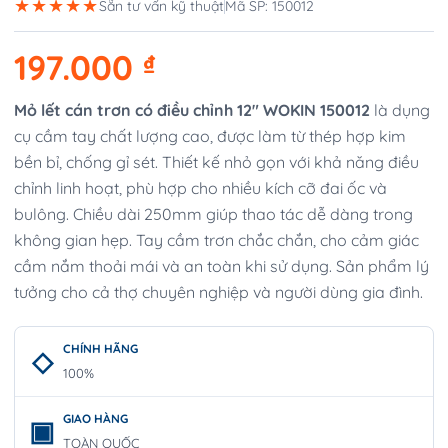
★★★★★
Sẵn tư vấn kỹ thuật
Mã SP: 150012
197.000
₫
Mỏ lết cán trơn có điều chỉnh 12″ WOKIN 150012
là dụng
cụ cầm tay chất lượng cao, được làm từ thép hợp kim
bền bỉ, chống gỉ sét. Thiết kế nhỏ gọn với khả năng điều
chỉnh linh hoạt, phù hợp cho nhiều kích cỡ đai ốc và
bulông. Chiều dài 250mm giúp thao tác dễ dàng trong
không gian hẹp. Tay cầm trơn chắc chắn, cho cảm giác
cầm nắm thoải mái và an toàn khi sử dụng. Sản phẩm lý
tưởng cho cả thợ chuyên nghiệp và người dùng gia đình.
CHÍNH HÃNG
100%
GIAO HÀNG
TOÀN QUỐC