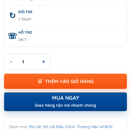
ĐỔI TRẢ
7 NGÀY
HỖ TRỢ
24/7
Mỏ lết cán trơn có điều chỉnh 12″ WOKIN 150012 số lượng
THÊM VÀO GIỎ HÀNG
MUA NGAY
Giao hàng tận nơi nhanh chóng
Danh mục:
Mỏ Lết
,
Mỏ Lết Điều Chỉnh
,
Thương hiệu WOKIN