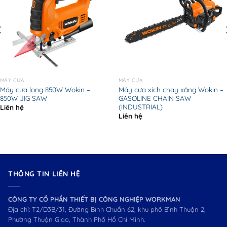
MÁY CƯA
MÁY CƯA
Máy cưa lọng 850W Wokin –
Máy cưa xích chạy xăng Wokin –
850W JIG SAW
GASOLINE CHAIN SAW
(INDUSTRIAL)
Liên hệ
Liên hệ
THÔNG TIN LIÊN HỆ
CÔNG TY CỔ PHẦN THIẾT BỊ CÔNG NGHIỆP WORKMAN
Địa chỉ: T2/D3B/31, Đường Bình Chuẩn 62, khu phố Bình Thuận 2,
Phường Thuận Giao, Thành Phố Hồ Chí Minh.