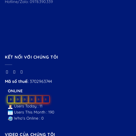
Hotline/Zalo:
0978.390.339
KẾT NỐI VỚI CHÚNG TÔI
Mã số thuế:
3702963744
ONLINE
0
0
0
8
6
8
Users Today : 11
Users This Month : 190
Who's Online : 0
VIDEO CỦA CHÚNG TÔI