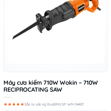
Máy cưa kiếm 710W Wokin – 710W
RECIPROCATING SAW
★★★★★
Sẵn tư vấn kỹ thuật
Mã SP: WM-34407