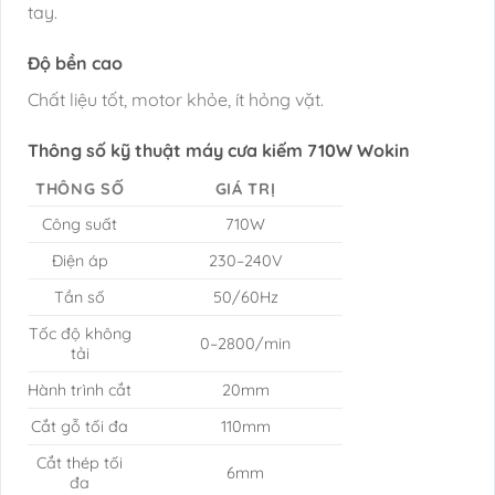
tay.
Độ bền cao
Chất liệu tốt, motor khỏe, ít hỏng vặt.
Thông số kỹ thuật máy cưa kiếm 710W Wokin
THÔNG SỐ
GIÁ TRỊ
Công suất
710W
Điện áp
230–240V
Tần số
50/60Hz
Tốc độ không
0–2800/min
tải
Hành trình cắt
20mm
Cắt gỗ tối đa
110mm
Cắt thép tối
6mm
đa