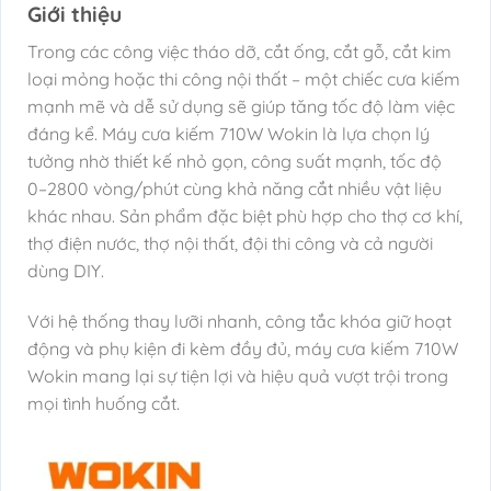
Giới thiệu
Trong các công việc tháo dỡ, cắt ống, cắt gỗ, cắt kim
loại mỏng hoặc thi công nội thất – một chiếc cưa kiếm
mạnh mẽ và dễ sử dụng sẽ giúp tăng tốc độ làm việc
đáng kể. Máy cưa kiếm 710W Wokin là lựa chọn lý
tưởng nhờ thiết kế nhỏ gọn, công suất mạnh, tốc độ
0–2800 vòng/phút cùng khả năng cắt nhiều vật liệu
khác nhau. Sản phẩm đặc biệt phù hợp cho thợ cơ khí,
thợ điện nước, thợ nội thất, đội thi công và cả người
dùng DIY.
Với hệ thống thay lưỡi nhanh, công tắc khóa giữ hoạt
động và phụ kiện đi kèm đầy đủ, máy cưa kiếm 710W
Wokin mang lại sự tiện lợi và hiệu quả vượt trội trong
mọi tình huống cắt.