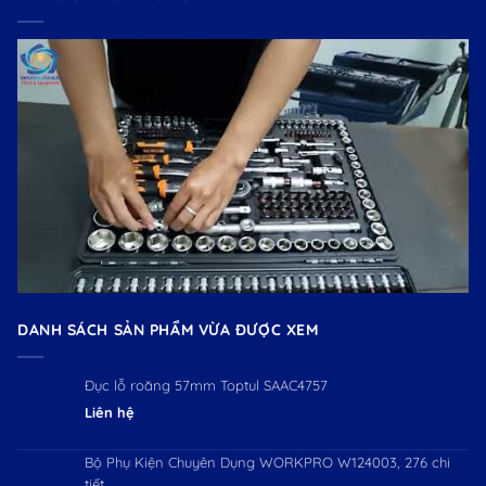
DANH SÁCH SẢN PHẨM VỪA ĐƯỢC XEM
Đục lỗ roăng 57mm Toptul SAAC4757
Liên hệ
Bộ Phụ Kiện Chuyên Dụng WORKPRO W124003, 276 chi
tiết