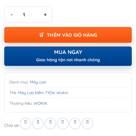
Máy cưa kiếm 710W Wokin - 710W RECIPROCATING SAW số lượ
THÊM VÀO GIỎ HÀNG
MUA NGAY
Giao hàng tận nơi nhanh chóng
Danh mục:
Máy cưa
Thẻ:
Máy cưa kiếm 710W Wokin
Thương hiệu:
WOKIN
Chia sẻ: