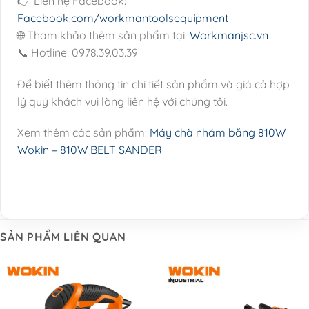
👉 Liên hệ Facebook:
Facebook.com/workmantoolsequipment
🌐 Tham khảo thêm sản phẩm tại:
Workmanjsc.vn
📞 Hotline: 0978.39.03.39
Để biết thêm thông tin chi tiết sản phẩm và giá cả hợp
lý quý khách vui lòng liên hệ với chúng tôi.
Xem thêm các sản phẩm:
Máy chà nhám băng 810W
Wokin – 810W BELT SANDER
SẢN PHẨM LIÊN QUAN