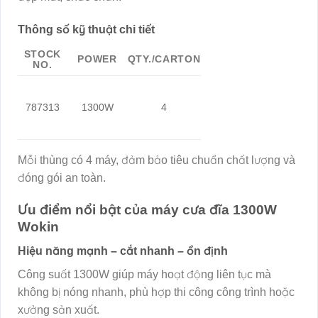
Thông số kỹ thuật chi tiết
STOCK
POWER
QTY./CARTON
NO.
787313
1300W
4
Mỗi thùng có 4 máy, đảm bảo tiêu chuẩn chất lượng và
đóng gói an toàn.
Ưu điểm nổi bật của máy cưa đĩa 1300W
Wokin
Hiệu năng mạnh – cắt nhanh – ổn định
Công suất 1300W giúp máy hoạt động liên tục mà
không bị nóng nhanh, phù hợp thi công công trình hoặc
xưởng sản xuất.