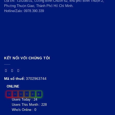
Địa chỉ: T2/D3B/31, Đường Bình Chuẩn 62, khu phố Bình Thuận 2,
Phường Thuận Giao, Thành Phố Hồ Chí Minh.
Hotline/Zalo:
0978.390.339
KẾT NỐI VỚI CHÚNG TÔI
Mã số thuế:
3702963744
ONLINE
0
0
0
9
0
6
Users Today : 24
Users This Month : 228
Who's Online : 0