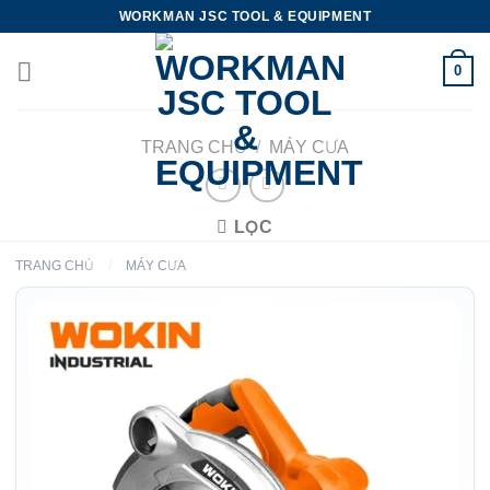
Skip
WORKMAN JSC TOOL & EQUIPMENT
to
content
0
TRANG CHỦ
/
MÁY CƯA
LỌC
TRANG CHỦ
/
MÁY CƯA