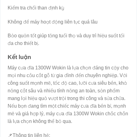
Kiểm tra chổi than định kỳ
Không để máy hoạt động liên tục quá lâu
Bảo quản tốt giúp tăng tuổi thọ và duy trì hiệu suất tối
đa cho thiết bị.
Kết luận
Máy cưa đĩa 1300W Wokin là lựa chọn đáng tin cậy cho
mọi nhu cầu cắt gỗ từ gia đình đến chuyên nghiệp. Với
công suất mạnh mẽ, tốc độ cao, lưỡi cưa siêu bền, khả
năng cắt sâu và nhiều tính năng an toàn, sản phẩm
mang lại hiệu quả vượt trội trong thi công và sửa chữa.
Nếu bạn đang tìm một chiếc máy cưa đĩa bền bỉ, mạnh
mẽ và giá hợp lý, máy cưa đĩa 1300W Wokin chắc chắn
là lựa chọn không thể bỏ qua.
📌Thông tin liên hệ: