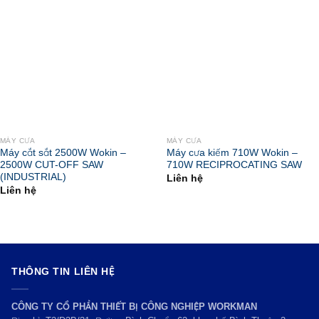
MÁY CƯA
MÁY CƯA
Máy cắt sắt 2500W Wokin –
Máy cưa kiếm 710W Wokin –
2500W CUT-OFF SAW
710W RECIPROCATING SAW
(INDUSTRIAL)
Liên hệ
Liên hệ
THÔNG TIN LIÊN HỆ
CÔNG TY CỔ PHẦN THIẾT BỊ CÔNG NGHIỆP WORKMAN