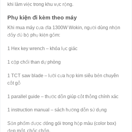
khi làm việc trong khu vực rộng.
Phụ kiện đi kèm theo máy
Khi mua máy cưa đĩa 1300W Wokin, người dùng nhận
đầy đủ bộ phụ kiện gồm:
1 Hex key wrench – khóa lục giác
1 cặp chổi than dự phòng
1 TCT saw blade – lưỡi cưa hợp kim siêu bền chuyên
cắt gỗ
1 parallel guide – thước dẫn giúp cắt thẳng chính xác
1 instruction manual – sách hướng dẫn sử dụng
Sản phẩm được đóng gói trong hộp màu (color box)
đẹp mắt, chắc chắn.