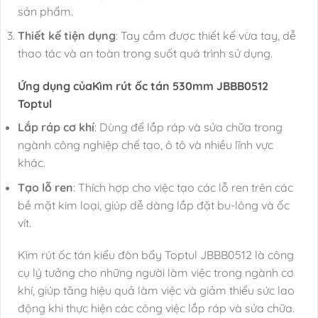
sản phẩm.
Thiết kế tiện dụng
: Tay cầm được thiết kế vừa tay, dễ
thao tác và an toàn trong suốt quá trình sử dụng.
Ứng dụng củaKìm rút ốc tán 530mm JBBB0512
Toptul
Lắp ráp cơ khí
: Dùng để lắp ráp và sửa chữa trong
ngành công nghiệp chế tạo, ô tô và nhiều lĩnh vực
khác.
Tạo lỗ ren
: Thích hợp cho việc tạo các lỗ ren trên các
bề mặt kim loại, giúp dễ dàng lắp đặt bu-lông và ốc
vít.
Kìm rút ốc tán kiểu đòn bẩy Toptul JBBB0512 là công
cụ lý tưởng cho những người làm việc trong ngành cơ
khí, giúp tăng hiệu quả làm việc và giảm thiểu sức lao
động khi thực hiện các công việc lắp ráp và sửa chữa.