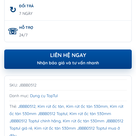
ĐỔI TRẢ
7 NGÀY
HỖ TRỢ
24/7
LIÊN HỆ NGAY
Nhận báo giá và tư vấn nhanh
SKU:
JBBB0512
Danh mục:
Dụng cụ TopTul
Thẻ:
JBBB0512
,
Kìm rút ốc tán
,
Kìm rút ốc tán 530mm
,
Kìm rút
ốc tán 530mm JBBB0512 Toptul
,
Kìm rút ốc tán 530mm
JBBB0512 Toptul chính hãng
,
Kìm rút ốc tán 530mm JBBB0512
Toptul giá rẻ
,
Kìm rút ốc tán 530mm JBBB0512 Toptul mua ở
đâu