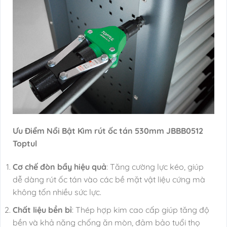
Ưu Điểm Nổi Bật Kìm rút ốc tán 530mm JBBB0512
Toptul
Cơ chế đòn bẩy hiệu quả
: Tăng cường lực kéo, giúp
dễ dàng rút ốc tán vào các bề mặt vật liệu cứng mà
không tốn nhiều sức lực.
Chất liệu bền bỉ
: Thép hợp kim cao cấp giúp tăng độ
bền và khả năng chống ăn mòn, đảm bảo tuổi thọ