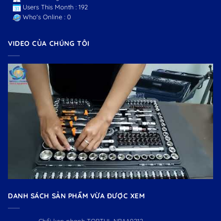
Users This Month : 192
Who's Online : 0
VIDEO CỦA CHÚNG TÔI
DANH SÁCH SẢN PHẨM VỪA ĐƯỢC XEM