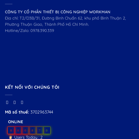
CÔNG TY CỔ PHẦN THIẾT BỊ CÔNG NGHIỆP WORKMAN
Địa chỉ: T2/D3B/31, Đường Bình Chuẩn 62, khu phố Bình Thuận 2,
Phường Thuận Giao, Thành Phố Hồ Chí Minh.
Hotline/Zalo:
0978.390.339
KẾT NỐI VỚI CHÚNG TÔI
Mã số thuế:
3702963744
ONLINE
0
0
0
8
7
0
Users Today : 2