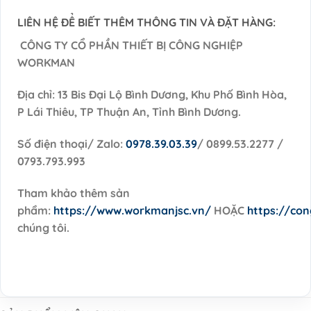
LIÊN HỆ ĐỂ BIẾT THÊM THÔNG TIN VÀ ĐẶT HÀNG:
CÔNG TY CỔ PHẦN THIẾT BỊ CÔNG NGHIỆP
WORKMAN
Địa chỉ: 13 Bis Đại Lộ Bình Dương, Khu Phố Bình Hòa,
P Lái Thiêu, TP Thuận An, Tỉnh Bình Dương.
Số điện thoại/ Zalo:
0978.39.03.39
/ 0899.53.2277 /
0793.793.993
Tham khảo thêm sản
phẩm:
https://www.workmanjsc.vn/
HOẶC
https://co
chúng tôi.