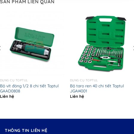
SẢN PHẨM LIÊN QUAN
DỤNG CỤ TOPTUL
DỤNG CỤ TOPTUL
Bộ vít đóng 1/2 8 chi tiết Toptul
Bộ taro ren 40 chi tiết Toptul
GAAD0808
JGAI4001
Liên hệ
Liên hệ
THÔNG TIN LIÊN HỆ