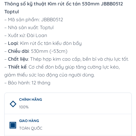
Thông số kỹ thuật Kìm rút ốc tán 530mm JBBB0512
Toptul
– Mã sản phẩm: JBBB0512
– Nhà sản xuất: Toptul
– Xuất xứ: Đài Loan
–
Loại
: Kìm rút ốc tán kiểu đòn bẩy
–
Chiều dài
: 530mm (~53cm)
–
Chất liệu
: Thép hợp kim cao cấp, bền bỉ và chịu lực tốt.
–
Thiết kế
: Cơ chế đòn bẩy giúp tăng cường lực kéo,
giảm thiểu sức lao động của người dùng.
– Bảo hành: 12 tháng
CHÍNH HÃNG
100%
GIAO HÀNG
TOÀN QUỐC