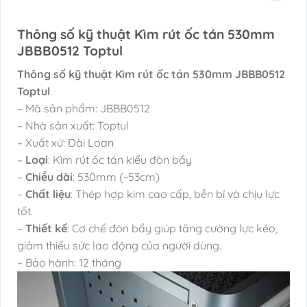
Thông số kỹ thuật Kìm rút ốc tán 530mm
JBBB0512 Toptul
Thông số kỹ thuật Kìm rút ốc tán 530mm JBBB0512
Toptul
– Mã sản phẩm: JBBB0512
– Nhà sản xuất: Toptul
– Xuất xứ: Đài Loan
–
Loại
: Kìm rút ốc tán kiểu đòn bẩy
–
Chiều dài
: 530mm (~53cm)
–
Chất liệu
: Thép hợp kim cao cấp, bền bỉ và chịu lực
tốt.
–
Thiết kế
: Cơ chế đòn bẩy giúp tăng cường lực kéo,
giảm thiểu sức lao động của người dùng.
– Bảo hành: 12 tháng