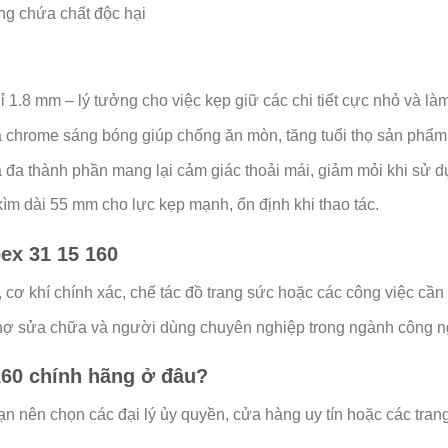
g chứa chất độc hại
ỉ 1.8 mm – lý tưởng cho việc kẹp giữ các chi tiết cực nhỏ và là
ạ chrome sáng bóng giúp chống ăn mòn, tăng tuổi thọ sản phẩm
đa thành phần mang lại cảm giác thoải mái, giảm mỏi khi sử dụ
ìm dài 55 mm cho lực kẹp mạnh, ổn định khi thao tác.
ex 31 15 160
cơ khí chính xác, chế tác đồ trang sức hoặc các công việc cần th
, thợ sửa chữa và người dùng chuyên nghiệp trong ngành công n
160 chính hãng ở đâu?
nên chọn các đại lý ủy quyền, cửa hàng uy tín hoặc các trang