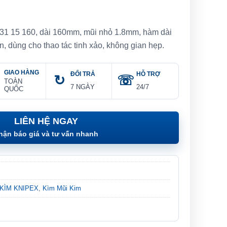
 31 15 160, dài 160mm, mũi nhỏ 1.8mm, hàm dài
, dùng cho thao tác tinh xảo, không gian hẹp.
GIAO HÀNG
ĐỔI TRẢ
HỖ TRỢ
TOÀN
7 NGÀY
24/7
QUỐC
LIÊN HỆ NGAY
hận báo giá và tư vấn nhanh
KÌM KNIPEX
,
Kìm Mũi Kim