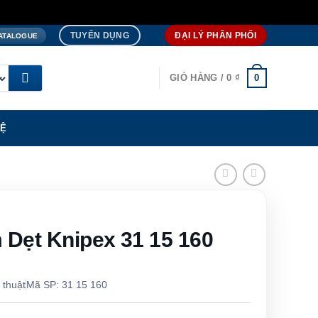
TUYỂN DỤNG
ĐẠI LÝ PHÂN PHỐI
ATALOGUE
0
GIỎ HÀNG /
0
₫
HỆ
 Dẹt Knipex 31 15 160
 thuật
Mã SP: 31 15 160