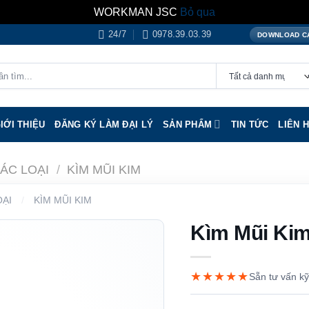
WORKMAN JSC
Bỏ qua
24/7
0978.39.03.39
DOWNLOAD C
IỚI THIỆU
ĐĂNG KÝ LÀM ĐẠI LÝ
SẢN PHẨM
TIN TỨC
LIÊN 
CÁC LOẠI
/
KÌM MŨI KIM
OẠI
/
KÌM MŨI KIM
Kìm Mũi Kim
★★★★★
Sẵn tư vấn kỹ