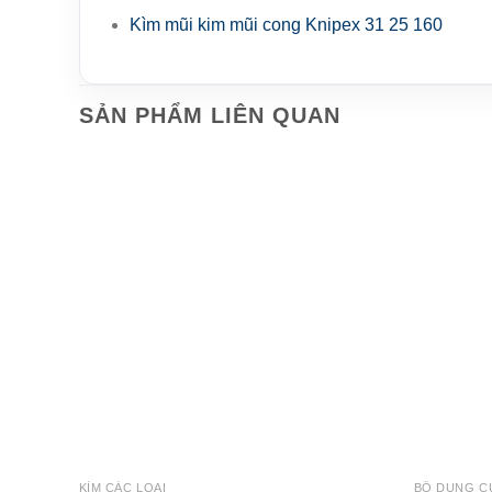
Kìm mũi kim mũi cong Knipex 31 25 160
SẢN PHẨM LIÊN QUAN
KÌM CÁC LOẠI
BỘ DỤNG C