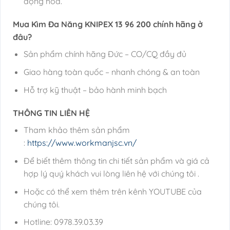
động hóa.
Mua Kìm Đa Năng KNIPEX 13 96 200
chính hãng ở
đâu?
Sản phẩm chính hãng Đức – CO/CQ đầy đủ
Giao hàng toàn quốc – nhanh chóng & an toàn
Hỗ trợ kỹ thuật – bảo hành minh bạch
THÔNG TIN LIÊN HỆ
Tham khảo thêm sản phẩm
:
https://www.workmanjsc.vn/
Để biết thêm thông tin chi tiết sản phẩm và giá cả
hợp lý quý khách vui lòng liên hệ với chúng tôi .
Hoặc có thể xem thêm trên kênh YOUTUBE của
chúng tôi.
Hotline: 0978.39.03.39