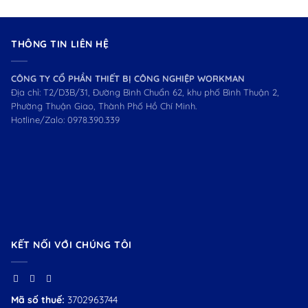
THÔNG TIN LIÊN HỆ
CÔNG TY CỔ PHẦN THIẾT BỊ CÔNG NGHIỆP WORKMAN
Địa chỉ: T2/D3B/31, Đường Bình Chuẩn 62, khu phố Bình Thuận 2,
Phường Thuận Giao, Thành Phố Hồ Chí Minh.
Hotline/Zalo:
0978.390.339
KẾT NỐI VỚI CHÚNG TÔI
Mã số thuế:
3702963744