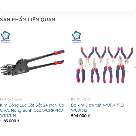
SẢN PHẨM LIÊN QUAN
KÌM CÁC LOẠI
BỘ DỤNG CỤ
Kìm Cộng Lực Cắt Sắt 24 Inch, Có
Bộ kìm 8 chi tiết WORKPRO
Chức Năng Bánh Cóc WORKPRO
W001313
W017014
594.000
₫
1.183.000
₫