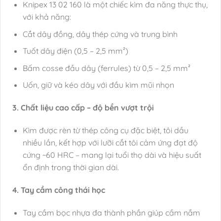
Knipex 13 02 160 là một chiếc kìm đa năng thực thụ,
với khả năng:
Cắt dây đồng, dây thép cứng và trung bình
Tuốt dây điện (0,5 – 2,5 mm²)
Bấm cosse đầu dây (ferrules) từ 0,5 – 2,5 mm²
Uốn, giữ và kéo dây với đầu kìm mũi nhọn
3. Chất liệu cao cấp – độ bền vượt trội
Kìm được rèn từ thép công cụ đặc biệt, tôi dầu
nhiều lần, kết hợp với lưỡi cắt tôi cảm ứng đạt độ
cứng ~60 HRC – mang lại tuổi thọ dài và hiệu suất
ổn định trong thời gian dài.
4. Tay cầm công thái học
Tay cầm bọc nhựa đa thành phần giúp cầm nắm