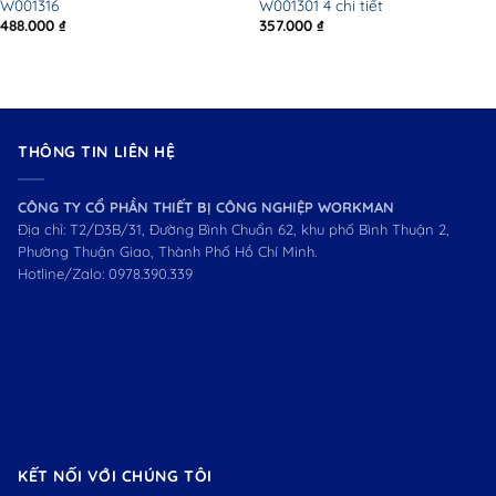
W001316
W001301 4 chi tiết
488.000
₫
357.000
₫
THÔNG TIN LIÊN HỆ
CÔNG TY CỔ PHẦN THIẾT BỊ CÔNG NGHIỆP WORKMAN
Địa chỉ: T2/D3B/31, Đường Bình Chuẩn 62, khu phố Bình Thuận 2,
Phường Thuận Giao, Thành Phố Hồ Chí Minh.
Hotline/Zalo:
0978.390.339
KẾT NỐI VỚI CHÚNG TÔI