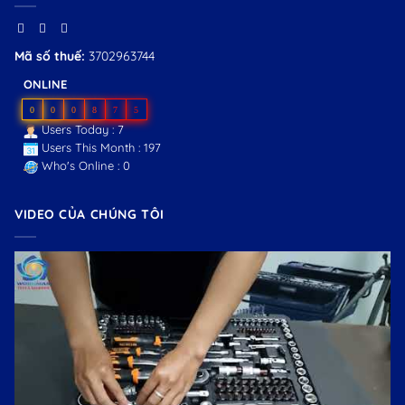
Mã số thuế:
3702963744
ONLINE
0
0
0
8
7
5
Users Today : 7
Users This Month : 197
Who's Online : 0
VIDEO CỦA CHÚNG TÔI