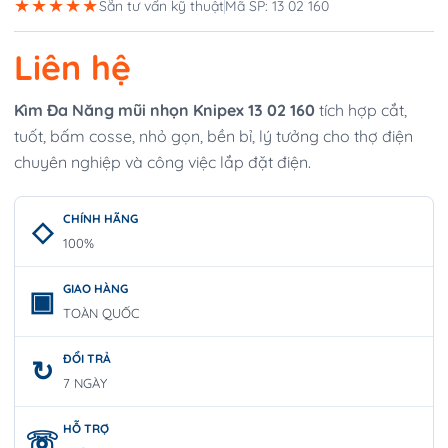
★★★★★
Sẵn tư vấn kỹ thuật
Mã SP: 13 02 160
Liên hệ
Kìm Đa Năng mũi nhọn Knipex 13 02 160
tích hợp cắt,
tuốt, bấm cosse, nhỏ gọn, bền bỉ, lý tưởng cho thợ điện
chuyên nghiệp và công việc lắp đặt điện.
CHÍNH HÃNG
100%
GIAO HÀNG
TOÀN QUỐC
ĐỔI TRẢ
7 NGÀY
HỖ TRỢ