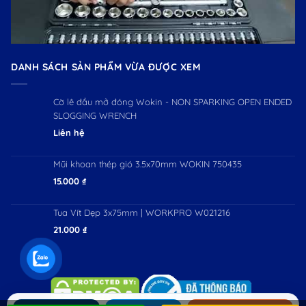
DANH SÁCH SẢN PHẨM VỪA ĐƯỢC XEM
Cờ lê đầu mở đóng Wokin - NON SPARKING OPEN ENDED
SLOGGING WRENCH
Liên hệ
Mũi khoan thép gió 3.5x70mm WOKIN 750435
15.000
₫
Tua Vít Dẹp 3x75mm | WORKPRO W021216
21.000
₫