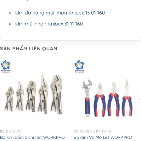
Kìm đa năng mũi nhọn Knipex 13 01 160
Kìm mũi nhọn Knipex 31 11 160
SẢN PHẨM LIÊN QUAN
BỘ DỤNG CỤ
BỘ DỤNG CỤ ĐA NĂNG
Bộ kìm bấm 5 chi tiết WORKPRO
Bộ Kìm Và Mỏ Lết WORKPRO