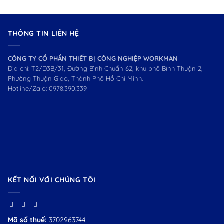
THÔNG TIN LIÊN HỆ
CÔNG TY CỔ PHẦN THIẾT BỊ CÔNG NGHIỆP WORKMAN
Địa chỉ: T2/D3B/31, Đường Bình Chuẩn 62, khu phố Bình Thuận 2,
Phường Thuận Giao, Thành Phố Hồ Chí Minh.
Hotline/Zalo:
0978.390.339
KẾT NỐI VỚI CHÚNG TÔI
Mã số thuế:
3702963744