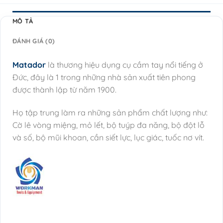
MÔ TẢ
ĐÁNH GIÁ (0)
Matador
là thương hiệu dụng cụ cầm tay nổi tiếng ở
Đức, đây là 1 trong những nhà sản xuất tiên phong
được thành lập từ năm 1900.
Họ tập trung làm ra những sản phẩm chất lượng như:
Cờ lê vòng miệng, mỏ lết, bộ tuýp đa năng, bộ đột lỗ
và số, bộ mũi khoan, cần siết lực, lục giác, tuốc nơ vít.