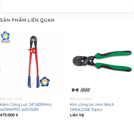
SẢN PHẨM LIÊN QUAN
KÌM CÁC LOẠI
KÌM CÁC LOẠI
Kềm Cộng Lực 24”(600Mm)
Kìm cộng lực mini 8inch
WORKPRO W017009
DPAA2208 Toptul
475.000
₫
Liên hệ