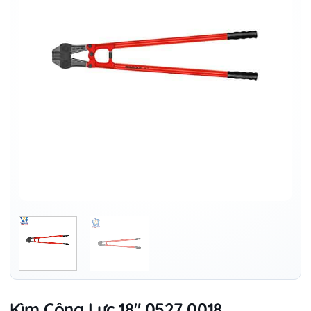
Kìm Cộng Lực 18″ 0527 0018