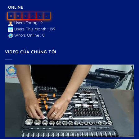
ONLINE
0
0
0
8
7
7
Users Today : 9
Users This Month : 199
Who's Online : 0
VIDEO CỦA CHÚNG TÔI