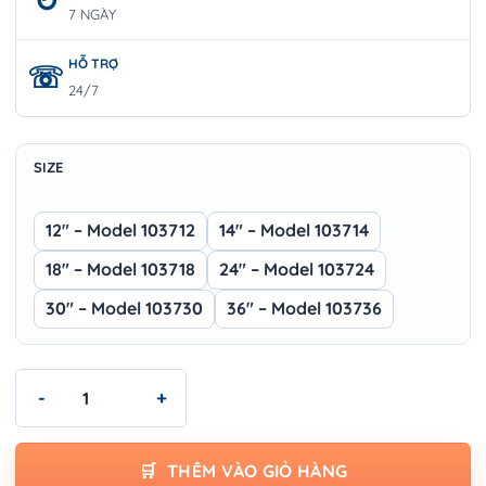
7 NGÀY
HỖ TRỢ
24/7
SIZE
12" – Model 103712
14" – Model 103714
18" – Model 103718
24" – Model 103724
30" – Model 103730
36" – Model 103736
Kìm Cộng Lực WOKIN 1037 Series – Cắt Sắt Thép Công Nghiệp
THÊM VÀO GIỎ HÀNG