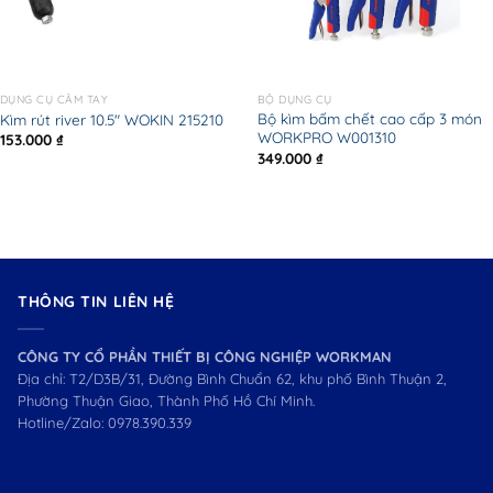
DỤNG CỤ CẦM TAY
BỘ DỤNG CỤ
Bộ kìm bấm chết cao cấp 3 món
Kìm rút river 10.5″ WOKIN 215210
WORKPRO W001310
153.000
₫
349.000
₫
THÔNG TIN LIÊN HỆ
CÔNG TY CỔ PHẦN THIẾT BỊ CÔNG NGHIỆP WORKMAN
Địa chỉ: T2/D3B/31, Đường Bình Chuẩn 62, khu phố Bình Thuận 2,
Phường Thuận Giao, Thành Phố Hồ Chí Minh.
Hotline/Zalo:
0978.390.339