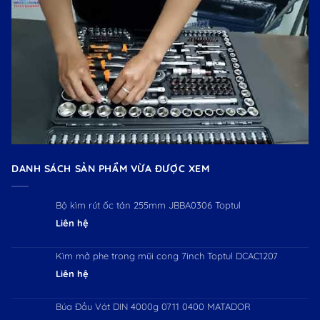
DANH SÁCH SẢN PHẨM VỪA ĐƯỢC XEM
Bộ kìm rút ốc tán 255mm JBBA0306 Toptul
Liên hệ
Kìm mở phe trong mũi cong 7inch Toptul DCAC1207
Liên hệ
Búa Đầu Vát DIN 4000g 0711 0400 MATADOR