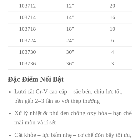
103712
12″
20
103714
14″
16
103718
18″
10
103724
24″
6
103730
30″
4
103736
36″
3
Đặc Điểm Nổi Bật
Lưỡi cắt Cr-V cao cấp – sắc bén, chịu lực tốt,
bền gấp 2–3 lần so với thép thường
Xử lý nhiệt & phủ đen chống oxy hóa – hạn chế
mài mòn và rỉ sét
Cắt khỏe – lực bấm nhẹ – cơ chế đòn bẩy tối ưu,