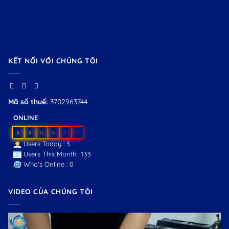
KẾT NỐI VỚI CHÚNG TÔI
Mã số thuế:
3702963744
ONLINE
0
0
0
8
1
1
Users Today : 3
Users This Month : 133
Who's Online : 0
VIDEO CỦA CHÚNG TÔI