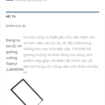
Hotline: 0978.39.03.39
MÔ TẢ
ĐÁNH GIÁ (0)
là một công cụ thiết yếu cho việc kiểm tra
Dụng cụ
và làm việc với các ốc vít, đặc biệt trong
soi ốc vít
những khu vực khó tiếp cận. Với thiết kế
gương
gương vuông và khả năng soi sáng, sản
vuông
phẩm này giúp cải thiện độ chính xác và
Toptul
tiện lợi trong các công việc sửa chữa và bảo
JJAM0144
trì.