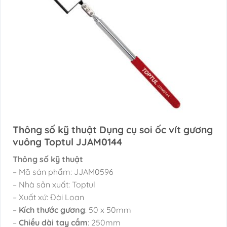
Thông số kỹ thuật Dụng cụ soi ốc vít gương
vuông Toptul JJAM0144
Thông số kỹ thuật
– Mã sản phẩm: JJAM0596
– Nhà sản xuất: Toptul
– Xuất xứ: Đài Loan
–
Kích thước gương
: 50 x 50mm
–
Chiều dài tay cầm
: 250mm