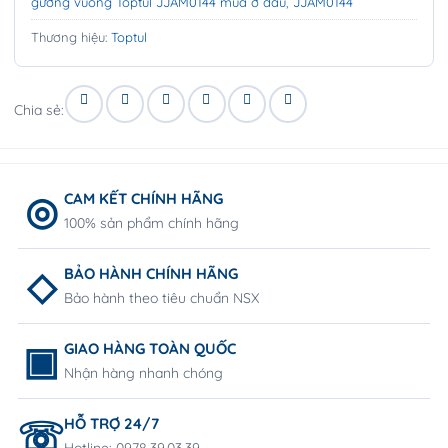
gương vuông Toptul JJAM0144 mua ở đâu
,
JJAM0144
Thương hiệu:
Toptul
Chia sẻ:
CAM KẾT CHÍNH HÃNG
100% sản phẩm chính hãng
BẢO HÀNH CHÍNH HÃNG
Bảo hành theo tiêu chuẩn NSX
GIAO HÀNG TOÀN QUỐC
Nhận hàng nhanh chóng
HỖ TRỢ 24/7