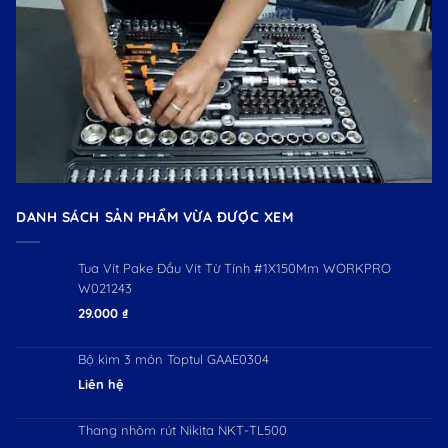
DANH SÁCH SẢN PHẨM VỪA ĐƯỢC XEM
Tua Vít Pake Đầu Vít Từ Tính #1X150Mm WORKPRO
W021243
29.000
₫
Bộ kìm 3 món Toptul GAAE0304
Liên hệ
Thang nhôm rút Nikita NKT-TL500