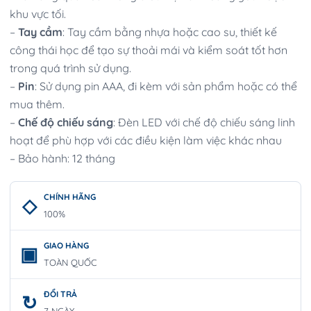
khu vực tối.
–
Tay cầm
: Tay cầm bằng nhựa hoặc cao su, thiết kế
công thái học để tạo sự thoải mái và kiểm soát tốt hơn
trong quá trình sử dụng.
–
Pin
: Sử dụng pin AAA, đi kèm với sản phẩm hoặc có thể
mua thêm.
–
Chế độ chiếu sáng
: Đèn LED với chế độ chiếu sáng linh
hoạt để phù hợp với các điều kiện làm việc khác nhau
– Bảo hành: 12 tháng
CHÍNH HÃNG
100%
GIAO HÀNG
TOÀN QUỐC
ĐỔI TRẢ
7 NGÀY