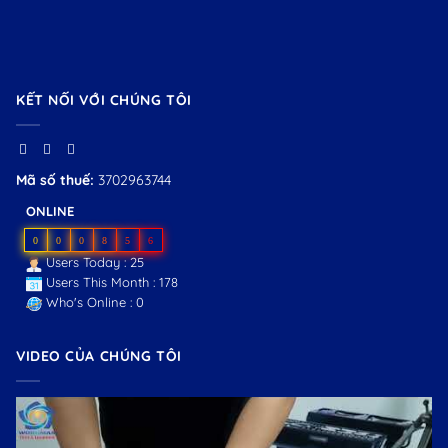
KẾT NỐI VỚI CHÚNG TÔI
Mã số thuế:
3702963744
ONLINE
0
0
0
8
5
6
Users Today : 25
Users This Month : 178
Who's Online : 0
VIDEO CỦA CHÚNG TÔI