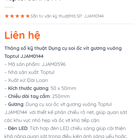
★★★★★
Sẵn tư vấn kỹ thuật
Mã SP: JJAM0144
Liên hệ
Thông số kỹ thuật Dụng cụ soi ốc vít gương vuông
Toptul JJAM0144
– Mã sản phẩm: JJAM0596
– Nhà sản xuất: Toptul
– Xuất xứ: Đài Loan
–
Kích thước gương
: 50 x 50mm
–
Chiều dài tay cầm
: 250mm
–
Gương
: Dụng cụ soi ốc vít gương vuông Toptul
JJAM0144 với thiết kế phản chiếu rõ nét, giúp quan sát
các khu vực nhỏ hẹp và ốc vít khó tiếp cận.
–
Đèn LED
: Tích hợp đèn LED chiếu sáng giúp cải thiện
khả năng quan sát trong điều kiện ánh sáng yếu hoặc