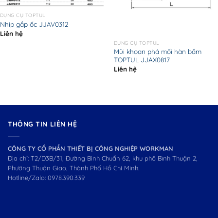
DỤNG CỤ TOPTUL
Nhíp gắp ốc JJAV0312
Liên hệ
DỤNG CỤ TOPTUL
Mũi khoan phá mối hàn bấm
TOPTUL JJAX0817
Liên hệ
THÔNG TIN LIÊN HỆ
CÔNG TY CỔ PHẦN THIẾT BỊ CÔNG NGHIỆP WORKMAN
Địa chỉ: T2/D3B/31, Đường Bình Chuẩn 62, khu phố Bình Thuận 2,
Phường Thuận Giao, Thành Phố Hồ Chí Minh.
Hotline/Zalo:
0978.390.339