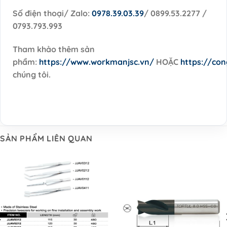
Số điện thoại/ Zalo:
0978.39.03.39
/ 0899.53.2277 /
0793.793.993
Tham khảo thêm sản
phẩm:
https://www.workmanjsc.vn/
HOẶC
https://co
chúng tôi.
SẢN PHẨM LIÊN QUAN