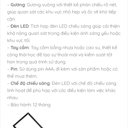
–
Gương
: Gương vuông với thiết kế phản chiếu rõ nét,
giúp quan sát các khu vực nhỏ hẹp và ốc vít khó tiếp
cận.
–
Đèn LED
: Tích hợp đèn LED chiếu sáng giúp cải thiện
khả năng quan sát trong điều kiện ánh sáng yếu hoặc
khu vực tối.
–
Tay cầm
: Tay cầm bằng nhựa hoặc cao su, thiết kế
công thái học để tạo sự thoải mái và kiểm soát tốt
hơn trong quá trình sử dụng.
–
Pin
: Sử dụng pin AAA, đi kèm với sản phẩm hoặc có
thể mua thêm.
–
Chế độ chiếu sáng
: Đèn LED với chế độ chiếu sáng
linh hoạt để phù hợp với các điều kiện làm việc khác
nhau
– Bảo hành: 12 tháng