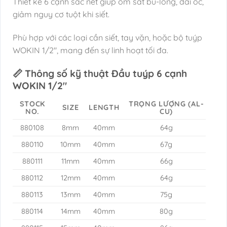
Thiết kế 6 cạnh sắc nét giúp ôm sát bu-lông, đai ốc,
giảm nguy cơ tuột khi siết.
Phù hợp với các loại cần siết, tay vặn, hoặc bộ tuýp
WOKIN 1/2″, mang đến sự linh hoạt tối đa.
📏 Thông số kỹ thuật Đầu tuýp 6 cạnh
WOKIN 1/2″
STOCK
TRỌNG LƯỢNG (AL-
SIZE
LENGTH
NO.
CU)
880108
8mm
40mm
64g
880110
10mm
40mm
67g
880111
11mm
40mm
66g
880112
12mm
40mm
64g
880113
13mm
40mm
75g
880114
14mm
40mm
80g