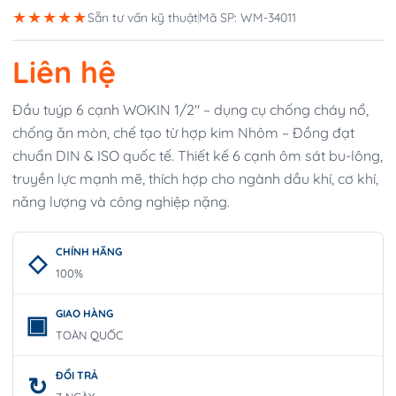
★★★★★
Sẵn tư vấn kỹ thuật
Mã SP: WM-34011
Liên hệ
Đầu tuýp 6 cạnh WOKIN 1/2″ – dụng cụ chống cháy nổ,
chống ăn mòn, chế tạo từ hợp kim Nhôm – Đồng đạt
chuẩn DIN & ISO quốc tế. Thiết kế 6 cạnh ôm sát bu-lông,
truyền lực mạnh mẽ, thích hợp cho ngành dầu khí, cơ khí,
năng lượng và công nghiệp nặng.
CHÍNH HÃNG
100%
GIAO HÀNG
TOÀN QUỐC
ĐỔI TRẢ