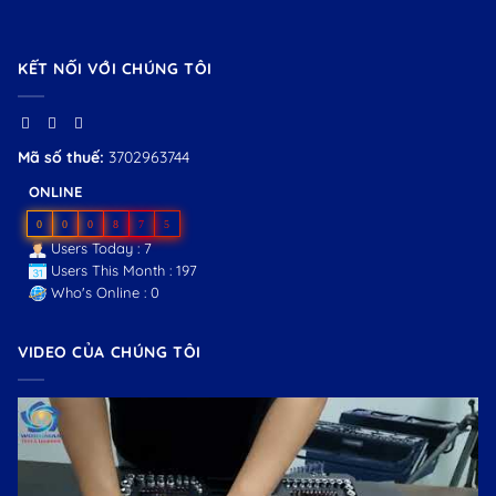
KẾT NỐI VỚI CHÚNG TÔI
Mã số thuế:
3702963744
ONLINE
0
0
0
8
7
5
Users Today : 7
Users This Month : 197
Who's Online : 0
VIDEO CỦA CHÚNG TÔI