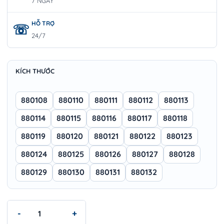
7 NGÀY
HỖ TRỢ
24/7
KÍCH THƯỚC
880108
880110
880111
880112
880113
880114
880115
880116
880117
880118
880119
880120
880121
880122
880123
880124
880125
880126
880127
880128
880129
880130
880131
880132
Đầu tuýp 6 cạnh Wokin 1/2″ - NON SPARKING 1/2" DRIVE SOCKE