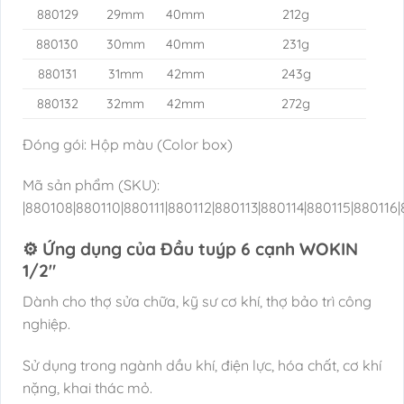
880129
29mm
40mm
212g
880130
30mm
40mm
231g
880131
31mm
42mm
243g
880132
32mm
42mm
272g
Đóng gói: Hộp màu (Color box)
Mã sản phẩm (SKU):
|880108|880110|880111|880112|880113|880114|880115|88011
⚙️ Ứng dụng của Đầu tuýp 6 cạnh WOKIN
1/2″
Dành cho thợ sửa chữa, kỹ sư cơ khí, thợ bảo trì công
nghiệp.
Sử dụng trong ngành dầu khí, điện lực, hóa chất, cơ khí
nặng, khai thác mỏ.