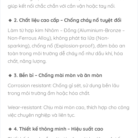
giúp kết nối chắc chắn với cần vặn hoặc tay nối.
🔹 2. Chất liệu cao cấp – Chống cháy nổ tuyệt đối
Làm từ hợp kim Nhôm – Đồng (Aluminium-Bronze –
Non-Ferrous Alloy), không phát tia lửa (Non-
sparking), chống nổ (Explosion-proof), đảm bảo an
toàn trong môi trường dễ cháy nổ như dầu khí, hóa
chất, năng lượng.
🔹 3. Bền bỉ – Chống mài mòn và ăn mòn
Corrosion resistant: Chống gỉ sét, sử dụng bền lâu
trong môi trường ẩm hoặc hóa chất.
Wear-resistant: Chịu mài mòn cao, thích hợp cho công
việc chuyên nghiệp và liên tục.
🔹 4. Thiết kế thông minh – Hiệu suất cao