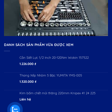
DANH SÁCH SẢN PHẨM VỪA ĐƯỢC XEM
Cần Siết Lực 1/2 Inch 20-120Nm Wokin 157522
1.226.000
₫
Thang Xếp Nhôm 5 Bậc YUMITA YMS-005
1.320.000
₫
Kìm bấm chết mũi thăng 220mm Knipex 41 24 225
Liên hệ