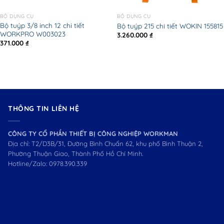
BỘ DỤNG CỤ
BỘ DỤNG CỤ
Bộ tuýp 3/8 inch 12 chi tiết
Bộ tuýp 215 chi tiết WOKIN 155815
WORKPRO W003023
3.260.000
₫
371.000
₫
THÔNG TIN LIÊN HỆ
CÔNG TY CỔ PHẦN THIẾT BỊ CÔNG NGHIỆP WORKMAN
Địa chỉ: T2/D3B/31, Đường Bình Chuẩn 62, khu phố Bình Thuận 2,
Phường Thuận Giao, Thành Phố Hồ Chí Minh.
Hotline/Zalo:
0978.390.339