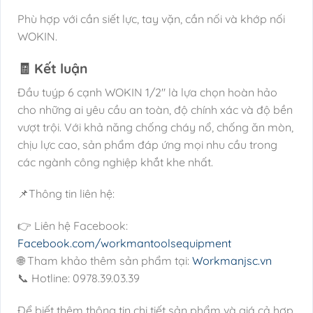
Phù hợp với cần siết lực, tay vặn, cần nối và khớp nối
WOKIN.
🧾 Kết luận
Đầu tuýp 6 cạnh WOKIN 1/2″ là lựa chọn hoàn hảo
cho những ai yêu cầu an toàn, độ chính xác và độ bền
vượt trội. Với khả năng chống cháy nổ, chống ăn mòn,
chịu lực cao, sản phẩm đáp ứng mọi nhu cầu trong
các ngành công nghiệp khắt khe nhất.
📌Thông tin liên hệ:
👉 Liên hệ Facebook:
Facebook.com/workmantoolsequipment
🌐 Tham khảo thêm sản phẩm tại:
Workmanjsc.vn
📞 Hotline: 0978.39.03.39
Để biết thêm thông tin chi tiết sản phẩm và giá cả hợp