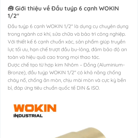
🧰 Giới thiệu về Đầu tuýp 6 cạnh WOKIN
1/2″
Đầu tuýp 6 cạnh WOKIN 1/2″ là dụng cụ chuyên dụng
trong ngành cơ khí, sửa chữa và bảo trì công nghiệp.
Với thiết kế 6 cạnh chuẩn xác, sản phẩm giúp truyền
lực tối ưu, hạn chế trượt đầu bu-lông, đảm bảo độ an
toàn và hiệu quả cao trong mọi thao tác.
Được chế tạo từ hợp kim Nhôm – Đồng (Aluminium-
Bronze), đầu tuýp WOKIN 1/2″ có khả năng chống
cháy nổ, chống ăn mòn, chịu mài mòn và cực kỳ bền
bỉ, đáp ứng tiêu chuẩn quốc tế DIN & ISO.