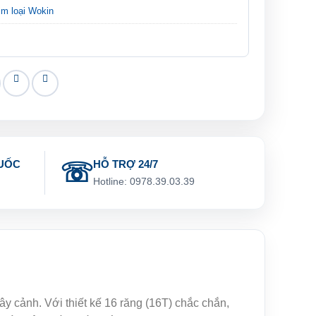
im loại Wokin
UỐC
HỖ TRỢ 24/7
g
Hotline: 0978.39.03.39
y cảnh. Với thiết kế 16 răng (16T) chắc chắn,