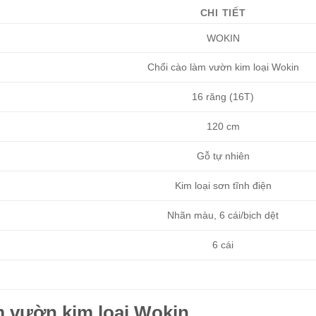
CHI TIẾT
WOKIN
Chổi cào làm vườn kim loại Wokin
16 răng (16T)
120 cm
Gỗ tự nhiên
Kim loại sơn tĩnh điện
Nhãn màu, 6 cái/bịch dệt
6 cái
m vườn kim loại Wokin