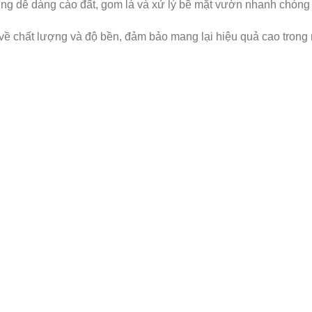
ng dễ dàng cào đất, gom lá và xử lý bề mặt vườn nhanh chóng 
 chất lượng và độ bền, đảm bảo mang lại hiệu quả cao trong 