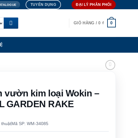
TUYỂN DỤNG
ĐẠI LÝ PHÂN PHỐI
ATALOGUE
0
GIỎ HÀNG /
0
₫
HỆ
m vườn kim loại Wokin –
AL GARDEN RAKE
 thuật
Mã SP: WM-34085