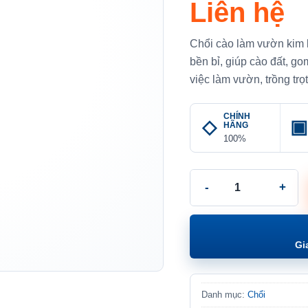
Liên hệ
Chổi cào làm vườn kim 
bền bỉ, giúp cào đất, g
việc làm vườn, trồng tr
CHÍNH
HÃNG
100%
Chổi cào làm vườn kim 
Gi
Danh mục:
Chổi