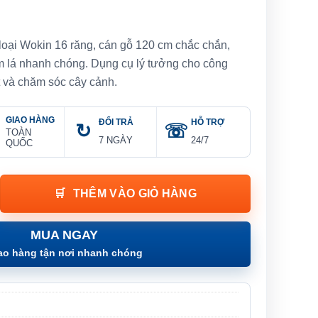
loại Wokin 16 răng, cán gỗ 120 cm chắc chắn,
om lá nhanh chóng. Dụng cụ lý tưởng cho công
ọt và chăm sóc cây cảnh.
GIAO HÀNG
ĐỔI TRẢ
HỖ TRỢ
TOÀN
7 NGÀY
24/7
QUỐC
loại Wokin - RIGID METAL GARDEN RAKE số lượng
THÊM VÀO GIỎ HÀNG
MUA NGAY
ao hàng tận nơi nhanh chóng