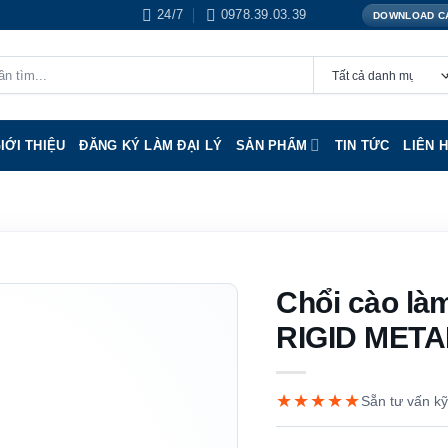
24/7
0978.39.03.39
DOWNLOAD C
IỚI THIỆU
ĐĂNG KÝ LÀM ĐẠI LÝ
SẢN PHẨM
TIN TỨC
LIÊN 
Chổi cào là
RIGID MET
★★★★★
Sẵn tư vấn kỹ