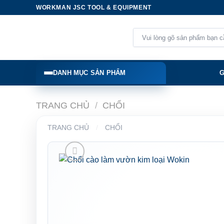
Skip
WORKMAN JSC TOOL & EQUIPMENT
to
content
Tìm
kiếm:
DANH MỤC SẢN PHẨM
G
TRANG CHỦ
/
CHỔI
TRANG CHỦ
/
CHỔI