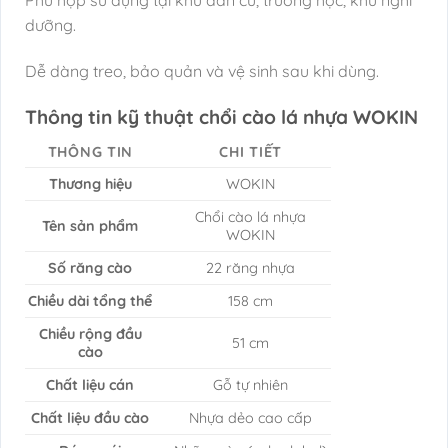
dưỡng.
Dễ dàng treo, bảo quản và vệ sinh sau khi dùng.
Thông tin kỹ thuật chổi cào lá nhựa WOKIN
THÔNG TIN
CHI TIẾT
Thương hiệu
WOKIN
Chổi cào lá nhựa
Tên sản phẩm
WOKIN
Số răng cào
22 răng nhựa
Chiều dài tổng thể
158 cm
Chiều rộng đầu
51 cm
cào
Chất liệu cán
Gỗ tự nhiên
Chất liệu đầu cào
Nhựa dẻo cao cấp