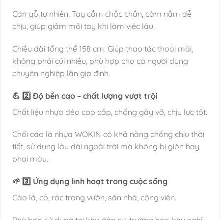
Cán gỗ tự nhiên: Tay cầm chắc chắn, cầm nắm dễ
chịu, giúp giảm mỏi tay khi làm việc lâu.
Chiều dài tổng thể 158 cm: Giúp thao tác thoải mái,
không phải cúi nhiều, phù hợp cho cả người dùng
chuyên nghiệp lẫn gia đình.
💪 2️⃣ Độ bền cao – chất lượng vượt trội
Chất liệu nhựa dẻo cao cấp, chống gãy vỡ, chịu lực tốt.
Chổi cào lá nhựa WOKIN có khả năng chống chịu thời
tiết, sử dụng lâu dài ngoài trời mà không bị giòn hay
phai màu.
🌱 3️⃣ Ứng dụng linh hoạt trong cuộc sống
Cào lá, cỏ, rác trong vườn, sân nhà, công viên.
Phù hợp sử dụng tại khu dân cư, trường học, khu nghỉ