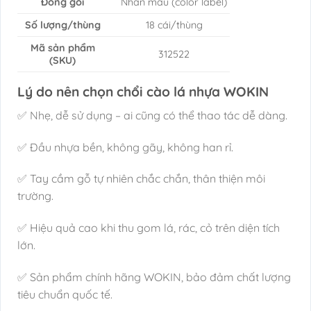
Đóng gói
Nhãn màu (color label)
Số lượng/thùng
18 cái/thùng
Mã sản phẩm
312522
(SKU)
Lý do nên chọn chổi cào lá nhựa WOKIN
✅ Nhẹ, dễ sử dụng – ai cũng có thể thao tác dễ dàng.
✅ Đầu nhựa bền, không gãy, không han rỉ.
✅ Tay cầm gỗ tự nhiên chắc chắn, thân thiện môi
trường.
✅ Hiệu quả cao khi thu gom lá, rác, cỏ trên diện tích
lớn.
✅ Sản phẩm chính hãng WOKIN, bảo đảm chất lượng
tiêu chuẩn quốc tế.