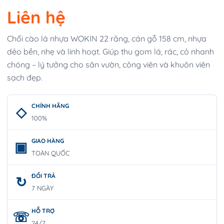
Liên hệ
Chổi cào lá nhựa WOKIN 22 răng, cán gỗ 158 cm, nhựa
dẻo bền, nhẹ và linh hoạt. Giúp thu gom lá, rác, cỏ nhanh
chóng – lý tưởng cho sân vườn, công viên và khuôn viên
sạch đẹp.
CHÍNH HÃNG
100%
GIAO HÀNG
TOÀN QUỐC
ĐỔI TRẢ
7 NGÀY
HỖ TRỢ
24/7