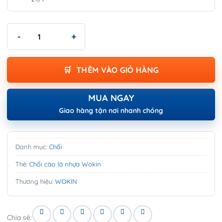
Chổi cào lá nhựa Wokin - PLASTIC LEAF RAKE số lượng
THÊM VÀO GIỎ HÀNG
MUA NGAY
Giao hàng tận nơi nhanh chóng
Danh mục:
Chổi
Thẻ:
Chổi cào lá nhựa Wokin
Thương hiệu:
WOKIN
Chia sẻ: