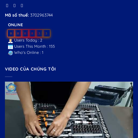
Mã số thuế:
3702963744
ONLINE
0
0
0
8
3
3
Users Today : 2
Users This Month : 155
Who's Online : 1
VIDEO CỦA CHÚNG TÔI