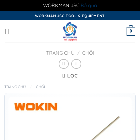
WORKMAN JSC
Bỏ qua
Skip
WORKMAN JSC TOOL & EQUIPMENT
to
content
0
TRANG CHỦ
/
CHỔI
LỌC
TRANG CHỦ
/
CHỔI