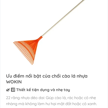
Ưu điểm nổi bật của chổi cào lá nhựa
WOKIN
🌿 1️⃣ Thiết kế tiện dụng và nhẹ tay
22 răng nhựa dẻo dai: Giúp cào lá, rác hoặc cỏ nhẹ
nhàng mà không làm hư hại mặt đất hoặc cỏ xanh.