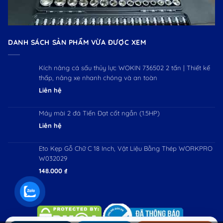
DANH SÁCH SẢN PHẨM VỪA ĐƯỢC XEM
Kích nâng cá sấu thủy lực WOKIN 736502 2 tấn | Thiết kế
thấp, nâng xe nhanh chóng và an toàn
Liên hệ
Máy mài 2 đá Tiến Đạt cốt ngắn (1.5HP)
Liên hệ
Eto Kẹp Gỗ Chữ C 18 Inch, Vật Liệu Bằng Thép WORKPRO
W032029
148.000
₫