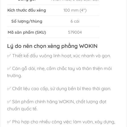
Kích thước đầu xẻng
100 mm (4″)
Số lượng/thùng
6 cái
Mã sản phẩm (SKU)
579004
Lý do nên chọn xẻng phẳng WOKIN
✅ Thiết kế đầu vuông linh hoạt, xúc nhanh và gọn.
✅ Cán gỗ dài, nhẹ, cầm chắc tay và thân thiện môi
trường.
✅ Chất liệu cao cấp, sử dụng bền bỉ theo thời gian.
✅ Sản phẩm chính hãng WOKIN, chất lượng đạt
chuẩn quốc tế.
✅ Phù hợp cho nhiều công việc: làm vườn, xây dựng,