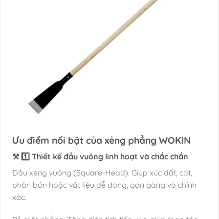
Ưu điểm nổi bật của xẻng phẳng WOKIN
⚒️ 1️⃣ Thiết kế đầu vuông linh hoạt và chắc chắn
Đầu xẻng vuông (Square-Head): Giúp xúc đất, cát,
phân bón hoặc vật liệu dễ dàng, gọn gàng và chính
xác.