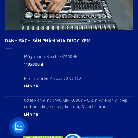
DANH SÁCH SẢN PHẨM VỪA ĐƯỢC XEM
Máy khoan Bosch GBM 10RE
1.185.800
₫
Kìm mũi tròn Knipex 30 33 160
Liên hệ
Cờ lê xích 9 inch WOKIN 107909 – Chain Wrench 9” thép
carbon, chuyên dụng kẹp ống & chi tiết tròn
Liên hệ