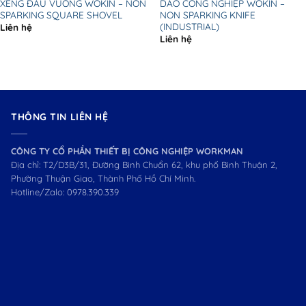
XẺNG ĐẦU VUÔNG WOKIN – NON
DAO CÔNG NGHIỆP WOKIN –
SPARKING SQUARE SHOVEL
NON SPARKING KNIFE
(INDUSTRIAL)
Liên hệ
Liên hệ
THÔNG TIN LIÊN HỆ
CÔNG TY CỔ PHẦN THIẾT BỊ CÔNG NGHIỆP WORKMAN
Địa chỉ: T2/D3B/31, Đường Bình Chuẩn 62, khu phố Bình Thuận 2,
Phường Thuận Giao, Thành Phố Hồ Chí Minh.
Hotline/Zalo:
0978.390.339