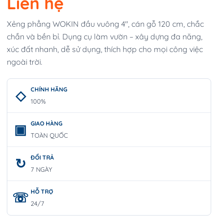
Liên hệ
Xẻng phẳng WOKIN đầu vuông 4″, cán gỗ 120 cm, chắc
chắn và bền bỉ. Dụng cụ làm vườn – xây dựng đa năng,
xúc đất nhanh, dễ sử dụng, thích hợp cho mọi công việc
ngoài trời.
CHÍNH HÃNG
100%
GIAO HÀNG
TOÀN QUỐC
ĐỔI TRẢ
7 NGÀY
HỖ TRỢ
24/7