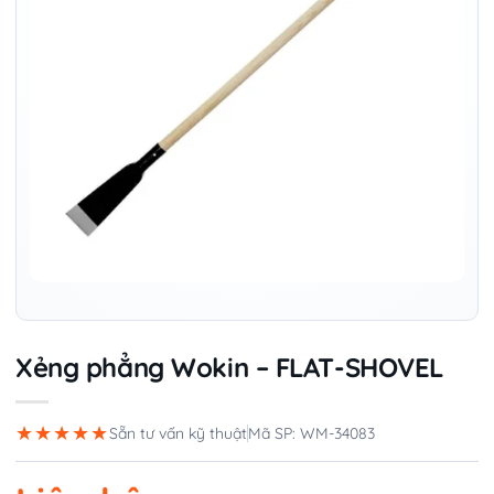
Xẻng phẳng Wokin – FLAT-SHOVEL
★★★★★
Sẵn tư vấn kỹ thuật
Mã SP: WM-34083