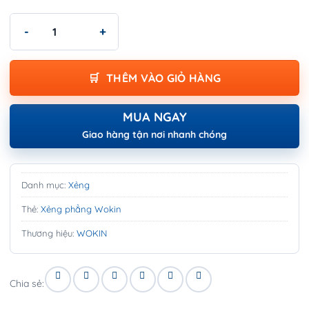
Xẻng phẳng Wokin - FLAT-SHOVEL số lượng
THÊM VÀO GIỎ HÀNG
MUA NGAY
Giao hàng tận nơi nhanh chóng
Danh mục:
Xẻng
Thẻ:
Xẻng phẳng Wokin
Thương hiệu:
WOKIN
Chia sẻ: