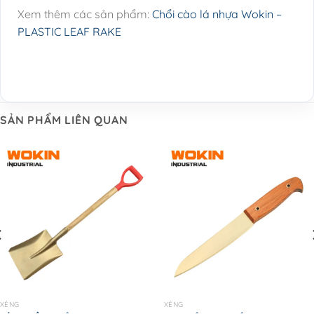
Xem thêm các sản phẩm:
Chổi cào lá nhựa Wokin –
PLASTIC LEAF RAKE
SẢN PHẨM LIÊN QUAN
XẺNG
XẺNG