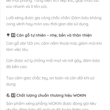
Bề mặt phẳng: Tăng diện tích tiếp xúc, giúp thao tác
xúc nhanh và ít tốn sức.
Lưỡi xẻng được gia công chắc chắn: Đảm bảo không
cong vênh hay mòn sau thời gian dài sử dụng.
🌳 2️⃣ Cán gỗ tự nhiên – nhẹ, bền và thân thiện
Cán gỗ dài 120 cm, cầm nắm thoải mái, giảm mỏi khi
làm việc lâu.
Cán được xử lý chống mối mọt và nứt gãy, đảm bảo
độ bền cao.
Tạo cảm giác chắc tay, an toàn và cân đối khi sử
dụng.
💪 3️⃣ Chất lượng chuẩn thương hiệu WOKIN
Sản phẩm xẻng phẳng WOKIN được đóng gói tiêu
chuẩn, đảm bảo độ mới và độ hoàn thiện cao.