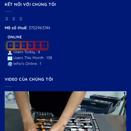
KẾT NỐI VỚI CHÚNG TÔI
Mã số thuế:
3702963744
ONLINE
0
0
0
8
1
6
Users Today : 8
Users This Month : 138
Who's Online : 1
VIDEO CỦA CHÚNG TÔI