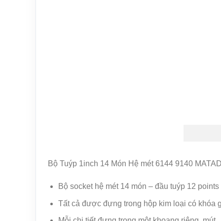
Bộ Tuýp 1inch 14 Món Hệ mét 6144 9140 MAT
Bộ socket hệ mét 14 món – đầu tuýp 12 points
Tất cả được đựng trong hộp kim loại có khóa g
Mỗi chi tiết đựng trong một khoang riêng, mút.