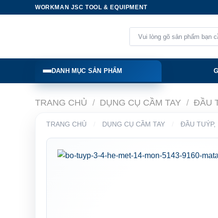
Skip
WORKMAN JSC TOOL & EQUIPMENT
to
content
Tìm
kiếm:
DANH MỤC SẢN PHẨM
G
TRANG CHỦ
/
DỤNG CỤ CẦM TAY
/
ĐẦU 
TRANG CHỦ
/
DỤNG CỤ CẦM TAY
/
ĐẦU TUÝP,