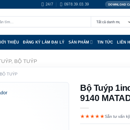
24/7
0978.39.03.39
DOWNLOAD C
IỚI THIỆU
ĐĂNG KÝ LÀM ĐẠI LÝ
SẢN PHẨM
TIN TỨC
LIÊN 
TUÝP, BỘ TUÝP
 BỘ TUÝP
Bộ Tuýp 1in
9140 MATA
★★★★★
Sẵn tư vấn kỹ