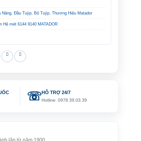
a Năng
,
Đầu Tuýp, Bộ Tuýp
,
Thương Hiệu Matador
ón Hệ mét 6144 9140 MATADOR
UỐC
HỖ TRỢ 24/7
g
Hotline: 0978.39.03.39
hành lập từ năm 1900.