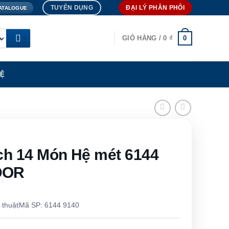
TUYỂN DỤNG
ĐẠI LÝ PHÂN PHỐI
ATALOGUE
0
GIỎ HÀNG /
0
₫
HỆ
ch 14 Món Hệ mét 6144
DOR
 thuật
Mã SP: 6144 9140