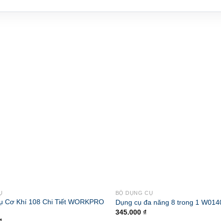
Ụ
BỘ DỤNG CỤ
ụ Cơ Khí 108 Chi Tiết WORKPRO
Dụng cụ đa năng 8 trong 1 W014
345.000
₫
₫