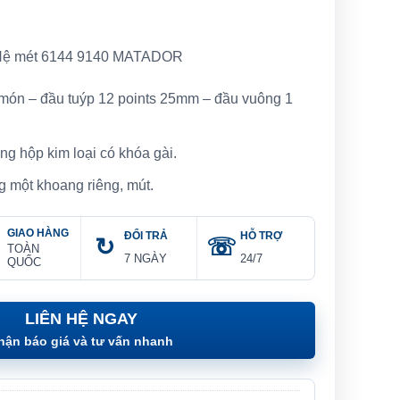
 Hệ mét 6144 9140 MATADOR
 món – đầu tuýp 12 points 25mm – đầu vuông 1
ng hộp kim loại có khóa gài.
ng một khoang riêng, mút.
GIAO HÀNG
ĐỔI TRẢ
HỖ TRỢ
TOÀN
7 NGÀY
24/7
QUỐC
LIÊN HỆ NGAY
hận báo giá và tư vấn nhanh