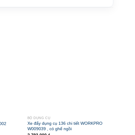
BỘ DỤNG CỤ
BỘ DỤN
Xe đẩy dụng cụ 136 chi tiết WORKPRO
Bộ dụng
002
W009039 , có ghế ngồi
W0140
2.793.000
₫
176.00