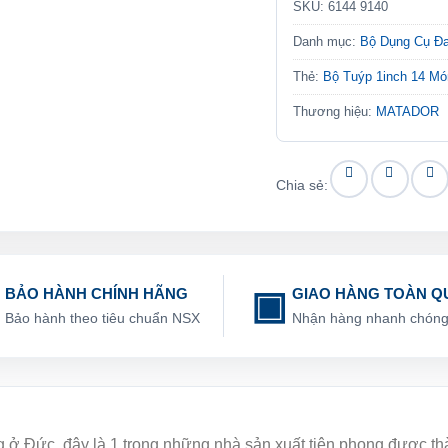
SKU:
6144 9140
Danh mục:
Bộ Dụng Cụ Đ
Thẻ:
Bộ Tuýp 1inch 14 M
Thương hiệu:
MATADOR
Chia sẻ:
BẢO HÀNH CHÍNH HÃNG
GIAO HÀNG TOÀN Q
Bảo hành theo tiêu chuẩn NSX
Nhận hàng nhanh chón
ng ở Đức, đây là 1 trong những nhà sản xuất tiên phong được t