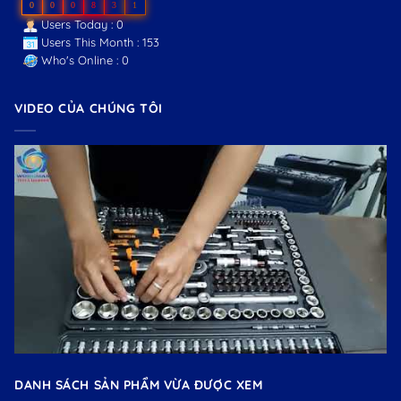
0
0
0
8
3
1
Users Today : 0
Users This Month : 153
Who's Online : 0
VIDEO CỦA CHÚNG TÔI
DANH SÁCH SẢN PHẨM VỪA ĐƯỢC XEM