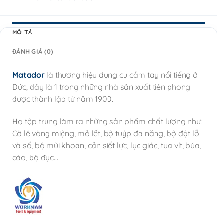
MÔ TẢ
ĐÁNH GIÁ (0)
Matador
là thương hiệu dụng cụ cầm tay nổi tiếng ở
Đức, đây là 1 trong những nhà sản xuất tiên phong
được thành lập từ năm 1900.
Họ tập trung làm ra những sản phẩm chất lượng như:
Cờ lê vòng miệng, mỏ lết, bộ tuýp đa năng, bộ đột lỗ
và số, bộ mũi khoan, cần siết lực, lục giác, tua vít, búa,
cảo, bộ đục…