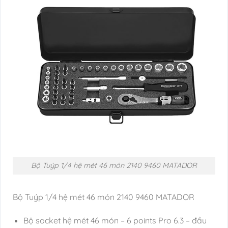
Bộ Tuýp 1/4 hệ mét 46 món 2140 9460 MATADOR
Bộ Tuýp 1/4 hệ mét 46 món 2140 9460 MATADOR
Bộ socket hệ mét 46 món – 6 points Pro 6.3 – đầu