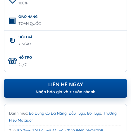
100%
GIAO HÀNG
TOÀN QUỐC
ĐỔI TRẢ
7 NGÀY
HỖ TRỢ
24/7
LIÊN HỆ NGAY
Nhận báo giá và tư vấn nhanh
Danh mục:
Bộ Dụng Cụ Đa Năng
,
Đầu Tuýp, Bộ Tuýp
,
Thương
Hiệu Matador
Thẻ:
Bộ Tuýp 1/4 hệ mét 46 món 2140 9460 MATADOR