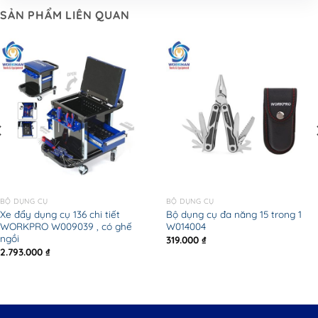
SẢN PHẨM LIÊN QUAN
BỘ DỤNG CỤ
BỘ DỤNG CỤ
Xe đẩy dụng cụ 136 chi tiết
Bộ dụng cụ đa năng 15 trong 1
WORKPRO W009039 , có ghế
W014004
ngồi
319.000
₫
2.793.000
₫