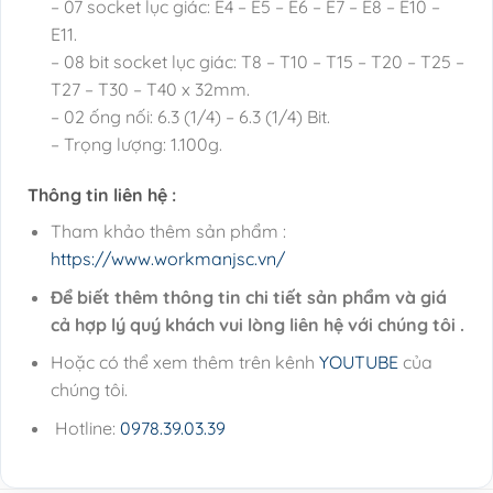
– 07 socket lục giác: E4 – E5 – E6 – E7 – E8 – E10 –
E11.
– 08 bit socket lục giác: T8 – T10 – T15 – T20 – T25 –
T27 – T30 – T40 x 32mm.
– 02 ống nối: 6.3 (1/4) – 6.3 (1/4) Bit.
– Trọng lượng: 1.100g.
Thông tin liên hệ :
Tham khảo thêm sản phẩm :
https://www.workmanjsc.vn/
Để biết thêm thông tin chi tiết sản phẩm và giá
cả hợp lý quý khách vui lòng liên hệ với chúng tôi .
Hoặc có thể xem thêm trên kênh
YOUTUBE
của
chúng tôi.
Hotline:
0978.39.03.39