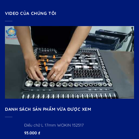
VIDEO CỦA CHÚNG TÔI
DANH SÁCH SẢN PHẨM VỪA ĐƯỢC XEM
Điếu chữ L 17mm WOKIN 152517
93.000
₫