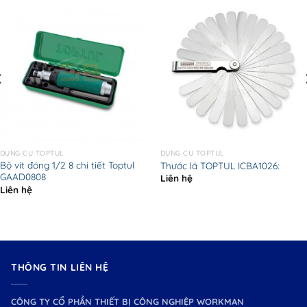
DỤNG CỤ TOPTUL
DỤNG CỤ TOPTUL
Bộ vít đóng 1/2 8 chi tiết Toptul
Thước lá TOPTUL ICBA1026:
GAAD0808
Liên hệ
Liên hệ
THÔNG TIN LIÊN HỆ
CÔNG TY CỔ PHẦN THIẾT BỊ CÔNG NGHIỆP WORKMAN