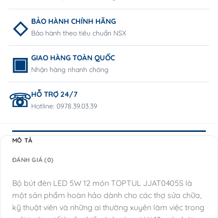
BẢO HÀNH CHÍNH HÃNG
Bảo hành theo tiêu chuẩn NSX
GIAO HÀNG TOÀN QUỐC
Nhận hàng nhanh chóng
HỖ TRỢ 24/7
Hotline: 0978.39.03.39
MÔ TẢ
ĐÁNH GIÁ (0)
Bộ bút đèn LED 5W 12 món TOPTUL JJAT0405S là
một sản phẩm hoàn hảo dành cho các thợ sửa chữa,
kỹ thuật viên và những ai thường xuyên làm việc trong