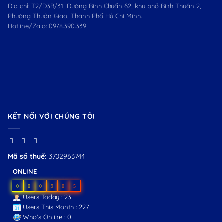
Địa chỉ: T2/D3B/31, Đường Bình Chuẩn 62, khu phố Bình Thuận 2,
Phường Thuận Giao, Thành Phố Hồ Chí Minh.
Hotline/Zalo:
0978.390.339
KẾT NỐI VỚI CHÚNG TÔI
Mã số thuế:
3702963744
ONLINE
0
0
0
9
0
5
Users Today : 23
Users This Month : 227
Who's Online : 0