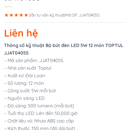
★★★★★
Sẵn tư vấn kỹ thuật
Mã SP: JJAT0405S
Liên hệ
Thông số kỹ thuật Bộ bút đèn LED 5W 12 món TOPTUL
JJAT0405S
– Mã sản phẩm: JJAT0405S
– Nhà sản xuất: Toptul
– Xuất xứ: Đài Loan
– Số lượng: 12 món
– Công suất: 5W mỗi bút
– Nguồn sáng: LED
– Độ sáng: 500 lumens (mỗi bút)
– Tuổi thọ LED: Lên đến 50,000 giờ
– Chất liệu vỏ: Nhựa ABS cao cấp
– Kích thước: 150 mm (độ dài bút)