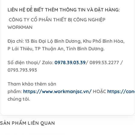
LIÊN HỆ ĐỂ BIẾT THÊM THÔNG TIN VÀ ĐẶT HÀNG:
CÔNG TY CỔ PHẦN THIẾT BỊ CÔNG NGHIỆP
WORKMAN
Địa chỉ: 13 Bis Đại Lộ Bình Dương, Khu Phố Bình Hòa,
P Lái Thiêu, TP Thuận An, Tỉnh Bình Dương.
Số điện thoại/ Zalo:
0978.39.03.39
/ 0899.53.2277 /
0793.793.993
Tham khảo thêm sản
phẩm:
https://www.workmanjsc.vn/
HOẶC
https://co
chúng tôi.
SẢN PHẨM LIÊN QUAN