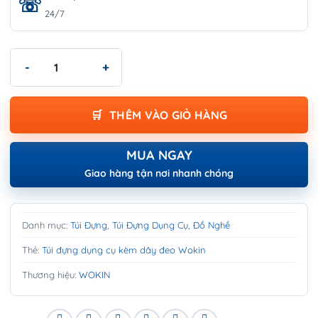
24/7
Túi đựng dụng cụ kèm dây đeo Wokin - TOOL POUCH WITH BELT
THÊM VÀO GIỎ HÀNG
MUA NGAY
Giao hàng tận nơi nhanh chóng
Danh mục:
Túi Đựng
,
Túi Đựng Dụng Cụ, Đồ Nghề
Thẻ:
Túi đựng dụng cụ kèm dây đeo Wokin
Thương hiệu:
WOKIN