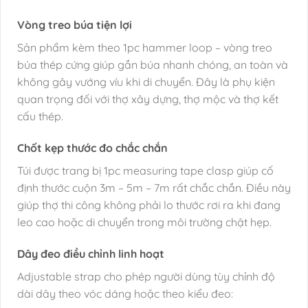
Vòng treo búa tiện lợi
Sản phẩm kèm theo 1pc hammer loop – vòng treo
búa thép cứng giúp gắn búa nhanh chóng, an toàn và
không gây vướng víu khi di chuyển. Đây là phụ kiện
quan trọng đối với thợ xây dựng, thợ mộc và thợ kết
cấu thép.
Chốt kẹp thước đo chắc chắn
Túi được trang bị 1pc measuring tape clasp giúp cố
định thước cuộn 3m – 5m – 7m rất chắc chắn. Điều này
giúp thợ thi công không phải lo thước rơi ra khi đang
leo cao hoặc di chuyển trong môi trường chật hẹp.
Dây đeo điều chỉnh linh hoạt
Adjustable strap cho phép người dùng tùy chỉnh độ
dài dây theo vóc dáng hoặc theo kiểu đeo: