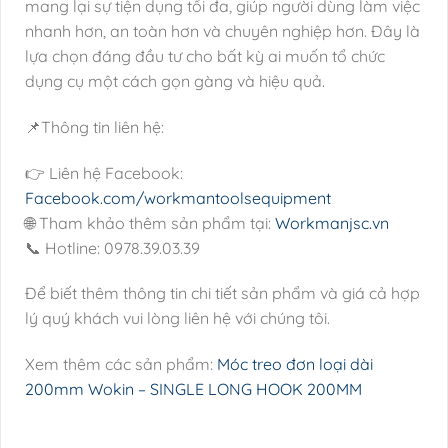
mang lại sự tiện dụng tối đa, giúp người dùng làm việc
nhanh hơn, an toàn hơn và chuyên nghiệp hơn. Đây là
lựa chọn đáng đầu tư cho bất kỳ ai muốn tổ chức
dụng cụ một cách gọn gàng và hiệu quả.
📌Thông tin liên hệ:
👉 Liên hệ Facebook:
Facebook.com/workmantoolsequipment
🌐 Tham khảo thêm sản phẩm tại:
Workmanjsc.vn
📞 Hotline: 0978.39.03.39
Để biết thêm thông tin chi tiết sản phẩm và giá cả hợp
lý quý khách vui lòng liên hệ với chúng tôi.
Xem thêm các sản phẩm:
Móc treo đơn loại dài
200mm Wokin – SINGLE LONG HOOK 200MM