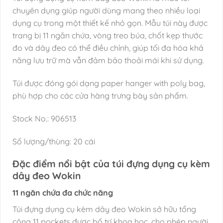
chuyên dụng giúp người dùng mang theo nhiều loại
dụng cụ trong một thiết kế nhỏ gọn. Mẫu túi này được
trang bị 11 ngăn chứa, vòng treo búa, chốt kẹp thước
đo và dây đeo có thể điều chỉnh, giúp tối đa hóa khả
năng lưu trữ mà vẫn đảm bảo thoải mái khi sử dụng.
Túi được đóng gói dạng paper hanger with poly bag,
phù hợp cho các cửa hàng trưng bày sản phẩm.
Stock No.: 906513
Số lượng/thùng: 20 cái
Đặc điểm nổi bật của túi đựng dụng cụ kèm
dây đeo Wokin
11 ngăn chứa đa chức năng
Túi đựng dụng cụ kèm dây đeo Wokin sở hữu tổng
cộng 11 pockets được bố trí khoa học, cho phép người