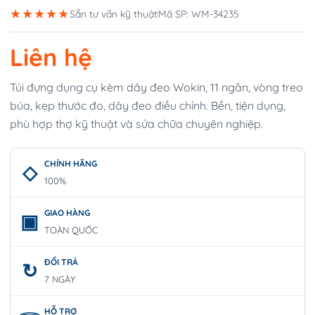
★★★★★
Sẵn tư vấn kỹ thuật
Mã SP: WM-34235
Liên hệ
Túi đựng dụng cụ kèm dây đeo Wokin, 11 ngăn, vòng treo
búa, kẹp thước đo, dây đeo điều chỉnh. Bền, tiện dụng,
phù hợp thợ kỹ thuật và sửa chữa chuyên nghiệp.
CHÍNH HÃNG
100%
GIAO HÀNG
TOÀN QUỐC
ĐỔI TRẢ
7 NGÀY
HỖ TRỢ