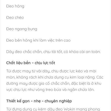
Đeo hông
Đeo chéo
Đeo ngang bụng
Đeo bên hông khi làm việc trên cao
Dây đeo chắc chắn, chịu tải tốt, có khóa cài an toàn.
Chất liệu bền – chịu lực tốt
Túi được may từ vải dày, chịu được lực kéo và mài
mòn, không rách khi chứa dụng cụ kim loại nặng. Các
đường may được gia cố chắc chắn, đặc biệt là ở khu
vực chịu lực như vòng treo búa và ngăn chứa lớn.
Thiết kế gọn – nhẹ – chuyên nghiệp
Túi đựng dụng cụ kèm dây đeo Wokin mang phong