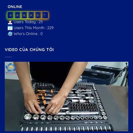
ONLINE
0
0
0
9
0
7
Users Today : 25
Users This Month : 229
Who's Online : 0
VIDEO CỦA CHÚNG TÔI