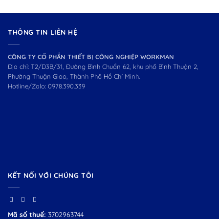
THÔNG TIN LIÊN HỆ
CÔNG TY CỔ PHẦN THIẾT BỊ CÔNG NGHIỆP WORKMAN
Địa chỉ: T2/D3B/31, Đường Bình Chuẩn 62, khu phố Bình Thuận 2,
Phường Thuận Giao, Thành Phố Hồ Chí Minh.
Hotline/Zalo:
0978.390.339
KẾT NỐI VỚI CHÚNG TÔI
Mã số thuế:
3702963744