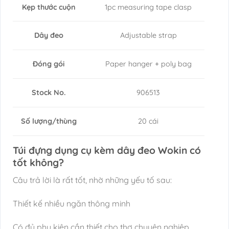
Kẹp thước cuộn
1pc measuring tape clasp
Dây đeo
Adjustable strap
Đóng gói
Paper hanger + poly bag
Stock No.
906513
Số lượng/thùng
20 cái
Túi đựng dụng cụ kèm dây đeo Wokin có
tốt không?
Câu trả lời là rất tốt, nhờ những yếu tố sau:
Thiết kế nhiều ngăn thông minh
Có đủ phụ kiện cần thiết cho thợ chuyên nghiệp