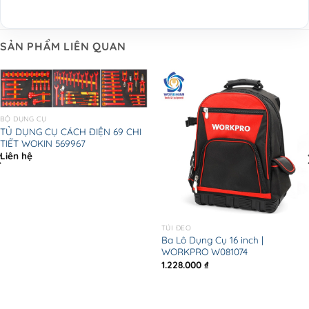
SẢN PHẨM LIÊN QUAN
BỘ DỤNG CỤ
TỦ DỤNG CỤ CÁCH ĐIỆN 69 CHI
TIẾT WOKIN 569967
Liên hệ
TÚI ĐEO
Ba Lô Dụng Cụ 16 inch |
WORKPRO W081074
1.228.000
₫