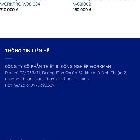
WORKPRO W081004
W081002
310.000
₫
180.000
₫
THÔNG TIN LIÊN HỆ
CÔNG TY CỔ PHẦN THIẾT BỊ CÔNG NGHIỆP WORKMAN
Địa chỉ: T2/D3B/31, Đường Bình Chuẩn 62, khu phố Bình Thuận 2,
Phường Thuận Giao, Thành Phố Hồ Chí Minh.
Hotline/Zalo:
0978.390.339