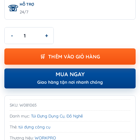
HỖ TRỢ
24/7
Ba Lô Dụng Cụ Tải Trọng 65 Lbs, Vật Liệu Nylon WORKPRO W0
THÊM VÀO GIỎ HÀNG
MUA NGAY
Giao hàng tận nơi nhanh chóng
SKU:
W081065
Danh mục:
Túi Đựng Dụng Cụ, Đồ Nghề
Thẻ:
túi đựng công cụ
Thương hiệu:
WORKPRO