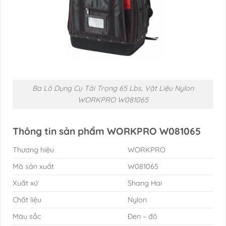
Ba Lô Dụng Cụ Tải Trọng 65 Lbs, Vật Liệu Nylon
WORKPRO W081065
Thông tin sản phẩm WORKPRO W081065
Thương hiệu
WORKPRO
Mã sản xuất
W081065
Xuất xứ
Shang Hai
Chất liệu
Nylon
Màu sắc
Đen – đỏ