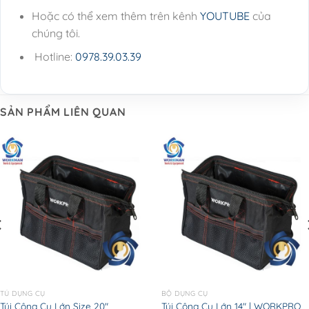
Hoặc có thể xem thêm trên kênh
YOUTUBE
của
chúng tôi.
Hotline:
0978.39.03.39
SẢN PHẨM LIÊN QUAN
TỦ DỤNG CỤ
BỘ DỤNG CỤ
Túi Công Cụ Lớn Size 20″
Túi Công Cụ Lớn 14″ | WORKPRO