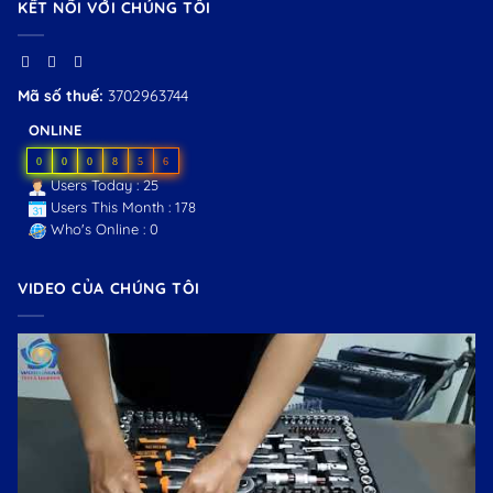
KẾT NỐI VỚI CHÚNG TÔI
Mã số thuế:
3702963744
ONLINE
0
0
0
8
5
6
Users Today : 25
Users This Month : 178
Who's Online : 0
VIDEO CỦA CHÚNG TÔI