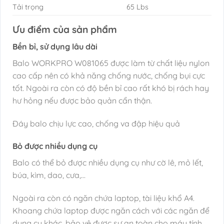
Tải trọng
65 Lbs
Ưu điểm của sản phẩm
Bền bỉ, sử dụng lâu dài
Balo WORKPRO W081065 được làm từ chất liệu nylon
cao cấp nên có khả năng chống nước, chống bụi cực
tốt. Ngoài ra còn có độ bền bỉ cao rất khó bị rách hay
hư hỏng nếu được bảo quản cẩn thận.
Đáy balo chịu lực cao, chống va đập hiệu quả
Bỏ được nhiều dụng cụ
Balo có thể bỏ được nhiều dụng cụ như cờ lê, mỏ lết,
búa, kìm, dao, cưa,…
Ngoài ra còn có ngăn chứa laptop, tài liệu khổ A4.
Khoang chứa laptop được ngăn cách với các ngăn để
dụng cụ khác, bảo vệ được sự an toàn cho máy tính.