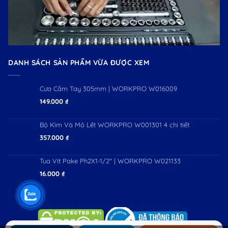
DANH SÁCH SẢN PHẨM VỪA ĐƯỢC XEM
Cưa Cầm Tay 305mm | WORKPRO W016009
149.000
₫
Bộ Kìm Và Mỏ Lết WORKPRO W001301 4 chi tiết
357.000
₫
Tua Vít Pake Ph2X1-1/2″ | WORKPRO W021133
16.000
₫