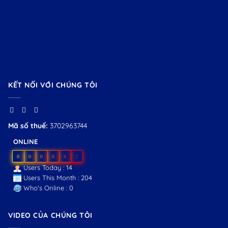
KẾT NỐI VỚI CHÚNG TÔI
Mã số thuế:
3702963744
ONLINE
0
0
0
8
8
2
Users Today : 14
Users This Month : 204
Who's Online : 0
VIDEO CỦA CHÚNG TÔI