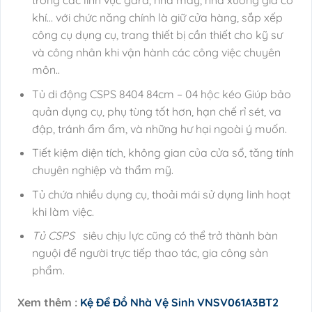
trong các lĩnh vực gara, nhà máy, nhà xưởng gia cơ
khí… với chức năng chính là giữ cửa hàng, sắp xếp
công cụ dụng cụ, trang thiết bị cần thiết cho kỹ sư
và công nhân khi vận hành các công việc chuyên
môn..
Tủ di động CSPS 8404 84cm – 04 hộc kéo Giúp bảo
quản dụng cụ, phụ tùng tốt hơn, hạn chế rỉ sét, va
đập, tránh ẩm ẩm, và những hư hại ngoài ý muốn.
Tiết kiệm diện tích, không gian của cửa sổ, tăng tính
chuyên nghiệp và thẩm mỹ.
Tủ chứa nhiều dụng cụ, thoải mái sử dụng linh hoạt
khi làm việc.
Tủ CSPS
siêu chịu lực cũng có thể trở thành bàn
nguội để người trực tiếp thao tác, gia công sản
phẩm.
Xem thêm :
Kệ Để Đồ Nhà Vệ Sinh VNSV061A3BT2