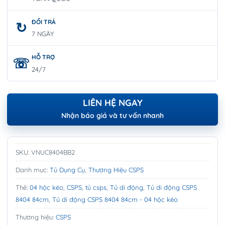
ĐỔI TRẢ
7 NGÀY
HỖ TRỢ
24/7
LIÊN HỆ NGAY
Nhận báo giá và tư vấn nhanh
SKU:
VNUC8404BB2
Danh mục:
Tủ Dụng Cụ
,
Thương Hiệu CSPS
Thẻ:
04 hộc kéo
,
CSPS
,
tủ csps
,
Tủ di động
,
Tủ di động CSPS
8404 84cm
,
Tủ di động CSPS 8404 84cm - 04 hộc kéo
Thương hiệu:
CSPS