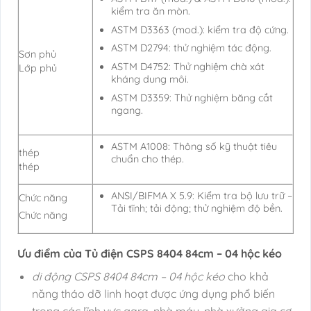
kiểm tra ăn mòn.
ASTM D3363 (mod.): kiểm tra độ cứng.
ASTM D2794: thử nghiệm tác động.
Sơn phủ
ASTM D4752: Thử nghiệm chà xát
Lớp phủ
kháng dung môi.
ASTM D3359: Thử nghiệm băng cắt
ngang.
ASTM A1008: Thông số kỹ thuật tiêu
thép
chuẩn cho thép.
thép
ANSI/BIFMA X 5.9: Kiểm tra bộ lưu trữ –
Chức năng
Tải tĩnh;
tải động;
thử nghiệm độ bền.
Chức năng
Ưu điểm của Tủ điện CSPS 8404 84cm – 04 hộc kéo
di động CSPS 8404 84cm – 04 hộc kéo
cho khả
năng tháo dỡ linh hoạt được ứng dụng phổ biến