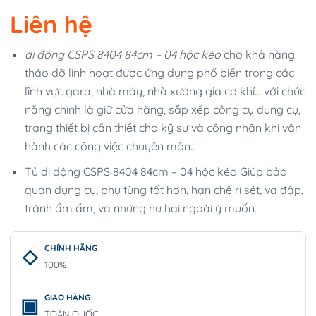
Liên hệ
di động CSPS 8404 84cm – 04 hộc kéo
cho khả năng
tháo dỡ linh hoạt được ứng dụng phổ biến trong các
lĩnh vực gara, nhà máy, nhà xưởng gia cơ khí… với chức
năng chính là giữ cửa hàng, sắp xếp công cụ dụng cụ,
trang thiết bị cần thiết cho kỹ sư và công nhân khi vận
hành các công việc chuyên môn..
Tủ di động CSPS 8404 84cm – 04 hộc kéo Giúp bảo
quản dụng cụ, phụ tùng tốt hơn, hạn chế rỉ sét, va đập,
tránh ẩm ẩm, và những hư hại ngoài ý muốn.
CHÍNH HÃNG
100%
GIAO HÀNG
TOÀN QUỐC