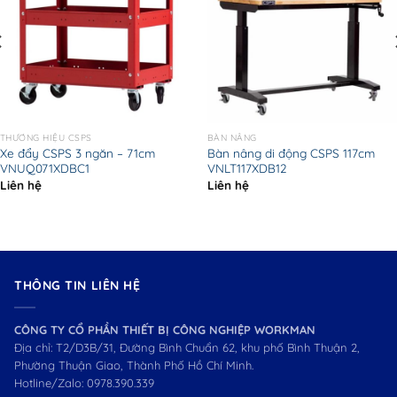
THƯƠNG HIỆU CSPS
BÀN NÂNG
Xe đẩy CSPS 3 ngăn – 71cm
Bàn nâng di động CSPS 117cm
VNUQ071XDBC1
VNLT117XDB12
Liên hệ
Liên hệ
THÔNG TIN LIÊN HỆ
CÔNG TY CỔ PHẦN THIẾT BỊ CÔNG NGHIỆP WORKMAN
Địa chỉ: T2/D3B/31, Đường Bình Chuẩn 62, khu phố Bình Thuận 2,
Phường Thuận Giao, Thành Phố Hồ Chí Minh.
Hotline/Zalo:
0978.390.339