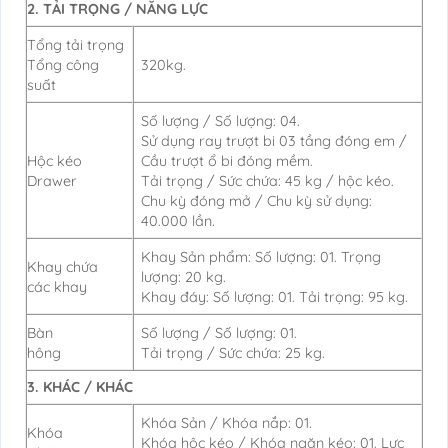
2. TẢI TRỌNG / NĂNG LỰC
Tổng tải trọng
320kg.
Tổng công
suất
Số lượng / Số lượng: 04.
Sử dụng ray trượt bi 03 tầng đóng em /
Hộc kéo
Cầu trượt ổ bi đóng mềm.
Drawer
Tải trọng / Sức chứa: 45 kg / hộc kéo.
Chu kỳ đóng mở / Chu kỳ sử dụng:
40.000 lần.
Khay Sản phẩm: Số lượng: 01. Trọng
Khay chứa
lượng: 20 kg.
các khay
Khay đáy: Số lượng: 01. Tải trọng: 95 kg.
Bàn
Số lượng / Số lượng: 01.
hông
Tải trọng / Sức chứa: 25 kg.
3. KHÁC / KHÁC
Khóa Sản / Khóa nắp: 01.
Khóa
Khóa hộc kéo / Khóa ngăn kéo: 01. Lực