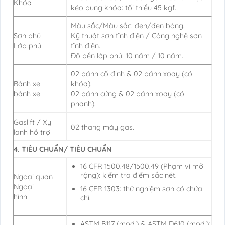
Khóa
kéo bung khóa: tối thiểu 45 kgf.
Màu sắc/Màu sắc: đen/đen bóng.
Sơn phủ
Kỹ thuật sơn tĩnh điện / Công nghệ sơn
Lớp phủ
tĩnh điện.
Độ bền lớp phủ: 10 năm / 10 năm.
02 bánh cố định & 02 bánh xoay (có
Bánh xe
khóa).
bánh xe
02 bánh cứng & 02 bánh xoay (có
phanh).
Gaslift / Xy
02 thang máy gas.
lanh hỗ trợ
4. TIÊU CHUẨN/ TIÊU CHUẨN
16 CFR 1500.48/1500.49 (Phạm vi mở
rộng): kiểm tra điểm sắc nét.
Ngoại quan
Ngoại
16 CFR 1303: thử nghiệm sơn có chứa
hình
chì.
ASTM B117 (mod.) & ASTM D610 (mod.):