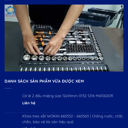
DANH SÁCH SẢN PHẨM VỪA ĐƯỢC XEM
Cờ lê 2 đầu miệng size 12x14mm 0132 1214 MATADOR
Liên hệ
Khóa treo sắt WOKIN 660532 - 660563 | Chống nước, chắc
chắn, bảo vệ tài sản hiệu quả