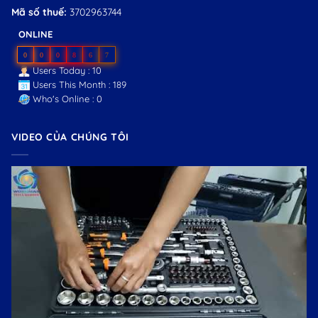
Mã số thuế:
3702963744
ONLINE
0
0
0
8
6
7
Users Today : 10
Users This Month : 189
Who's Online : 0
VIDEO CỦA CHÚNG TÔI