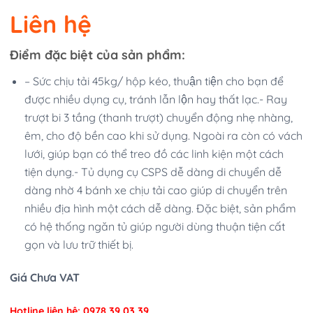
Liên hệ
Điểm đặc biệt của sản phẩm:
– Sức chịu tải 45kg/ hộp kéo, thuận tiện cho bạn để
được nhiều dụng cụ, tránh lẫn lộn hay thất lạc.- Ray
trượt bi 3 tầng (thanh trượt) chuyển động nhẹ nhàng,
êm, cho độ bền cao khi sử dụng. Ngoài ra còn có vách
lưới, giúp bạn có thể treo đồ các linh kiện một cách
tiện dụng.- Tủ dụng cụ CSPS dễ dàng di chuyển dễ
dàng nhờ 4 bánh xe chịu tải cao giúp di chuyển trên
nhiều địa hình một cách dễ dàng. Đặc biệt, sản phẩm
có hệ thống ngăn tủ giúp người dùng thuận tiện cất
gọn và lưu trữ thiết bị.
Giá Chưa VAT
Hotline liên hệ: 0978 39 03 39