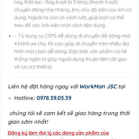
hay thất lạc.- Ray trượt bi 3 tầng (thanh trượt)
chuyển động nhẹ nhàng, êm, cho độ bền cao khi sử
dụng. Ngoài ra còn có vách lưới, giúp bạn có thể
treo đồ các linh kiện một cách tiện dụng.
– Tủ dụng cụ CSPS dễ dàng di chuyển dễ dàng nhờ
4 bánh xe chịu tải cao giúp di chuyển trên nhiều địa
hình một cách dễ dàng. Đặc biệt, sản phẩm có hệ
thống ngăn tủ giúp người dùng thuận tiện cất gọn
và lưu trữ thiết bị.
Liên hệ đặt hàng ngay với
WorkMan JSC
tại
Hotline:
0978.39.03.39
chúng tôi sẽ cam kết sẽ giao hàng trong thời
gian sớm nhất!
Đăng ký làm đại lý các dòng sản phẩm của