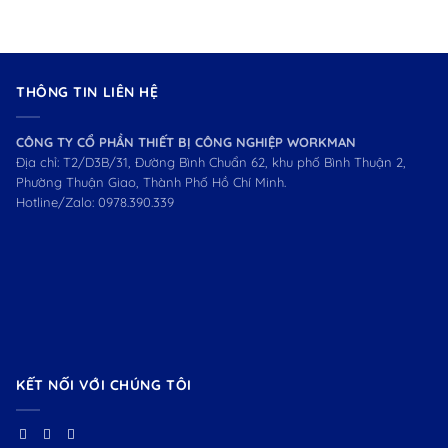
THÔNG TIN LIÊN HỆ
CÔNG TY CỔ PHẦN THIẾT BỊ CÔNG NGHIỆP WORKMAN
Địa chỉ: T2/D3B/31, Đường Bình Chuẩn 62, khu phố Bình Thuận 2,
Phường Thuận Giao, Thành Phố Hồ Chí Minh.
Hotline/Zalo:
0978.390.339
KẾT NỐI VỚI CHÚNG TÔI