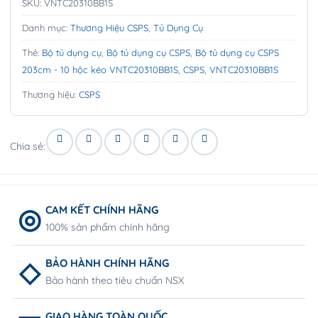
SKU:
VNTC20310BB1S
Danh mục:
Thương Hiệu CSPS
,
Tủ Dụng Cụ
Thẻ:
Bộ tủ dụng cụ
,
Bộ tủ dụng cụ CSPS
,
Bộ tủ dụng cụ CSPS
203cm - 10 hộc kéo VNTC20310BB1S
,
CSPS
,
VNTC20310BB1S
Thương hiệu:
CSPS
Chia sẻ:
CAM KẾT CHÍNH HÃNG
100% sản phẩm chính hãng
BẢO HÀNH CHÍNH HÃNG
Bảo hành theo tiêu chuẩn NSX
GIAO HÀNG TOÀN QUỐC