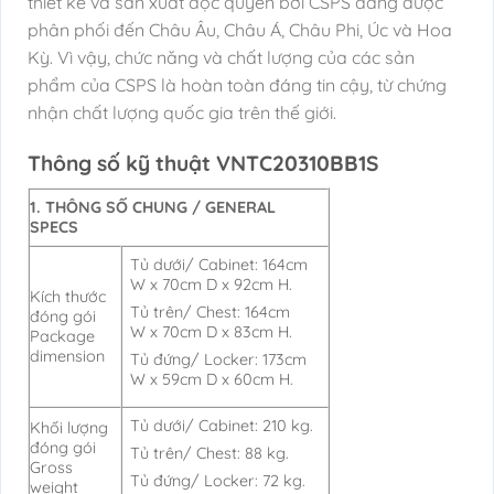
thiết kế và sản xuất độc quyền bởi CSPS đang được
phân phối đến Châu Âu, Châu Á, Châu Phi, Úc và Hoa
Kỳ. Vì vậy, chức năng và chất lượng của các sản
phẩm của CSPS là hoàn toàn đáng tin cậy, từ chứng
nhận chất lượng quốc gia trên thế giới.
Thông số kỹ thuật VNTC20310BB1S
1. THÔNG SỐ CHUNG / GENERAL
SPECS
Tủ dưới/ Cabinet: 164cm
W x 70cm D x 92cm H.
Kích thước
Tủ trên/ Chest: 164cm
đóng gói
W x 70cm D x 83cm H.
Package
dimension
Tủ đứng/ Locker: 173cm
W x 59cm D x 60cm H.
Tủ dưới/ Cabinet: 210 kg.
Khối lượng
đóng gói
Tủ trên/ Chest: 88 kg.
Gross
Tủ đứng/ Locker: 72 kg.
weight