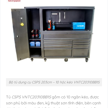
Bộ tủ dụng cụ CSPS 203cm – 10 hộc kéo VNTC20310BB1S
Tủ
CSPS VNTC20310BB1S
gồm có 10 ngăn kéo, được
sơn phủ bởi màu đen, kỹ thuật sơn tĩnh điện, bên cạnh