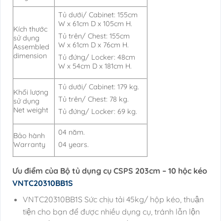
Tủ dưới/ Cabinet: 155cm
W x 61cm D x 105cm H.
Kích thước
Tủ trên/ Chest: 155cm
sử dụng
W x 61cm D x 76cm H.
Assembled
dimension
Tủ đứng/ Locker: 48cm
W x 54cm D x 181cm H.
Tủ dưới/ Cabinet: 179 kg.
Khối lượng
Tủ trên/ Chest: 78 kg.
sử dụng
Net weight
Tủ đứng/ Locker: 69 kg.
04 năm.
Bảo hành
Warranty
04 years.
Ưu điểm của Bộ tủ dụng cụ CSPS 203cm – 10 hộc kéo
VNTC20310BB1S
VNTC20310BB1S Sức chịu tải 45kg/ hộp kéo, thuận
tiện cho bạn để được nhiều dụng cụ, tránh lẫn lộn