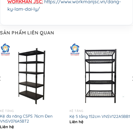
WORKMAN JSC:
https://www.workmanjsc.vn/dang-
ky-lam-dai-ly/
SẢN PHẨM LIÊN QUAN
KỆ TẦNG
KỆ TẦNG
Kệ đa năng CSPS 76cm Đen
Kệ 5 tầng 152cm VNSV122A5BB1
VNSV076A5BT2
Liên hệ
Liên hệ