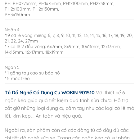
PH: PH0x75mm, PH1x75mm, PH1x100mm, PH2x38mm,
PH2x100mm, PH2x150mm,
PH3x150mm
Ngăn 4:
*19 cờ lê vòng miệng 6, 7, 8, 9, 10, 11, 12, 13, 14, 15, 16, 17, 18, 19, 20,
21, 22, 24, 27mm
* 7 cờ lê 2 đầu vòng: 6x7mm, 8x9mm, 10x11mm, 12x13mm,
14x15mm, 16x17mm, 18x19mm
Ngăn 5:
* 1 găng tay cao su bảo hộ
* 5 móc treo
Tủ Đồ Nghề Có Dụng Cụ WOKIN 901510
Với thiết kế 6
ngăn kéo giúp quá tiết kiệm quá trình sửa chữa. Hỗ trợ
cất giữ những loại dụng cụ cầm tay như các loại cờ lê mỏ
lết, kìm kẹp,… An toàn và hiệu quả.
Ngoài ra, sản phẩm còn có các dòng tủ có đầy đủ các
chi tiết đồ nghề sửa xe. Trong các ngăn kéo có sự phân