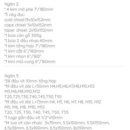
Ngăn 2:
* 4 kìm mở phe 7’/180mm
*3 cây đục:
cold chisel:13x10x152mm
cape chisel: 5x10x152mm
taper chisel: 2x10x152mm
*1 búa cán gỗ 300g
*1 búa 2 đầu nhựa 40mm
*1 kìm tổng hợp 7″/180mm
*1 kìm cắt 6″/160mm
*1 kìm nhọn 6″/160″
*1 kìm mũi cong 6″/160mm
Ngăn 3:
*38 đầu vít 10mm tổng hợp
*19 đầu vít dài L=30mm H4,H5,H6,H7,H8,H10,H12
M5,M6,M8,M10,M12
T20,T25,T30,T40,T45,T50,T55
*19 đầu vít dài L=75mm H4, H5, H6, H7, H8, H10, H12
M5, M6, M8, M10, M12
T20, T25, T30, T40, T45, T50, T55
*1 tuýp gắn đầu vít 1/2″x10mm
*14 tua vít cán nhựa: 3x75mm, 5.5x100mm, 5.5X150mm,
6.5x38mm, 6.5x100mm, 6.5x150mm, 8x150mm