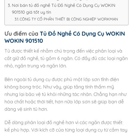
Nơi bán tủ đồ nghề Tủ Đồ Nghề Có Dụng Cụ WOKIN
901510 giá tốt uy tín
CÔNG TY CỔ PHẦN THIẾT BỊ CÔNG NGHIỆP WORKMAN
Ưu điểm của
Tủ Đồ Nghề Có Dụng Cụ WOKIN
WOKIN 901510
Tủ được thiết kế nhằm chú trọng đến việc phân loại và
cất giữ đồ nghề, tủ gồm 6 ngăn. Có đầy đủ các loại ngăn
nhỏ, ngăn trung và ngăn lớn.
Bên ngoài tủ dụng cụ được phủ một lớp sơn tĩnh điện
không bong tróc. Như vậy, giúp tăng tính thẩm mỹ
nhưng lại bảo vệ tủ khỏi những tác nhân. Chẳng hạn như
hóa chất hoặc thời tiết, hơn nữa lớp sơn sẽ giúp bạn dễ
dàng vệ sinh tủ hơn.
Dễ dàng phân loại đồ nghề hơn vì các ngăn được thiết
kế phù hợp. Với kích cỡ của từng loại dụng cụ từ cầm tay