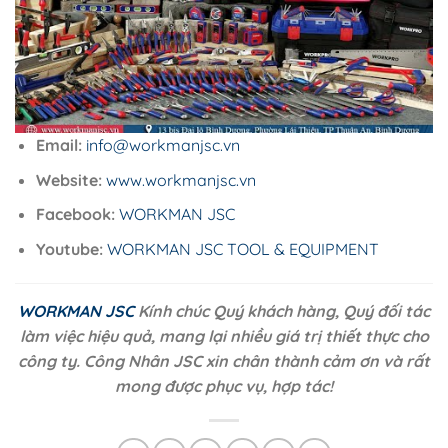
Email:
info@workmanjsc.vn
Website:
www.workmanjsc.vn
Facebook:
WORKMAN JSC
Youtube:
WORKMAN JSC TOOL & EQUIPMENT
WORKMAN JSC
Kính chúc Quý khách hàng, Quý đối tác
làm việc hiệu quả, mang lại nhiều giá trị thiết thực cho
công ty. Công Nhân JSC xin chân thành cảm ơn và rất
mong được phục vụ, hợp tác!