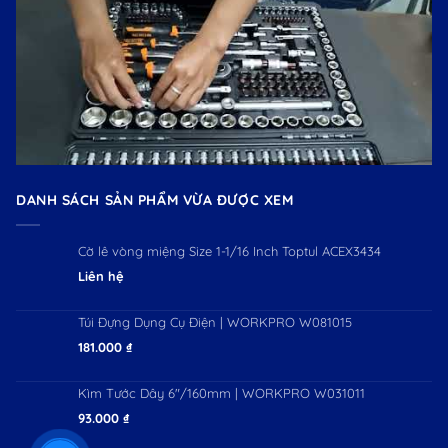
DANH SÁCH SẢN PHẨM VỪA ĐƯỢC XEM
Cờ lê vòng miệng Size 1-1/16 Inch Toptul ACEX3434
Liên hệ
Túi Đựng Dụng Cụ Điện | WORKPRO W081015
181.000
₫
Kìm Tước Dây 6"/160mm | WORKPRO W031011
93.000
₫