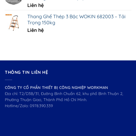
Liên hệ
Thang Ghế Thép 3 Bậc WOKIN 682003 – Tải
Trọng 150kg
Liên hệ
THÔNG TIN LIÊN HỆ
CÔNG TY CỔ PHẦN THIẾT BỊ CÔNG NGHIỆP WORKMAN
Địa chỉ: T2/D3B/31, Đường Bình Chuẩn 62, khu phố Bình Thuận 2,
Phường Thuận Giao, Thành Phố Hồ Chí Minh.
Hotline/Zalo:
0978.390.339