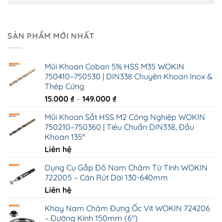
SẢN PHẨM MỚI NHẤT
Mũi Khoan Coban 5% HSS M35 WOKIN
750410–750530 | DIN338 Chuyên Khoan Inox &
Thép Cứng
Khoảng
15.000
₫
–
149.000
₫
giá:
Mũi Khoan Sắt HSS M2 Công Nghiệp WOKIN
từ
750210–750360 | Tiêu Chuẩn DIN338, Đầu
15.000 ₫
Khoan 135°
đến
Liên hệ
149.000 ₫
Dụng Cụ Gắp Đồ Nam Châm Từ Tính WOKIN
722005 – Cán Rút Dài 130-640mm
Liên hệ
Khay Nam Châm Đựng Ốc Vít WOKIN 724206
– Đường Kính 150mm (6")