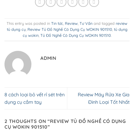
This entry was posted in
Tin tức
,
Review
,
Tư Vấn
and tagged
review
tủ dụng cụ
,
Review Tủ Đồ Nghề Có Dụng Cụ WOKIN 901510
,
tủ dụng
cụ wokin
,
Tủ Đồ Nghề Có Dụng Cụ WOKIN 901510
.
ADMIN
8 cách loại bỏ vết rỉ sét trên
Review Máy Rửa Xe Gia
dụng cụ cầm tay
Đình Loại Tốt Nhất
2 THOUGHTS ON “
REVIEW TỦ ĐỒ NGHỀ CÓ DỤNG
CỤ WOKIN 901510
”