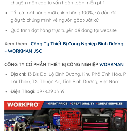
chuyên môn cao tư vấn hoàn toàn miễn phí .
Tất cả mặt hàng mới chính hãng 100%, có đầy đủ
giấy tờ chứng minh về nguồn gốc xuất xứ.
Quá trình đặt hàng trực tuyến dễ dàng tại website.
Xem thêm :
Công Ty Thiết Bị Công Nghiệp Bình Dương
– WORKMAN JSC
CÔNG TY CỔ PHẦN THIẾT BỊ CÔNG NGHIỆP
WORKMAN
Địa chỉ:
13 Bis Đại Lộ Bình Dương, Khu Phố Bình Hòa, P.
Lái Thiêu, TX. Thuận An, Tỉnh Bình Dương, Việt Nam
Điện Thoại:
0978.39.03.39