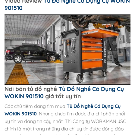
Video Review
Tủ Đồ Nghề Có Dụng Cụ WOKIN
901510
Nơi bán tủ đồ nghề
Tủ Đồ Nghề Có Dụng Cụ
WOKIN 901510
giá tốt uy tín
Các chủ tiệm đang tìm mua
Tủ Đồ Nghề Có Dụng Cụ
WOKIN 901510
. Nhưng chưa tìm được địa chỉ phân phối
uy tín và đáng tin cậy nhất. Thì Công ty WORKMAN JSC
chính là một trong những địa chỉ uy tín được đông đảo