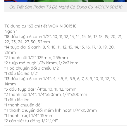
Chi Tiết Sản Phẩm Tủ Đồ Nghề Có Dụng Cụ WOKIN 901510
Tủ dụng cụ 163 chi tiết WOKIN 901510
Ngăn 1
*18 đầu tuýp 6 cạnh 1/2″: 10, 11, 12, 13, 14, 15, 16, 17, 18, 19, 20, 21,
22, 23, 24, 27, 30, 32mm
*14 tuýp dài 6 cạnh: 8, 9, 10, 11, 12, 13, 14, 15, 16, 17, 18, 19, 20,
21mm
*2 thanh nối 1/2″ 125mm, 255mm
*2 tuýp mở bugi: 1/2x16mm, 1/2x21mm
* 1 bộ chuyển đổi 3 chiều 1/2″
*1 đầu lắc léo 1/2″
*13 đầu tuýp 6 cạnh 1/4″: 4, 4.5, 5, 5.5, 6, 7, 8, 9, 10, 11, 12, 13,
14mm
*5 đầu tuýp dài 1/4″:8, 10, 11, 12, 13mm
*2 thanh nối 1/4″: 1/4″x50mm, 1/4″x100mm
*1 đầu lắc léo
*1 thanh chuyển đổi
* 1 thanh chuyển đổi mềm linh hoạt 1/4″x150mm
*1 thanh trượt 1/4″ 110mm
*2 cần siết tự động 1/2″,1/4″