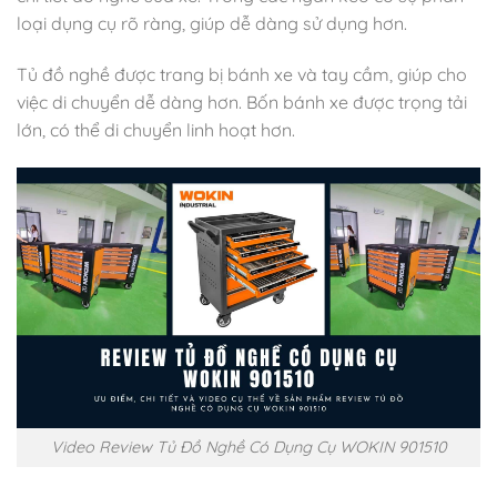
loại dụng cụ rõ ràng, giúp dễ dàng sử dụng hơn.
Tủ đồ nghề được trang bị bánh xe và tay cầm, giúp cho
việc di chuyển dễ dàng hơn. Bốn bánh xe được trọng tải
lớn, có thể di chuyển linh hoạt hơn.
Video Review Tủ Đồ Nghề Có Dụng Cụ WOKIN 901510