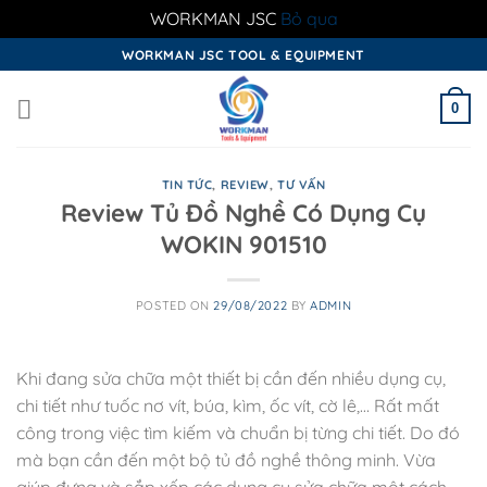
WORKMAN JSC
Bỏ qua
Skip
WORKMAN JSC TOOL & EQUIPMENT
to
content
0
TIN TỨC
,
REVIEW
,
TƯ VẤN
Review Tủ Đồ Nghề Có Dụng Cụ
WOKIN 901510
POSTED ON
29/08/2022
BY
ADMIN
Khi đang sửa chữa một thiết bị cần đến nhiều dụng cụ,
chi tiết như tuốc nơ vít, búa, kìm, ốc vít, cờ lê,… Rất mất
công trong việc tìm kiếm và chuẩn bị từng chi tiết. Do đó
mà bạn cần đến một bộ tủ đồ nghề thông minh. Vừa
giúp đựng và sắp xếp các dụng cụ sửa chữa một cách