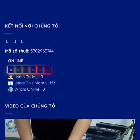
KẾT NỐI VỚI CHÚNG TÔI
Mã số thuế:
3702963744
ONLINE
0
0
0
8
3
1
Users Today : 0
Users This Month : 153
Who's Online : 0
VIDEO CỦA CHÚNG TÔI