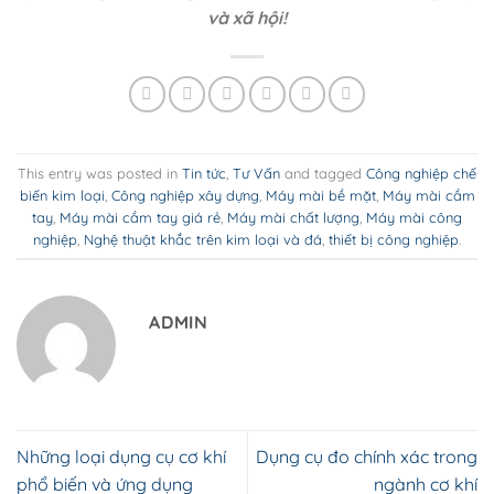
và xã hội!
This entry was posted in
Tin tức
,
Tư Vấn
and tagged
Công nghiệp chế
biến kim loại
,
Công nghiệp xây dựng
,
Máy mài bề mặt
,
Máy mài cầm
tay
,
Máy mài cầm tay giá rẻ
,
Máy mài chất lượng
,
Máy mài công
nghiệp
,
Nghệ thuật khắc trên kim loại và đá
,
thiết bị công nghiệp
.
ADMIN
Những loại dụng cụ cơ khí
Dụng cụ đo chính xác trong
phổ biến và ứng dụng
ngành cơ khí