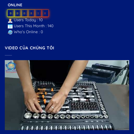
ONLINE
0
0
0
8
1
8
Users Today : 10
Users This Month : 140
Who's Online : 0
VIDEO CỦA CHÚNG TÔI