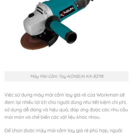
Máy Mài Cầm Tay KONSUN KX-82118
Việc sử dụng máy mài cầm tay giá rẻ của Workman sẽ
đem lại nhiều lợi ích cho người dùng như tiết kiệm chi phí,
sử dụng dễ dàng và hiệu quả, đáp ứng được các nhu cầu
mài mòn và chế biến các vật liệu khác nhau.
Để chọn được máy mài cầm tay giá rẻ phù hợp, người