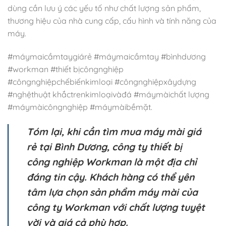
dùng cần lưu ý các yếu tố như chất lượng sản phẩm,
thương hiệu của nhà cung cấp, cấu hình và tính năng của
máy.
#máymaicầmtaygiárẻ #máymaicầmtay #bìnhdương
#workman #thiết bịcôngnghiệp
#côngnghiệpchếbiếnkimloại #côngnghiệpxâydựng
#nghệthuật khắctrenkimloạivàđá #máymàichất lượng
#máymàicôngnghiệp #máymàibềmặt.
Tóm lại, khi cần tìm mua máy mài giá
rẻ tại Bình Dương, công ty thiết bị
công nghiệp Workman là một địa chỉ
đáng tin cậy. Khách hàng có thể yên
tâm lựa chọn sản phẩm máy mài của
công ty Workman với chất lượng tuyệt
vời và giá cả phù hợp.