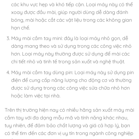
các khu vực hẹp và khó tiếp cận. Loại máy này có thể
xoay được đầu mài, giúp người dùng dễ dàng đánh
bóng, mài hoặc cắt các vật liệu trong các không gian
hạn chế.
Máy mài cầm tay mini: đây là loại máy nhỏ gọn, dễ
dàng mang theo và sử dụng trong các công việc nhỏ
hơn. Loại máy này thường được sử dụng để mài các
chi tiết nhỏ và tinh tế trong sản xuất và nghệ thuật.
Máy mài cầm tay dùng pin: Loại máy này sử dụng pin
điện để cung cấp năng lượng cho động cơ và thường
được sử dụng trong các công việc sửa chữa nhỏ hơn
hoặc làm việc tại nhà.
Trên thị trường hiện nay có nhiều hãng sản xuất máy mài
cầm tay với đa dạng mẫu mã và tính năng khác nhau,
tuy nhiên, để đảm bảo chất lượng và giá cả hợp lý, bạn
có thể tìm đến các đơn vị uy tín trong ngành công nghiệp