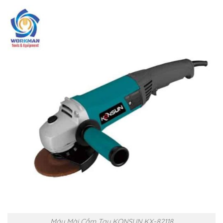
Máy Mài Cầm Tay KONSUN KX-82118