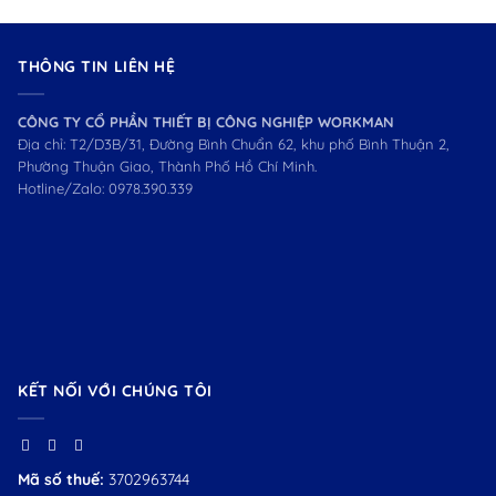
THÔNG TIN LIÊN HỆ
CÔNG TY CỔ PHẦN THIẾT BỊ CÔNG NGHIỆP WORKMAN
Địa chỉ: T2/D3B/31, Đường Bình Chuẩn 62, khu phố Bình Thuận 2,
Phường Thuận Giao, Thành Phố Hồ Chí Minh.
Hotline/Zalo:
0978.390.339
KẾT NỐI VỚI CHÚNG TÔI
Mã số thuế:
3702963744