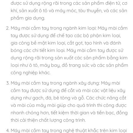
được sử dụng rộng rãi trong các sản phẩm điện tử, cơ
khí, sản xuất ô tô và máy móc, tàu thuyền, và các sản
phẩm gia dụng.
Máy mài cầm tay trong ngành kim loại: Máy mài cầm
tay được sử dụng để chế tạo các bộ phận kim loại,
gia công bề mặt kim loại, cắt gọt, tạo hình và đánh
bóng các chi tiết kim loại. Máy mài cầm tay được sử
dụng rộng rãi trong sản xuất các sản phẩm bằng kim
loại như ô tô, máy bay, đồ trang sức và các sản phẩm
công nghiệp khác.
Máy mài cầm tay trong ngành xây dựng: Máy mài
cầm tay được sử dụng để cắt và mài các vật liệu xây
dựng như gạch, đá, bê tông và gỗ. Các chức năng cắt
và mài của máy mài giúp cho quá trình thi công được
nhanh chóng hơn, tiết kiệm thời gian và tiền bạc, đồng
thời cải thiện chất lượng công trình.
Máy mài cầm tay trong nghệ thuật khắc trên kim loại