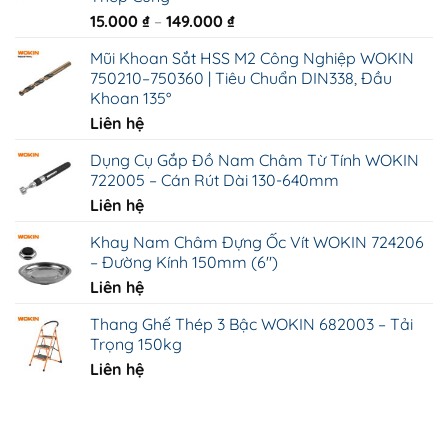
Khoảng
15.000
₫
–
149.000
₫
giá:
Mũi Khoan Sắt HSS M2 Công Nghiệp WOKIN
từ
750210–750360 | Tiêu Chuẩn DIN338, Đầu
15.000 ₫
Khoan 135°
đến
Liên hệ
149.000 ₫
Dụng Cụ Gắp Đồ Nam Châm Từ Tính WOKIN
722005 – Cán Rút Dài 130-640mm
Liên hệ
Khay Nam Châm Đựng Ốc Vít WOKIN 724206
– Đường Kính 150mm (6")
Liên hệ
Thang Ghế Thép 3 Bậc WOKIN 682003 – Tải
Trọng 150kg
Liên hệ