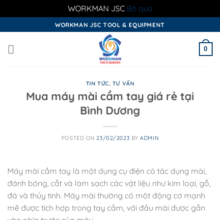
WORKMAN JSC
Bỏ qua
Skip
WORKMAN JSC TOOL & EQUIPMENT
to
content
0
TIN TỨC
,
TƯ VẤN
Mua máy mài cầm tay giá rẻ tại
Bình Dương
POSTED ON
23/02/2023
BY
ADMIN
Máy mài cầm tay là một dụng cụ điện có tác dụng mài,
đánh bóng, cắt và làm sạch các vật liệu như kim loại, gỗ,
đá và thủy tinh. Máy mài thường có một động cơ mạnh
mẽ được tích hợp trong tay cầm, với đầu mài được gắn
vào phía trước của máy.