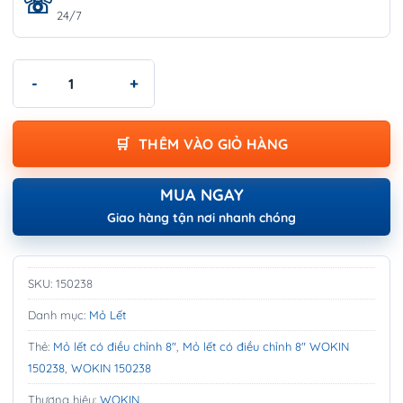
24/7
Mỏ lết có điều chỉnh 8" WOKIN 150238 số lượng
THÊM VÀO GIỎ HÀNG
MUA NGAY
Giao hàng tận nơi nhanh chóng
SKU:
150238
Danh mục:
Mỏ Lết
Thẻ:
Mỏ lết có điều chỉnh 8"
,
Mỏ lết có điều chỉnh 8" WOKIN
150238
,
WOKIN 150238
Thương hiệu:
WOKIN