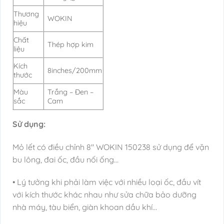
Thương
WOKIN
hiệu
Chất
Thép hợp kim
liệu
Kích
8inches/200mm
thước
Màu
Trắng – Đen –
sắc
Cam
Sử dụng:
Mỏ lết có điều chỉnh 8″ WOKIN 150238 sử dụng để vặn
bu lông, đai ốc, đầu nối ống…
• Lý tưởng khi phải làm việc với nhiều loại ốc, đầu vít
với kích thước khác nhau như sửa chữa bảo dưỡng
nhà máy, tàu biển, giàn khoan dầu khí…