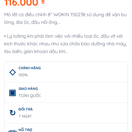
116.000
₫
Mỏ lết có điều chỉnh 8″ WOKIN 150238 sử dụng để vặn bu
lông, đai ốc, đầu nối ống…
• Lý tưởng khi phải làm việc với nhiều loại ốc, đầu vít với
kích thước khác nhau như sửa chữa bảo dưỡng nhà máy,
tàu biển, giàn khoan dầu khí…
CHÍNH HÃNG
100%
GIAO HÀNG
TOÀN QUỐC
ĐỔI TRẢ
7 NGÀY
HỖ TRỢ