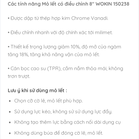
Các tính năng Mỏ lết có điều chỉnh 8″ WOKIN 150238
• Được dập từ thép hợp kim Chrome Vanadi.
• Điều chỉnh nhanh với độ chính xác tới milimet.
• Thiết kế trọng lượng giảm 10%, độ mở của ngàm
tăng 18%, tăng khả năng vặn của mỏ lết.
• Cán bọc cao su (TPR), cầm nắm thỏa mái, không
trơn trượt.
Lưu ý khi sử dùng mỏ lết :
Chọn cỡ cờ lê, mỏ lết phù hợp.
Sử dụng lực kéo, không sử sử dụng lực đẩy.
Không tạo thêm lực bằng cách nối dài dụng cụ
Không dùng búa để đóng cờ lê, mỏ lết.