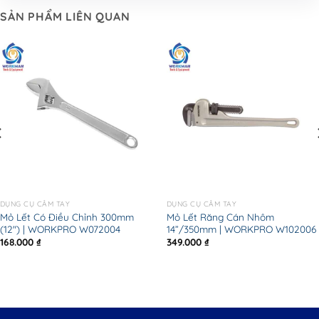
SẢN PHẨM LIÊN QUAN
DỤNG CỤ CẦM TAY
DỤNG CỤ CẦM TAY
Mỏ Lết Có Điều Chỉnh 300mm
Mỏ Lết Răng Cán Nhôm
(12″) | WORKPRO W072004
14”/350mm | WORKPRO W102006
168.000
₫
349.000
₫