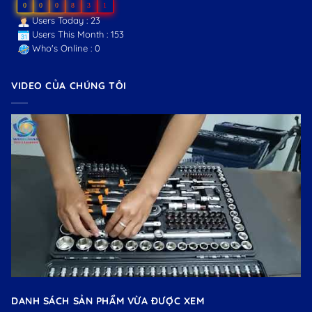
0
0
0
8
3
1
Users Today : 23
Users This Month : 153
Who's Online : 0
VIDEO CỦA CHÚNG TÔI
DANH SÁCH SẢN PHẨM VỪA ĐƯỢC XEM