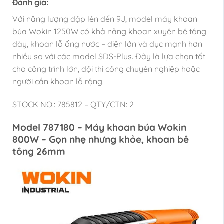
Đánh giá:
Với năng lượng đập lên đến 9J, model máy khoan
búa Wokin 1250W có khả năng khoan xuyên bê tông
dày, khoan lỗ ống nước – điện lớn và đục mạnh hơn
nhiều so với các model SDS-Plus. Đây là lựa chọn tốt
cho công trình lớn, đội thi công chuyên nghiệp hoặc
người cần khoan lỗ rộng.
STOCK NO.: 785812 – QTY/CTN: 2
Model 787180 – Máy khoan búa Wokin
800W – Gọn nhẹ nhưng khỏe, khoan bê
tông 26mm