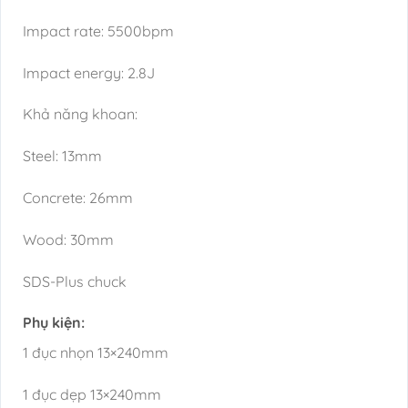
Impact rate: 5500bpm
Impact energy: 2.8J
Khả năng khoan:
Steel: 13mm
Concrete: 26mm
Wood: 30mm
SDS-Plus chuck
Phụ kiện:
1 đục nhọn 13×240mm
1 đục dẹp 13×240mm