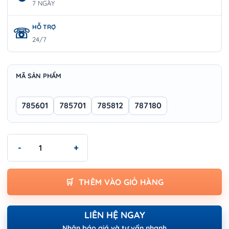
7 NGÀY
HỖ TRỢ
24/7
MÃ SẢN PHẨM
785601
785701
785812
787180
Máy khoan búa Wokin - ROTARY HAMMER số lượng
THÊM VÀO GIỎ HÀNG
LIÊN HỆ NGAY
Nhận báo giá và tư vấn nhanh