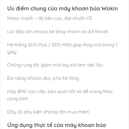
Ưu điểm chung của máy khoan búa Wokin
Motor mạnh – độ bền cao, đạt chuẩn CE
Lực đập lớn, khoan bê tông nhanh và dứt khoát
Hệ thống SDS-Plus / SDS-MAX giúp thay mũi trong 1
giây
Chống rung tốt, giảm mỏi tay khi làm việc lâu
Đa năng: khoan, đục, phá bê tông
Hộp BMC cao cấp, bảo quản tốt và dễ mang theo
công trình
Đầy đủ phụ kiện, không cần mua thêm
Ứng dụng thực tế của máy khoan búa