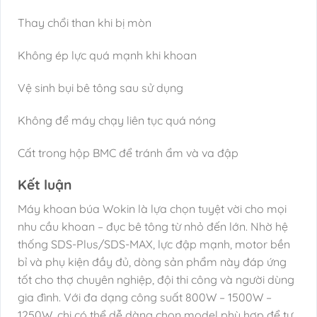
Thay chổi than khi bị mòn
Không ép lực quá mạnh khi khoan
Vệ sinh bụi bê tông sau sử dụng
Không để máy chạy liên tục quá nóng
Cất trong hộp BMC để tránh ẩm và va đập
Kết luận
Máy khoan búa Wokin là lựa chọn tuyệt vời cho mọi
nhu cầu khoan – đục bê tông từ nhỏ đến lớn. Nhờ hệ
thống SDS-Plus/SDS-MAX, lực đập mạnh, motor bền
bỉ và phụ kiện đầy đủ, dòng sản phẩm này đáp ứng
tốt cho thợ chuyên nghiệp, đội thi công và người dùng
gia đình. Với đa dạng công suất 800W – 1500W –
1250W, chị có thể dễ dàng chọn model phù hợp để tư