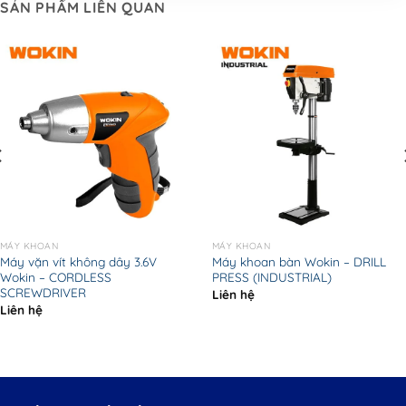
SẢN PHẨM LIÊN QUAN
MÁY KHOAN
MÁY KHOAN
Máy vặn vít không dây 3.6V
Máy khoan bàn Wokin – DRILL
Wokin – CORDLESS
PRESS (INDUSTRIAL)
SCREWDRIVER
Liên hệ
Liên hệ