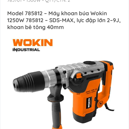
785701 – 1500W – QTY/CTN: 2
Model 785812 – Máy khoan búa Wokin
1250W 785812 – SDS-MAX, lực đập lớn 2–9J,
khoan bê tông 40mm