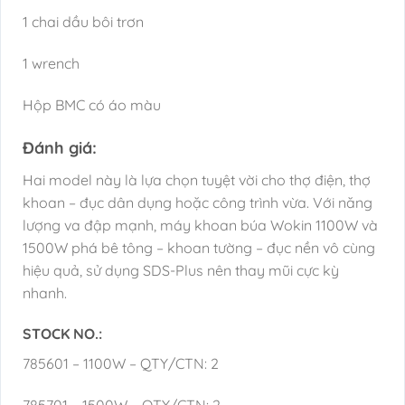
1 chai dầu bôi trơn
1 wrench
Hộp BMC có áo màu
Đánh giá:
Hai model này là lựa chọn tuyệt vời cho thợ điện, thợ
khoan – đục dân dụng hoặc công trình vừa. Với năng
lượng va đập mạnh, máy khoan búa Wokin 1100W và
1500W phá bê tông – khoan tường – đục nền vô cùng
hiệu quả, sử dụng SDS-Plus nên thay mũi cực kỳ
nhanh.
STOCK NO.:
785601 – 1100W – QTY/CTN: 2