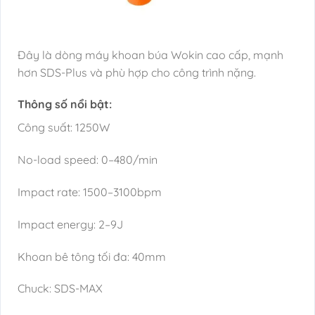
Đây là dòng máy khoan búa Wokin cao cấp, mạnh
hơn SDS-Plus và phù hợp cho công trình nặng.
Thông số nổi bật:
Công suất: 1250W
No-load speed: 0–480/min
Impact rate: 1500–3100bpm
Impact energy: 2–9J
Khoan bê tông tối đa: 40mm
Chuck: SDS-MAX