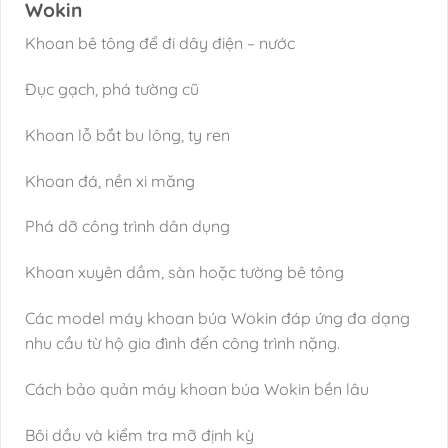
Wokin
Khoan bê tông để đi dây điện – nước
Đục gạch, phá tường cũ
Khoan lỗ bắt bu lông, ty ren
Khoan đá, nền xi măng
Phá dỡ công trình dân dụng
Khoan xuyên dầm, sàn hoặc tường bê tông
Các model máy khoan búa Wokin đáp ứng đa dạng
nhu cầu từ hộ gia đình đến công trình nặng.
Cách bảo quản máy khoan búa Wokin bền lâu
Bôi dầu và kiểm tra mỡ định kỳ