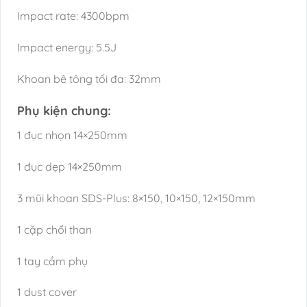
Impact rate: 4300bpm
Impact energy: 5.5J
Khoan bê tông tối đa: 32mm
Phụ kiện chung:
1 đục nhọn 14×250mm
1 đục dẹp 14×250mm
3 mũi khoan SDS-Plus: 8×150, 10×150, 12×150mm
1 cặp chổi than
1 tay cầm phụ
1 dust cover