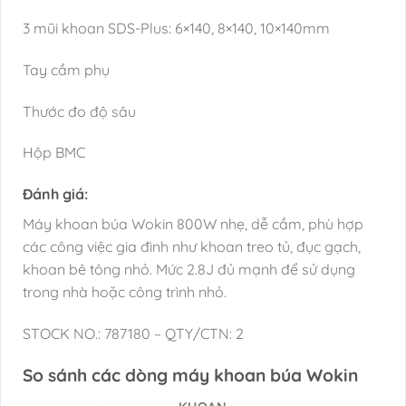
3 mũi khoan SDS-Plus: 6×140, 8×140, 10×140mm
Tay cầm phụ
Thước đo độ sâu
Hộp BMC
Đánh giá:
Máy khoan búa Wokin 800W nhẹ, dễ cầm, phù hợp
các công việc gia đình như khoan treo tủ, đục gạch,
khoan bê tông nhỏ. Mức 2.8J đủ mạnh để sử dụng
trong nhà hoặc công trình nhỏ.
STOCK NO.: 787180 – QTY/CTN: 2
So sánh các dòng máy khoan búa Wokin