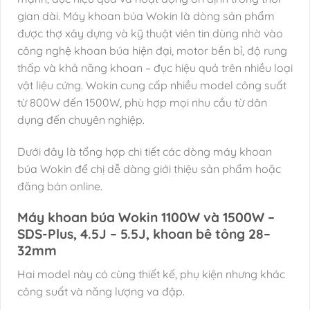
gian dài. Máy khoan búa Wokin là dòng sản phẩm
được thợ xây dựng và kỹ thuật viên tin dùng nhờ vào
công nghệ khoan búa hiện đại, motor bền bỉ, độ rung
thấp và khả năng khoan – đục hiệu quả trên nhiều loại
vật liệu cứng. Wokin cung cấp nhiều model công suất
từ 800W đến 1500W, phù hợp mọi nhu cầu từ dân
dụng đến chuyên nghiệp.
Dưới đây là tổng hợp chi tiết các dòng máy khoan
búa Wokin để chị dễ dàng giới thiệu sản phẩm hoặc
đăng bán online.
Máy khoan búa Wokin 1100W và 1500W –
SDS-Plus, 4.5J – 5.5J, khoan bê tông 28–
32mm
Hai model này có cùng thiết kế, phụ kiện nhưng khác
công suất và năng lượng va đập.