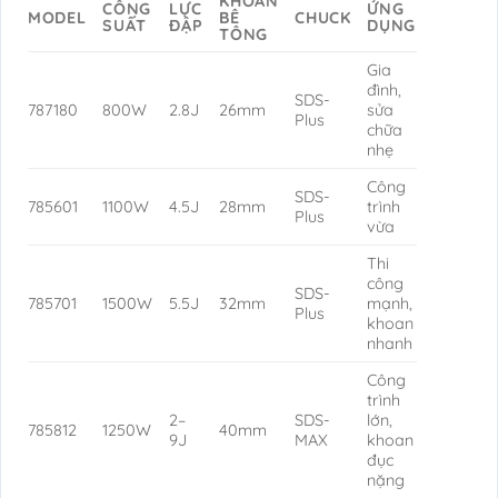
KHOAN
CÔNG
LỰC
ỨNG
MODEL
BÊ
CHUCK
SUẤT
ĐẬP
DỤNG
TÔNG
Gia
đình,
SDS-
787180
800W
2.8J
26mm
sửa
Plus
chữa
nhẹ
Công
SDS-
785601
1100W
4.5J
28mm
trình
Plus
vừa
Thi
công
SDS-
785701
1500W
5.5J
32mm
mạnh,
Plus
khoan
nhanh
Công
trình
2–
SDS-
lớn,
785812
1250W
40mm
9J
MAX
khoan
đục
nặng