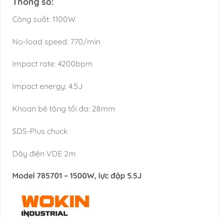
Thông số:
Công suất: 1100W
No-load speed: 770/min
Impact rate: 4200bpm
Impact energy: 4.5J
Khoan bê tông tối đa: 28mm
SDS-Plus chuck
Dây điện VDE 2m
Model 785701 – 1500W, lực đập 5.5J