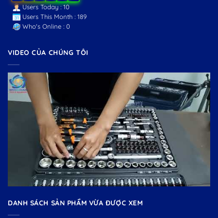
Users Today : 10
Users This Month : 189
Who's Online : 0
VIDEO CỦA CHÚNG TÔI
DANH SÁCH SẢN PHẨM VỪA ĐƯỢC XEM