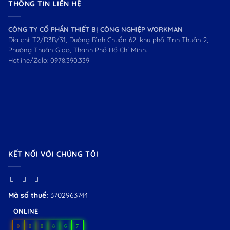
THÔNG TIN LIÊN HỆ
CÔNG TY CỔ PHẦN THIẾT BỊ CÔNG NGHIỆP WORKMAN
Địa chỉ: T2/D3B/31, Đường Bình Chuẩn 62, khu phố Bình Thuận 2,
Phường Thuận Giao, Thành Phố Hồ Chí Minh.
Hotline/Zalo:
0978.390.339
KẾT NỐI VỚI CHÚNG TÔI
Mã số thuế:
3702963744
ONLINE
0
0
0
8
6
7