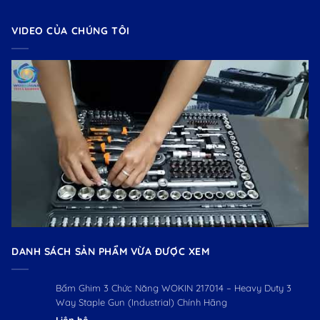
VIDEO CỦA CHÚNG TÔI
DANH SÁCH SẢN PHẨM VỪA ĐƯỢC XEM
Bấm Ghim 3 Chức Năng WOKIN 217014 – Heavy Duty 3
Way Staple Gun (Industrial) Chính Hãng
Liên hệ