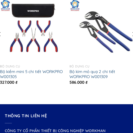
BỘ DỤNG CỤ
BỘ DỤNG CỤ
Bộ kiềm mini 5 chi tiết WORKPRO
Bộ kìm mỏ quạ 2 chi tiết
W001305
WORKPRO W001309
327.000
₫
586.000
₫
THÔNG TIN LIÊN HỆ
CÔNG TY CỔ PHẦN THIẾT BỊ CÔNG NGHIỆP WORKMAN