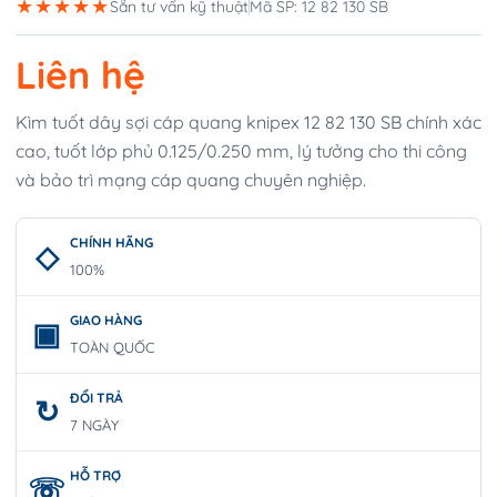
★★★★★
Sẵn tư vấn kỹ thuật
Mã SP: 12 82 130 SB
Liên hệ
Kìm tuốt dây sợi cáp quang knipex 12 82 130 SB chính xác
cao, tuốt lớp phủ 0.125/0.250 mm, lý tưởng cho thi công
và bảo trì mạng cáp quang chuyên nghiệp.
CHÍNH HÃNG
100%
GIAO HÀNG
TOÀN QUỐC
ĐỔI TRẢ
7 NGÀY
HỖ TRỢ