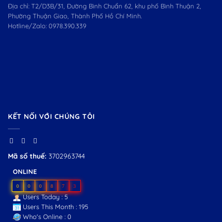
Địa chỉ: T2/D3B/31, Đường Bình Chuẩn 62, khu phố Bình Thuận 2,
Phường Thuận Giao, Thành Phố Hồ Chí Minh.
Hotline/Zalo:
0978.390.339
KẾT NỐI VỚI CHÚNG TÔI
Mã số thuế:
3702963744
ONLINE
0
0
0
8
7
3
Users Today : 5
Users This Month : 195
Who's Online : 0