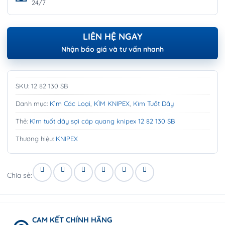
24/7
LIÊN HỆ NGAY
Nhận báo giá và tư vấn nhanh
SKU:
12 82 130 SB
Danh mục:
Kìm Các Loại
,
KÌM KNIPEX
,
Kìm Tuốt Dây
Thẻ:
Kìm tuốt dây sợi cáp quang knipex 12 82 130 SB
Thương hiệu:
KNIPEX
Chia sẻ:
CAM KẾT CHÍNH HÃNG