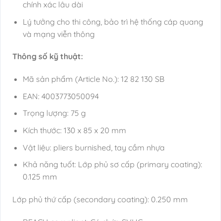
chính xác lâu dài
Lý tưởng cho thi công, bảo trì hệ thống cáp quang
và mạng viễn thông
Thông số kỹ thuật:
Mã sản phẩm (Article No.): 12 82 130 SB
EAN: 4003773050094
Trọng lượng: 75 g
Kích thước: 130 x 85 x 20 mm
Vật liệu: pliers burnished, tay cầm nhựa
Khả năng tuốt: Lớp phủ sơ cấp (primary coating):
0.125 mm
Lớp phủ thứ cấp (secondary coating): 0.250 mm