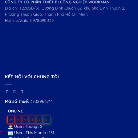
CÔNG TY CỔ PHẦN THIẾT BỊ CÔNG NGHIỆP WORKMAN
Địa chỉ: T2/D3B/31, Đường Bình Chuẩn 62, khu phố Bình Thuận 2,
Phường Thuận Giao, Thành Phố Hồ Chí Minh.
Hotline/Zalo:
0978.390.339
KẾT NỐI VỚI CHÚNG TÔI
Mã số thuế:
3702963744
ONLINE
0
0
0
8
5
9
Users Today : 2
Users This Month : 181