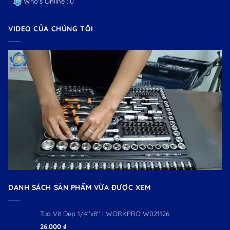
Who's Online : 0
VIDEO CỦA CHÚNG TÔI
DANH SÁCH SẢN PHẨM VỪA ĐƯỢC XEM
Tua Vít Dẹp 1/4''x8'' | WORKPRO W021126
26.000
₫