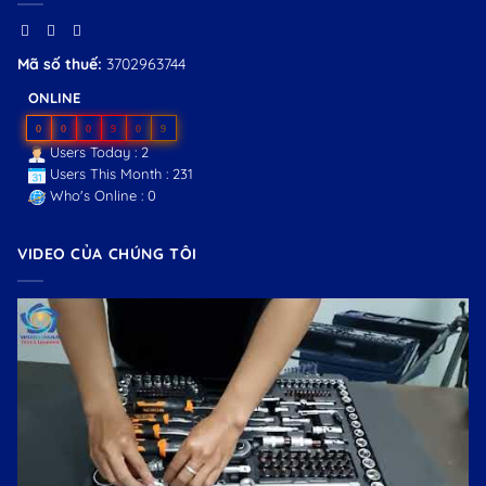
Mã số thuế:
3702963744
ONLINE
0
0
0
9
0
9
Users Today : 2
Users This Month : 231
Who's Online : 0
VIDEO CỦA CHÚNG TÔI