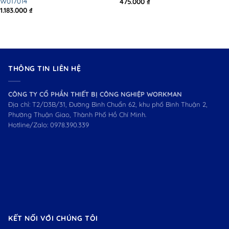
W017014
475.000
₫
1.183.000
₫
THÔNG TIN LIÊN HỆ
CÔNG TY CỔ PHẦN THIẾT BỊ CÔNG NGHIỆP WORKMAN
Địa chỉ: T2/D3B/31, Đường Bình Chuẩn 62, khu phố Bình Thuận 2,
Phường Thuận Giao, Thành Phố Hồ Chí Minh.
Hotline/Zalo:
0978.390.339
KẾT NỐI VỚI CHÚNG TÔI