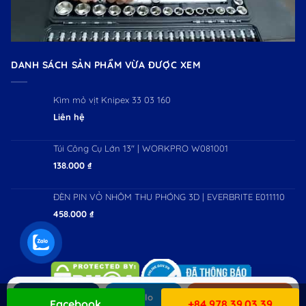
DANH SÁCH SẢN PHẨM VỪA ĐƯỢC XEM
Kìm mỏ vịt Knipex 33 03 160
Liên hệ
Túi Công Cụ Lớn 13" | WORKPRO W081001
138.000
₫
ĐÈN PIN VỎ NHÔM THU PHÓNG 3D | EVERBRITE E011110
458.000
₫
Gọi ngay
Zalo
Mua hàng
Facebook
+84 978.39.03.39