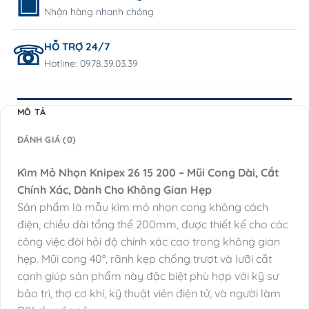
Nhận hàng nhanh chóng
HỖ TRỢ 24/7
Hotline: 0978.39.03.39
MÔ TẢ
ĐÁNH GIÁ (0)
Kìm Mỏ Nhọn Knipex 26 15 200 – Mũi Cong Dài, Cắt
Chính Xác, Dành Cho Không Gian Hẹp
Sản phẩm là mẫu kìm mỏ nhọn cong không cách
điện, chiều dài tổng thể 200mm, được thiết kế cho các
công việc đòi hỏi độ chính xác cao trong không gian
hẹp. Mũi cong 40°, rãnh kẹp chống trượt và lưỡi cắt
cạnh giúp sản phẩm này đặc biệt phù hợp với kỹ sư
bảo trì, thợ cơ khí, kỹ thuật viên điện tử, và người làm