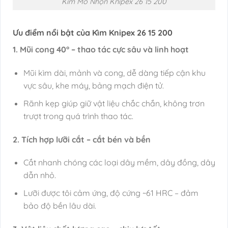
Kìm Mỏ Nhọn Knipex 26 15 200
Ưu điểm nổi bật của Kìm
Knipex 26 15 200
1. Mũi cong 40° – thao tác cực sâu và linh hoạt
Mũi kìm dài, mảnh và cong, dễ dàng tiếp cận khu
vực sâu, khe máy, bảng mạch điện tử.
Rãnh kẹp giúp giữ vật liệu chắc chắn, không trơn
trượt trong quá trình thao tác.
2. Tích hợp lưỡi cắt – cắt bén và bền
Cắt nhanh chóng các loại dây mềm, dây đồng, dây
dẫn nhỏ.
Lưỡi được tôi cảm ứng, độ cứng ~61 HRC – đảm
bảo độ bền lâu dài.