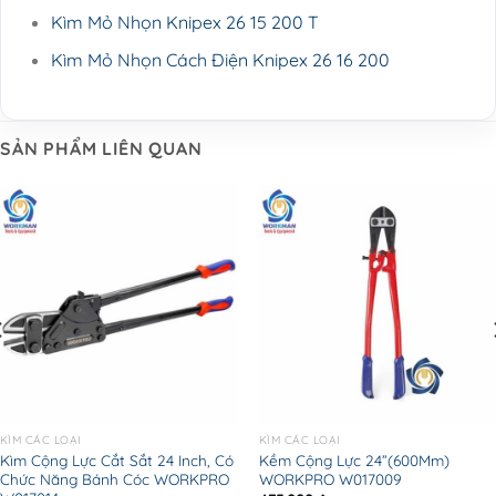
Kìm Mỏ Nhọn Knipex 26 15 200 T
Kìm Mỏ Nhọn Cách Điện Knipex 26 16 200
SẢN PHẨM LIÊN QUAN
KÌM CÁC LOẠI
KÌM CÁC LOẠI
Kìm Cộng Lực Cắt Sắt 24 Inch, Có
Kềm Cộng Lực 24”(600Mm)
Chức Năng Bánh Cóc WORKPRO
WORKPRO W017009