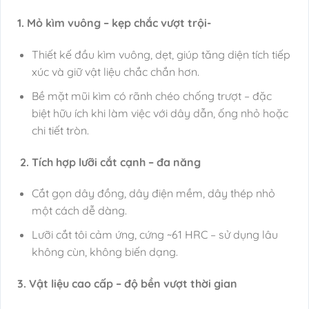
1. Mỏ kìm vuông – kẹp chắc vượt trội-
Thiết kế đầu kìm vuông, dẹt, giúp tăng diện tích tiếp
xúc và giữ vật liệu chắc chắn hơn.
Bề mặt mũi kìm có rãnh chéo chống trượt – đặc
biệt hữu ích khi làm việc với dây dẫn, ống nhỏ hoặc
chi tiết tròn.
2. Tích hợp lưỡi cắt cạnh – đa năng
Cắt gọn dây đồng, dây điện mềm, dây thép nhỏ
một cách dễ dàng.
Lưỡi cắt tôi cảm ứng, cứng ~61 HRC – sử dụng lâu
không cùn, không biến dạng.
3. Vật liệu cao cấp – độ bền vượt thời gian