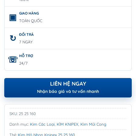
GIAO HÀNG
TOÀN QUỐC
ĐỔI TRẢ
7 NGÀY
HỖ TRỢ
24/7
LIÊN HỆ NGAY
Nhận báo giá và tư vấn nhanh
SKU:
25 25 160
Danh mục:
Kìm Các Loại
,
KÌM KNIPEX
,
Kìm Mũi Cong
Thẻ:
Kìm Mỏ Nhọn Knipex 25 25 160