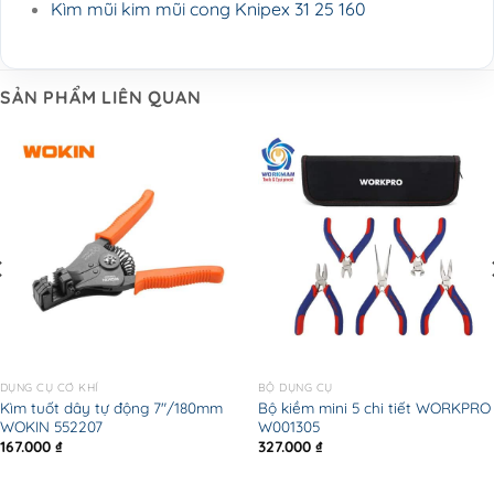
Kìm mũi kim mũi cong Knipex 31 25 160
SẢN PHẨM LIÊN QUAN
DỤNG CỤ CƠ KHÍ
BỘ DỤNG CỤ
Kìm tuốt dây tự động 7″/180mm
Bộ kiềm mini 5 chi tiết WORKPRO
WOKIN 552207
W001305
167.000
₫
327.000
₫