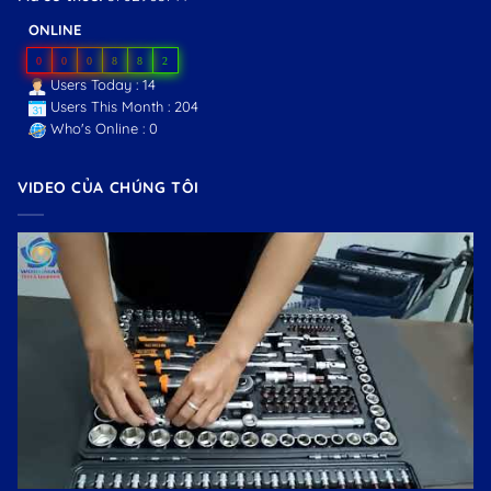
ONLINE
0
0
0
8
8
2
Users Today : 14
Users This Month : 204
Who's Online : 0
VIDEO CỦA CHÚNG TÔI