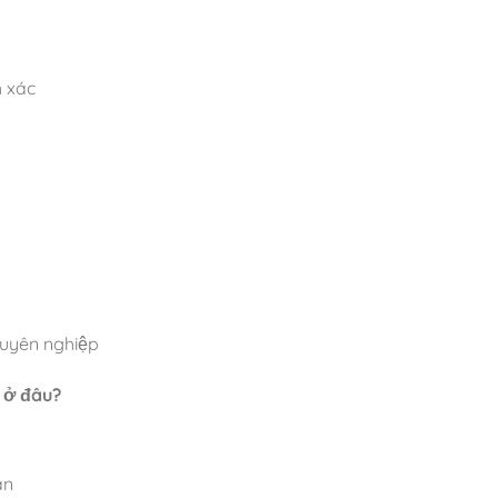
h xác
chuyên nghiệp
 ở đâu?
àn