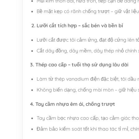
Mũi kìm thon dài, nửa tròn, tiếp cận dễ dàng 
Bề mặt kẹp có rãnh chống trượt – giữ vật liệu
2. Lưỡi cắt tích hợp – sắc bén và bền bỉ
Lưỡi cắt được tôi cảm ứng, đạt độ cứng lên t
Cắt dây đồng, dây mềm, dây thép nhỏ chính 
3. Thép cao cấp – tuổi thọ sử dụng lâu dài
Làm từ thép vanadium điện đặc biệt, tôi dầu 
Không biến dạng, chống mài mòn – giữ hiệu s
4. Tay cầm nhựa êm ái, chống trượt
Tay cầm bọc nhựa cao cấp, tạo cảm giác thoả
Đảm bảo kiểm soát tốt khi thao tác tỉ mỉ, chín