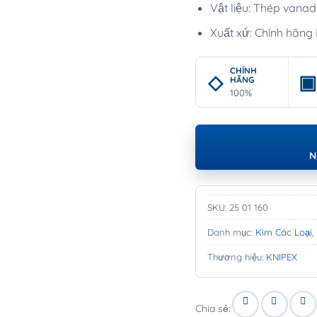
Vật liệu: Thép vanad
Xuất xứ: Chính hãng
CHÍNH
HÃNG
100%
N
SKU:
25 01 160
Danh mục:
Kìm Các Loại
Thương hiệu:
KNIPEX
Chia sẻ: