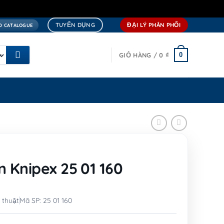
TUYỂN DỤNG
ĐẠI LÝ PHÂN PHỐI
 CATALOGUE
0
GIỎ HÀNG /
0
₫
Ệ
 Knipex 25 01 160
 thuật
Mã SP: 25 01 160