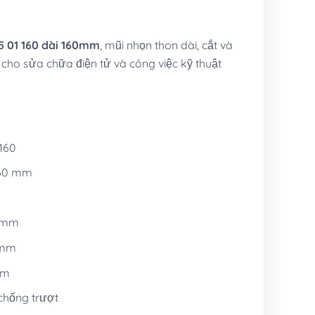
5 01 160 dài 160mm
, mũi nhọn thon dài, cắt và
 cho sửa chữa điện tử và công việc kỹ thuật
160
 160 mm
5 mm
 mm
mm
chống trượt