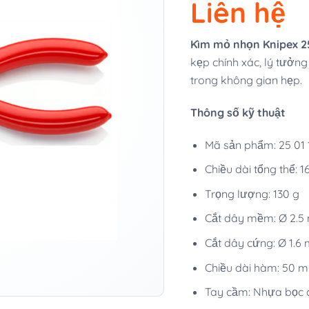
Liên hệ
Kìm mỏ nhọn Knipex 2
kẹp chính xác, lý tưởng
trong không gian hẹp.
Thông số kỹ thuật
Mã sản phẩm: 25 01 
Chiều dài tổng thể:
Trọng lượng: 130 g
Cắt dây mềm: Ø 2.
Cắt dây cứng: Ø 1.6
Chiều dài hàm: 50 
Tay cầm: Nhựa bọc 