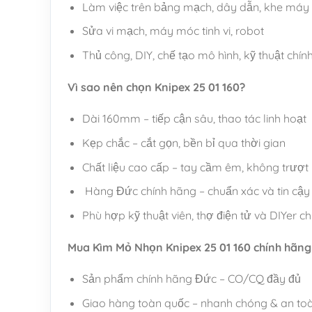
Làm việc trên bảng mạch, dây dẫn, khe máy
Sửa vi mạch, máy móc tinh vi, robot
Thủ công, DIY, chế tạo mô hình, kỹ thuật chín
Vì sao nên chọn Knipex 25 01 160?
Dài 160mm – tiếp cận sâu, thao tác linh hoạt
Kẹp chắc – cắt gọn, bền bỉ qua thời gian
Chất liệu cao cấp – tay cầm êm, không trượt
Hàng Đức chính hãng – chuẩn xác và tin cậy
Phù hợp kỹ thuật viên, thợ điện tử và DIYer 
Mua Kìm Mỏ Nhọn Knipex 25 01 160 chính hãng
Sản phẩm chính hãng Đức – CO/CQ đầy đủ
Giao hàng toàn quốc – nhanh chóng & an to