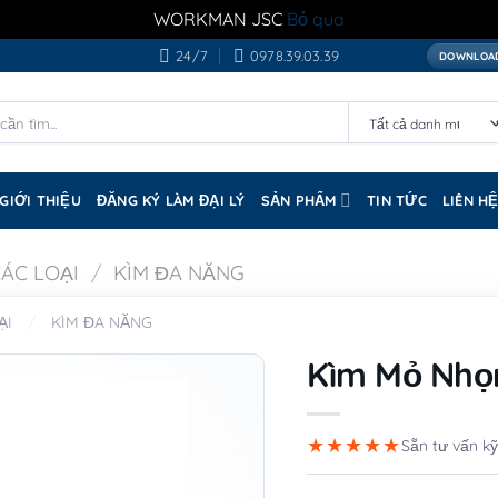
WORKMAN JSC
Bỏ qua
24/7
0978.39.03.39
DOWNLOAD
GIỚI THIỆU
ĐĂNG KÝ LÀM ĐẠI LÝ
SẢN PHẨM
TIN TỨC
LIÊN H
CÁC LOẠI
/
KÌM ĐA NĂNG
ẠI
/
KÌM ĐA NĂNG
Kìm Mỏ Nhọn
★★★★★
Sẵn tư vấn kỹ