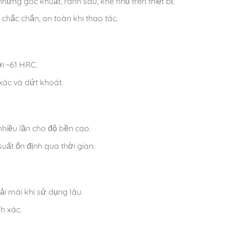
những góc khuất, rãnh sâu, khe nhỏ trên thiết bị.
 chắc chắn, an toàn khi thao tác.
ới ~61 HRC.
xác và dứt khoát.
nhiều lần cho độ bền cao.
uất ổn định qua thời gian.
i mái khi sử dụng lâu.
h xác.