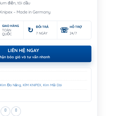
ium điện, tôi dầu
 Knipex – Made in Germany
GIAO HÀNG
ĐỔI TRẢ
HỖ TRỢ
TOÀN
7 NGÀY
24/7
QUỐC
LIÊN HỆ NGAY
hận báo giá và tư vấn nhanh
,
Kìm Đa Năng
,
KÌM KNIPEX
,
Kìm Mũi Dài