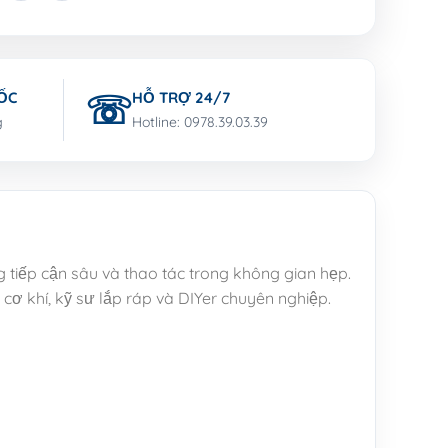
ỐC
HỖ TRỢ 24/7
g
Hotline: 0978.39.03.39
 tiếp cận sâu và thao tác trong không gian hẹp.
 cơ khí, kỹ sư lắp ráp và DIYer chuyên nghiệp.