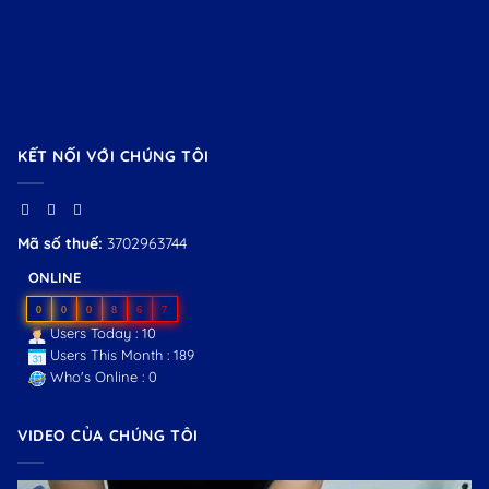
KẾT NỐI VỚI CHÚNG TÔI
Mã số thuế:
3702963744
ONLINE
0
0
0
8
6
7
Users Today : 10
Users This Month : 189
Who's Online : 0
VIDEO CỦA CHÚNG TÔI