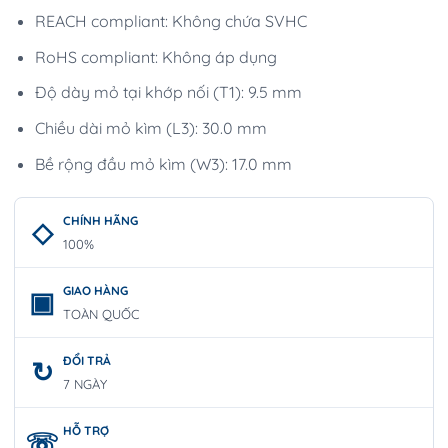
REACH compliant: Không chứa SVHC
RoHS compliant: Không áp dụng
Độ dày mỏ tại khớp nối (T1): 9.5 mm
Chiều dài mỏ kìm (L3): 30.0 mm
Bề rộng đầu mỏ kìm (W3): 17.0 mm
CHÍNH HÃNG
100%
GIAO HÀNG
TOÀN QUỐC
ĐỔI TRẢ
7 NGÀY
HỖ TRỢ