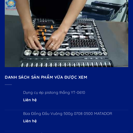
DANH SÁCH SẢN PHẨM VỪA ĐƯỢC XEM
Dụng cụ ép pistong thắng YT-0610
Liên hệ
Búa Đồng Đầu Vuông 500g 0708 0500 MATADOR
Liên hệ