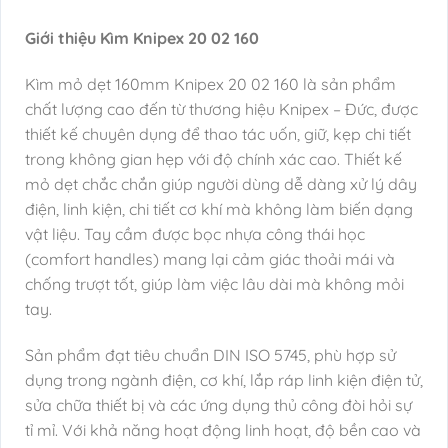
Giới thiệu Kìm Knipex 20 02 160
Kìm mỏ dẹt 160mm Knipex 20 02 160 là sản phẩm
chất lượng cao đến từ thương hiệu Knipex – Đức, được
thiết kế chuyên dụng để thao tác uốn, giữ, kẹp chi tiết
trong không gian hẹp với độ chính xác cao. Thiết kế
mỏ dẹt chắc chắn giúp người dùng dễ dàng xử lý dây
điện, linh kiện, chi tiết cơ khí mà không làm biến dạng
vật liệu. Tay cầm được bọc nhựa công thái học
(comfort handles) mang lại cảm giác thoải mái và
chống trượt tốt, giúp làm việc lâu dài mà không mỏi
tay.
Sản phẩm đạt tiêu chuẩn DIN ISO 5745, phù hợp sử
dụng trong ngành điện, cơ khí, lắp ráp linh kiện điện tử,
sửa chữa thiết bị và các ứng dụng thủ công đòi hỏi sự
tỉ mỉ. Với khả năng hoạt động linh hoạt, độ bền cao và