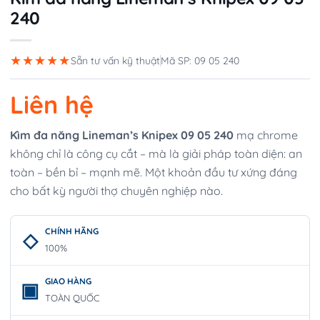
240
★★★★★
Sẵn tư vấn kỹ thuật
Mã SP: 09 05 240
Liên hệ
Kìm đa năng Lineman’s Knipex 09 05 240
mạ chrome
không chỉ là công cụ cắt – mà là giải pháp toàn diện: an
toàn – bền bỉ – mạnh mẽ. Một khoản đầu tư xứng đáng
cho bất kỳ người thợ chuyên nghiệp nào.
CHÍNH HÃNG
100%
GIAO HÀNG
TOÀN QUỐC