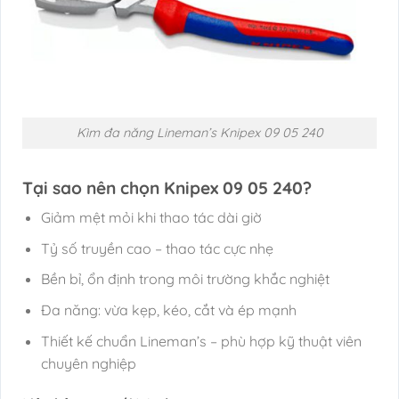
Kìm đa năng Lineman’s Knipex 09 05 240
Tại sao nên chọn Knipex 09 05 240?
Giảm mệt mỏi khi thao tác dài giờ
Tỷ số truyền cao – thao tác cực nhẹ
Bền bỉ, ổn định trong môi trường khắc nghiệt
Đa năng: vừa kẹp, kéo, cắt và ép mạnh
Thiết kế chuẩn Lineman’s – phù hợp kỹ thuật viên
chuyên nghiệp