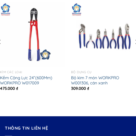
KÌM CÁC LOẠI
BỘ DỤNG CỤ
Kềm Cộng Lực 24”(600Mm)
Bộ kìm 7 món WORKPRO
WORKPRO W017009
W001306, cán xanh
475.000
₫
309.000
₫
THÔNG TIN LIÊN HỆ