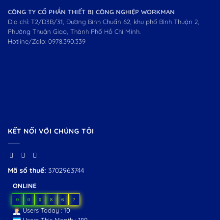
CÔNG TY CỔ PHẦN THIẾT BỊ CÔNG NGHIỆP WORKMAN
Địa chỉ: T2/D3B/31, Đường Bình Chuẩn 62, khu phố Bình Thuận 2,
Phường Thuận Giao, Thành Phố Hồ Chí Minh.
Hotline/Zalo:
0978.390.339
KẾT NỐI VỚI CHÚNG TÔI
Mã số thuế:
3702963744
ONLINE
0
0
0
8
6
7
Users Today : 10