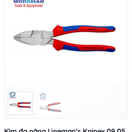
Kìm đa năng Lineman’s Knipex 09 05