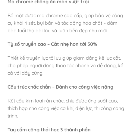
Mạ chrome chống ăn mòn vượt trội
Bề mặt được mạ chrome cao cấp, giúp bảo vệ công
cụ khỏi rỉ sét, bụi bẩn và tác động hóa chất – đảm
bảo tuổi thọ dài lâu và luôn bền đẹp như mới.
Tỷ số truyền cao – Cắt nhẹ hơn tới 50%
Thiết kế truyền lực tối ưu giúp giảm đáng kể lực cắt,
cho phép người dùng thao tác nhanh và dễ dàng, kể
cả với dây cứng.
Cấu trúc chắc chắn – Dành cho công việc nặng
Kết cấu kim loại rắn chắc, chịu được ứng suất cao,
thích hợp cho công việc cơ khí, điện lực, thi công công
trình.
Tay cầm công thái học 3 thành phần