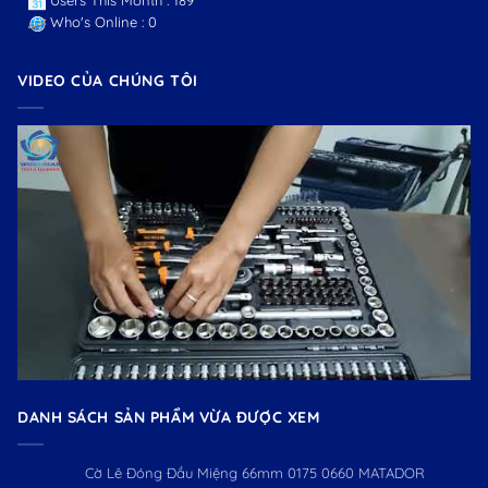
Users This Month : 189
Who's Online : 0
VIDEO CỦA CHÚNG TÔI
DANH SÁCH SẢN PHẨM VỪA ĐƯỢC XEM
Cờ Lê Đóng Đầu Miệng 66mm 0175 0660 MATADOR