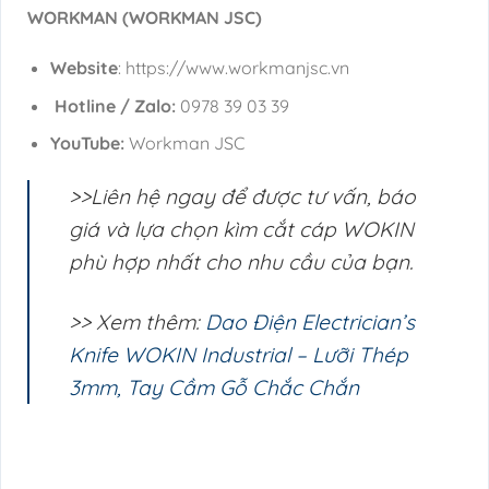
WORKMAN (WORKMAN JSC)
Website
: https://www.workmanjsc.vn
Hotline / Zalo:
0978 39 03 39
YouTube:
Workman JSC
>>Liên hệ ngay để được tư vấn, báo
giá và lựa chọn kìm cắt cáp WOKIN
phù hợp nhất cho nhu cầu của bạn.
>> Xem thêm:
Dao Điện Electrician’s
Knife WOKIN Industrial – Lưỡi Thép
3mm, Tay Cầm Gỗ Chắc Chắn