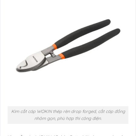
Kìm cắt cáp WOKIN thép rèn drop forged, cắt cáp đồng
nhôm gọn, phù hợp thi công điện.