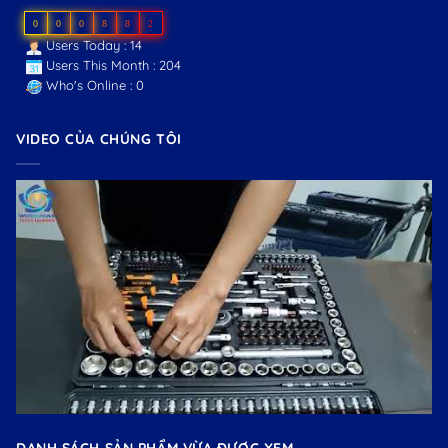
0
0
0
8
8
2
Users Today : 14
Users This Month : 204
Who's Online : 0
VIDEO CỦA CHÚNG TÔI
DANH SÁCH SẢN PHẨM VỪA ĐƯỢC XEM