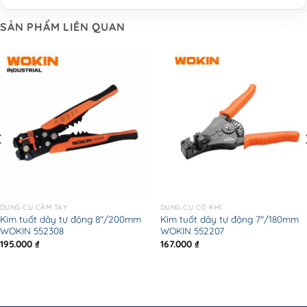
SẢN PHẨM LIÊN QUAN
DỤNG CỤ CẦM TAY
DỤNG CỤ CƠ KHÍ
Kìm tuốt dây tự động 8″/200mm
Kìm tuốt dây tự động 7″/180mm
WOKIN 552308
WOKIN 552207
195.000
₫
167.000
₫