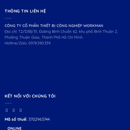
THÔNG TIN LIÊN HỆ
CÔNG TY CỔ PHẦN THIẾT BỊ CÔNG NGHIỆP WORKMAN
Địa chỉ: T2/D3B/31, Đường Bình Chuẩn 62, khu phố Bình Thuận 2,
Phường Thuận Giao, Thành Phố Hồ Chí Minh.
Hotline/Zalo:
0978.390.339
KẾT NỐI VỚI CHÚNG TÔI
Mã số thuế:
3702963744
ONLINE