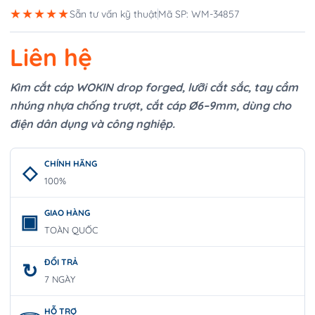
★★★★★
Sẵn tư vấn kỹ thuật
Mã SP: WM-34857
Liên hệ
Kìm cắt cáp WOKIN drop forged, lưỡi cắt sắc, tay cầm
nhúng nhựa chống trượt, cắt cáp Ø6–9mm, dùng cho
điện dân dụng và công nghiệp.
CHÍNH HÃNG
100%
GIAO HÀNG
TOÀN QUỐC
ĐỔI TRẢ
7 NGÀY
HỖ TRỢ