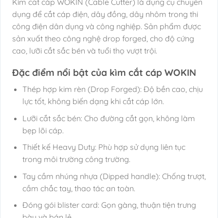
Kìm cắt cáp WOKIN (Cable Cutter) là dụng cụ chuyên
dụng để cắt cáp điện, dây đồng, dây nhôm trong thi
công điện dân dụng và công nghiệp. Sản phẩm được
sản xuất theo công nghệ drop forged, cho độ cứng
cao, lưỡi cắt sắc bén và tuổi thọ vượt trội.
Đặc điểm nổi bật của kìm cắt cáp WOKIN
Thép hợp kim rèn (Drop Forged): Độ bền cao, chịu
lực tốt, không biến dạng khi cắt cáp lớn.
Lưỡi cắt sắc bén: Cho đường cắt gọn, không làm
bẹp lõi cáp.
Thiết kế Heavy Duty: Phù hợp sử dụng liên tục
trong môi trường công trường.
Tay cầm nhúng nhựa (Dipped handle): Chống trượt,
cầm chắc tay, thao tác an toàn.
Đóng gói blister card: Gọn gàng, thuận tiện trưng
bày và bán lẻ.