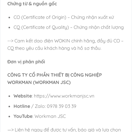
Chứng từ & nguồn gốc
CO (Certificate of Origin) – Chứng nhận xuất xứ
CQ (Certificate of Quality) – Chứng nhận chất lượng
--> Cam kết dao điện WOKIN chính hãng, đầy đủ CO –
CQ theo yêu cầu khách hàng và hồ sơ thầu.
Đơn vị phân phối
CÔNG TY CỔ PHẦN THIẾT BỊ CÔNG NGHIỆP
WORKMAN (WORKMAN JSC)
Website
: https://www.workmanjsc.vn
Hotline
/ Zalo: 0978 39 03 39
YouTube
: Workman JSC
—> Liên hệ ngay để được tư vấn, báo giá và lựa chọn