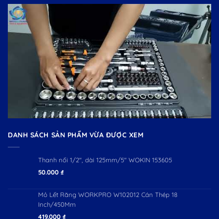
DANH SÁCH SẢN PHẨM VỪA ĐƯỢC XEM
Thanh nối 1/2", dài 125mm/5" WOKIN 153605
50.000
₫
Mỏ Lết Răng WORKPRO W102012 Cán Thép 18
Inch/450Mm
419.000
₫