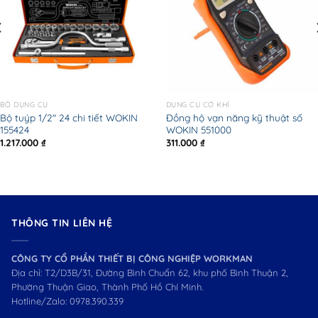
BỘ DỤNG CỤ
DỤNG CỤ CƠ KHÍ
Bộ tuýp 1/2″ 24 chi tiết WOKIN
Đồng hộ vạn năng kỹ thuật số
155424
WOKIN 551000
1.217.000
₫
311.000
₫
THÔNG TIN LIÊN HỆ
CÔNG TY CỔ PHẦN THIẾT BỊ CÔNG NGHIỆP WORKMAN
Địa chỉ: T2/D3B/31, Đường Bình Chuẩn 62, khu phố Bình Thuận 2,
Phường Thuận Giao, Thành Phố Hồ Chí Minh.
Hotline/Zalo:
0978.390.339