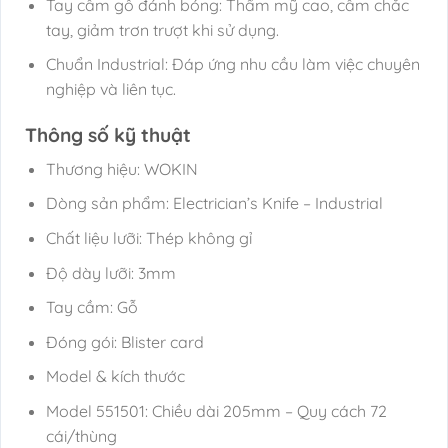
Tay cầm gỗ đánh bóng: Thẩm mỹ cao, cầm chắc
tay, giảm trơn trượt khi sử dụng.
Chuẩn Industrial: Đáp ứng nhu cầu làm việc chuyên
nghiệp và liên tục.
Thông số kỹ thuật
Thương hiệu: WOKIN
Dòng sản phẩm: Electrician’s Knife – Industrial
Chất liệu lưỡi: Thép không gỉ
Độ dày lưỡi: 3mm
Tay cầm: Gỗ
Đóng gói: Blister card
Model & kích thước
Model 551501: Chiều dài 205mm – Quy cách 72
cái/thùng