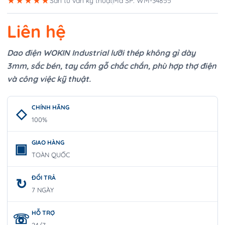
★★★★★
Sẵn tư vấn kỹ thuật
Mã SP: WM-34855
Liên hệ
Dao điện WOKIN Industrial lưỡi thép không gỉ dày
3mm, sắc bén, tay cầm gỗ chắc chắn, phù hợp thợ điện
và công việc kỹ thuật.
CHÍNH HÃNG
100%
GIAO HÀNG
TOÀN QUỐC
ĐỔI TRẢ
7 NGÀY
HỖ TRỢ