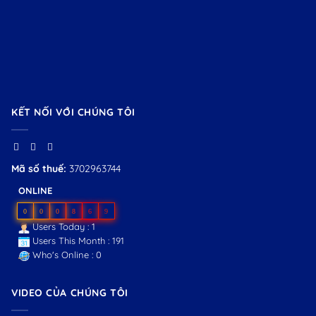
KẾT NỐI VỚI CHÚNG TÔI
Mã số thuế:
3702963744
ONLINE
0
0
0
8
6
9
Users Today : 1
Users This Month : 191
Who's Online : 0
VIDEO CỦA CHÚNG TÔI