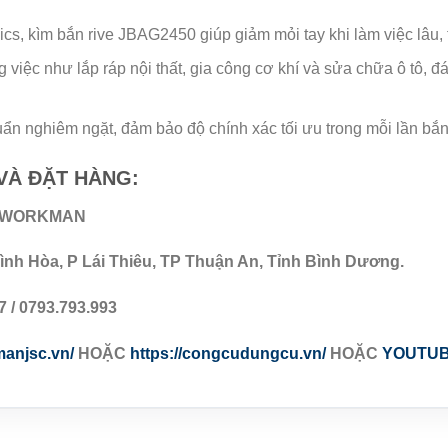
ics, kìm bắn rive JBAG2450 giúp giảm mỏi tay khi làm việc lâu,
g việc như lắp ráp nội thất, gia công cơ khí và sửa chữa ô tô,
uẩn nghiêm ngặt, đảm bảo độ chính xác tối ưu trong mỗi lần bắn 
 VÀ ĐẶT HÀNG:
P WORKMAN
ình Hòa, P Lái Thiêu, TP Thuận An, Tỉnh Bình Dương.
7 / 0793.793.993
manjsc.vn/
HOẶC
https://congcudungcu.vn/
HOẶC
YOUTU