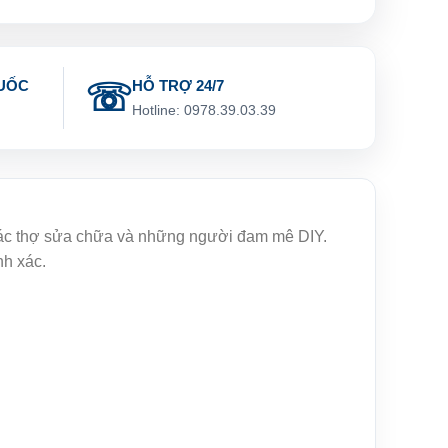
UỐC
HỖ TRỢ 24/7
g
Hotline: 0978.39.03.39
 các thợ sửa chữa và những người đam mê DIY.
nh xác.