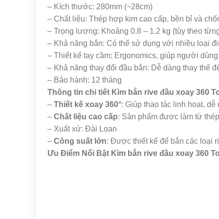
– Kích thước: 280mm (~28cm)
– Chất liệu: Thép hợp kim cao cấp, bền bỉ và chố
– Trọng lượng: Khoảng 0.8 – 1.2 kg (tùy theo từn
– Khả năng bắn: Có thể sử dụng với nhiều loại đi
– Thiết kế tay cầm: Ergonomics, giúp người dùng 
– Khả năng thay đổi đầu bắn: Dễ dàng thay thế để
– Bảo hành: 12 tháng
Thông tin chi tiết Kìm bắn rive đầu xoay 360 
–
Thiết kế xoay 360°
: Giúp thao tác linh hoạt, d
–
Chất liệu cao cấp
: Sản phẩm được làm từ thép 
– Xuất xứ: Đài Loan
–
Công suất lớn
: Được thiết kế để bắn các loại 
Ưu Điểm Nổi Bật Kìm bắn rive đầu xoay 360 