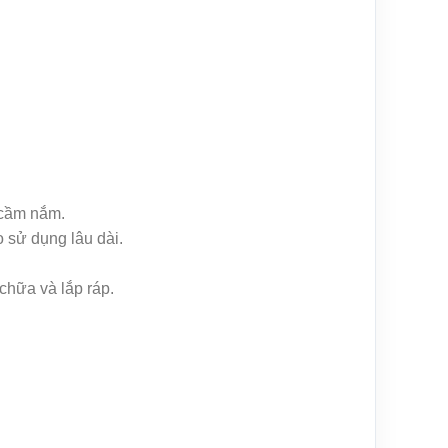
ộ cầm nắm.
 sử dụng lâu dài.
chữa và lắp ráp.