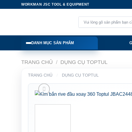
Skip
WORKMAN JSC TOOL & EQUIPMENT
to
content
Tìm
kiếm:
DANH MỤC SẢN PHẨM
G
TRANG CHỦ
/
DỤNG CỤ TOPTUL
TRANG CHỦ
/
DỤNG CỤ TOPTUL