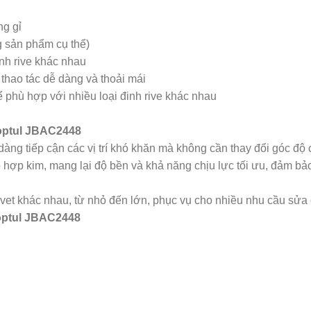
ng gỉ
g sản phẩm cụ thể)
nh rive khác nhau
thao tác dễ dàng và thoải mái
 phù hợp với nhiều loại đinh rive khác nhau
Toptul JBAC2448
ễ dàng tiếp cận các vị trí khó khăn mà không cần thay đổi góc đ
hợp kim, mang lại độ bền và khả năng chịu lực tối ưu, đảm bảo
rivet khác nhau, từ nhỏ đến lớn, phục vụ cho nhiều nhu cầu sửa 
Toptul JBAC2448