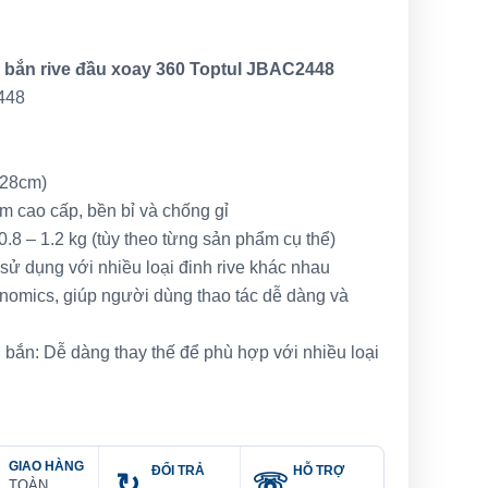
 bắn rive đầu xoay 360 Toptul JBAC2448
448
~28cm)
im cao cấp, bền bỉ và chống gỉ
.8 – 1.2 kg (tùy theo từng sản phẩm cụ thể)
sử dụng với nhiều loại đinh rive khác nhau
onomics, giúp người dùng thao tác dễ dàng và
 bắn: Dễ dàng thay thế để phù hợp với nhiều loại
GIAO HÀNG
ĐỔI TRẢ
HỖ TRỢ
TOÀN