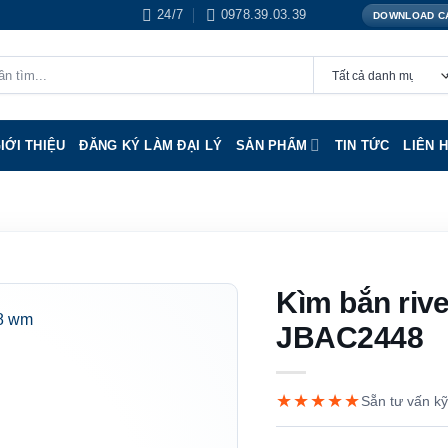
24/7
0978.39.03.39
DOWNLOAD C
IỚI THIỆU
ĐĂNG KÝ LÀM ĐẠI LÝ
SẢN PHẨM
TIN TỨC
LIÊN 
Kìm bắn rive
JBAC2448
★★★★★
Sẵn tư vấn kỹ