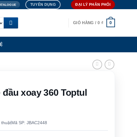
TUYỂN DỤNG
ĐẠI LÝ PHÂN PHỐI
ATALOGUE
0
GIỎ HÀNG /
0
₫
HỆ
 đầu xoay 360 Toptul
 thuật
Mã SP: JBAC2448