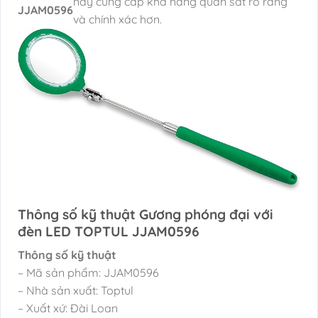
này cung cấp khả năng quan sát rõ ràng
JJAM0596
và chính xác hơn.
Thông số kỹ thuật Gương phóng đại với
đèn LED TOPTUL JJAM0596
Thông số kỹ thuật
– Mã sản phẩm: JJAM0596
– Nhà sản xuất: Toptul
– Xuất xứ: Đài Loan