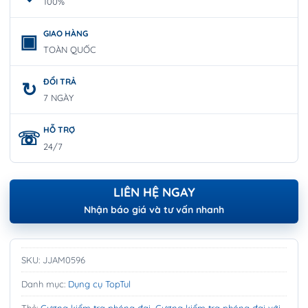
100%
GIAO HÀNG
TOÀN QUỐC
ĐỔI TRẢ
7 NGÀY
HỖ TRỢ
24/7
LIÊN HỆ NGAY
Nhận báo giá và tư vấn nhanh
SKU:
JJAM0596
Danh mục:
Dụng cụ TopTul