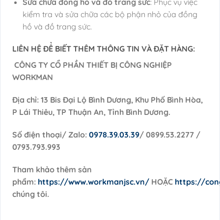
Sửa chữa đồng hồ và đồ trang sức
: Phục vụ việc
kiểm tra và sửa chữa các bộ phận nhỏ của đồng
hồ và đồ trang sức.
LIÊN HỆ ĐỂ BIẾT THÊM THÔNG TIN VÀ ĐẶT HÀNG:
CÔNG TY CỔ PHẦN THIẾT BỊ CÔNG NGHIỆP
WORKMAN
Địa chỉ: 13 Bis Đại Lộ Bình Dương, Khu Phố Bình Hòa,
P Lái Thiêu, TP Thuận An, Tỉnh Bình Dương.
Số điện thoại/ Zalo:
0978.39.03.39
/ 0899.53.2277 /
0793.793.993
Tham khảo thêm sản
phẩm:
https://www.workmanjsc.vn/
HOẶC
https://co
chúng tôi.