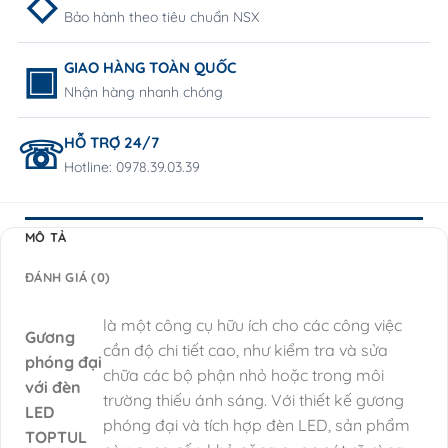
Bảo hành theo tiêu chuẩn NSX
GIAO HÀNG TOÀN QUỐC
Nhận hàng nhanh chóng
HỖ TRỢ 24/7
Hotline: 0978.39.03.39
MÔ TẢ
ĐÁNH GIÁ (0)
là một công cụ hữu ích cho các công việc
Gương
cần độ chi tiết cao, như kiểm tra và sửa
phóng đại
chữa các bộ phận nhỏ hoặc trong môi
với đèn
trường thiếu ánh sáng. Với thiết kế gương
LED
phóng đại và tích hợp đèn LED, sản phẩm
TOPTUL