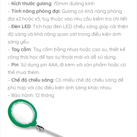
–
Kích thước gương
: 70mm đường kính
–
Tính năng phóng đại
: Gương có khả năng phóng
đại x2 hoặc x5, tùy thuộc vào nhu cầu kiểm tra chi tiết.
–
Đèn LED
: Tích hợp đèn LED chiếu sáng giúp cải thiện
độ sáng và khả năng quan sát trong điều kiện ánh
sáng yếu.
–
Tay cầm
: Tay cầm bằng nhựa hoặc cao su, thiết kế
công thái học để tạo sự thoải mái và dễ sử dụng.
–
Pin
: Sử dụng pin AAA, đi kèm với sản phẩm hoặc có
thể mua thêm.
–
Chế độ chiếu sáng
: Có nhiều chế độ chiếu sáng để
phù hợp với các điều kiện ánh sáng khác nhau.
– Bảo hành: 12 tháng