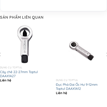
SẢN PHẨM LIÊN QUAN
DỤNG CỤ TOPTUL
Cây chẻ 22-27mm Toptul
DAAX1A27
Liên hệ
DỤNG CỤ TOPTUL
Đục Phá Đai Ốc Hư 9-12mm
Toptul DAAX1A12
Liên hệ