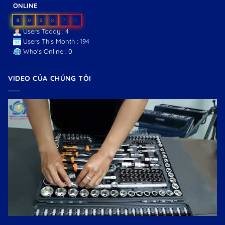
ONLINE
0
0
0
8
7
2
Users Today : 4
Users This Month : 194
Who's Online : 0
VIDEO CỦA CHÚNG TÔI