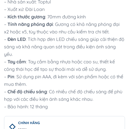
– Nhà sản xuất: Toptul
– Xuất xứ: Đài Loan
–
Kích thước gương
: 70mm đường kính
–
Tính năng phóng đại
: Gương có khả năng phóng đại
x2 hoặc x5, tùy thuộc vào nhu cầu kiểm tra chi tiết.
–
Đèn LED
: Tích hợp đèn LED chiếu sáng giúp cải thiện độ
sáng và khả năng quan sát trong điều kiện ánh sáng
yếu.
–
Tay cầm
: Tay cầm bằng nhựa hoặc cao su, thiết kế
công thái học để tạo sự thoải mái và dễ sử dụng.
–
Pin
: Sử dụng pin AAA, đi kèm với sản phẩm hoặc có thể
mua thêm.
–
Chế độ chiếu sáng
: Có nhiều chế độ chiếu sáng để phù
hợp với các điều kiện ánh sáng khác nhau.
– Bảo hành: 12 tháng
CHÍNH HÃNG