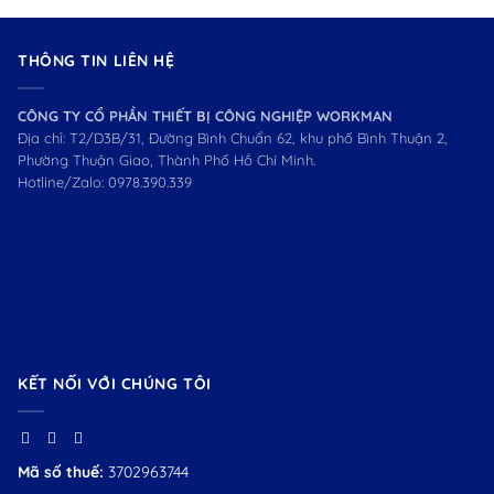
THÔNG TIN LIÊN HỆ
CÔNG TY CỔ PHẦN THIẾT BỊ CÔNG NGHIỆP WORKMAN
Địa chỉ: T2/D3B/31, Đường Bình Chuẩn 62, khu phố Bình Thuận 2,
Phường Thuận Giao, Thành Phố Hồ Chí Minh.
Hotline/Zalo:
0978.390.339
KẾT NỐI VỚI CHÚNG TÔI
Mã số thuế:
3702963744