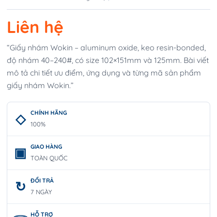
Liên hệ
“Giấy nhám Wokin – aluminum oxide, keo resin-bonded,
độ nhám 40–240#, có size 102×151mm và 125mm. Bài viết
mô tả chi tiết ưu điểm, ứng dụng và từng mã sản phẩm
giấy nhám Wokin.”
CHÍNH HÃNG
100%
GIAO HÀNG
TOÀN QUỐC
ĐỔI TRẢ
7 NGÀY
HỖ TRỢ