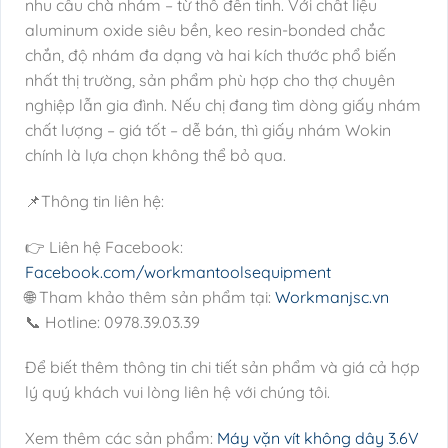
nhu cầu chà nhám – từ thô đến tinh. Với chất liệu
aluminum oxide siêu bền, keo resin-bonded chắc
chắn, độ nhám đa dạng và hai kích thước phổ biến
nhất thị trường, sản phẩm phù hợp cho thợ chuyên
nghiệp lẫn gia đình. Nếu chị đang tìm dòng giấy nhám
chất lượng – giá tốt – dễ bán, thì giấy nhám Wokin
chính là lựa chọn không thể bỏ qua.
📌Thông tin liên hệ:
👉 Liên hệ Facebook:
Facebook.com/workmantoolsequipment
🌐 Tham khảo thêm sản phẩm tại:
Workmanjsc.vn
📞 Hotline: 0978.39.03.39
Để biết thêm thông tin chi tiết sản phẩm và giá cả hợp
lý quý khách vui lòng liên hệ với chúng tôi.
Xem thêm các sản phẩm:
Máy vặn vít không dây 3.6V