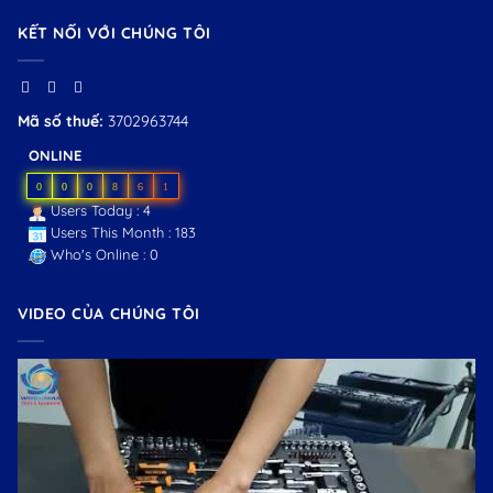
KẾT NỐI VỚI CHÚNG TÔI
Mã số thuế:
3702963744
ONLINE
0
0
0
8
6
1
Users Today : 4
Users This Month : 183
Who's Online : 0
VIDEO CỦA CHÚNG TÔI