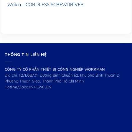
Wokin – CORDLESS SCREWDRIVER
THÔNG TIN LIÊN HỆ
CÔNG TY CỔ PHẦN THIẾT BỊ CÔNG NGHIỆP WORKMAN
Địa chỉ: T2/D3B/31, Đường Bình Chuẩn 62, khu phố Bình Thuận 2,
Phường Thuận Giao, Thành Phố Hồ Chí Minh.
Hotline/Zalo:
0978.390.339