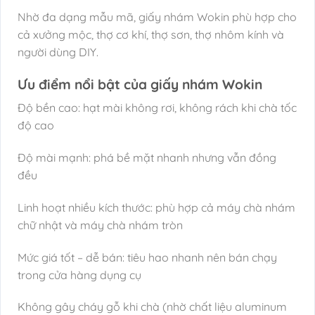
Nhờ đa dạng mẫu mã, giấy nhám Wokin phù hợp cho
cả xưởng mộc, thợ cơ khí, thợ sơn, thợ nhôm kính và
người dùng DIY.
Ưu điểm nổi bật của giấy nhám Wokin
Độ bền cao: hạt mài không rơi, không rách khi chà tốc
độ cao
Độ mài mạnh: phá bề mặt nhanh nhưng vẫn đồng
đều
Linh hoạt nhiều kích thước: phù hợp cả máy chà nhám
chữ nhật và máy chà nhám tròn
Mức giá tốt – dễ bán: tiêu hao nhanh nên bán chạy
trong cửa hàng dụng cụ
Không gây cháy gỗ khi chà (nhờ chất liệu aluminum