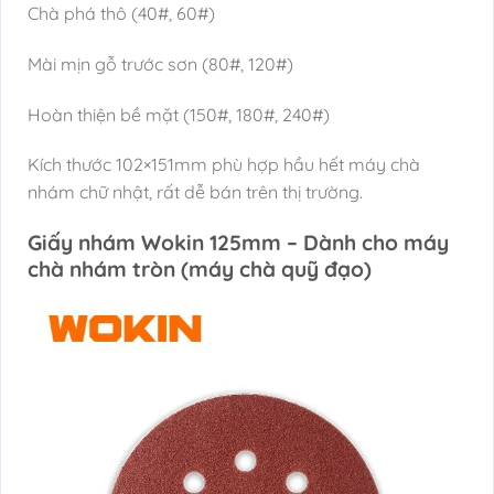
Chà phá thô (40#, 60#)
Mài mịn gỗ trước sơn (80#, 120#)
Hoàn thiện bề mặt (150#, 180#, 240#)
Kích thước 102×151mm phù hợp hầu hết máy chà
nhám chữ nhật, rất dễ bán trên thị trường.
Giấy nhám Wokin 125mm – Dành cho máy
chà nhám tròn (máy chà quỹ đạo)