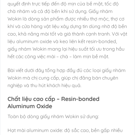
quyết định trực tiếp đến độ mịn của bề mặt, tốc độ
chà nhám và cả độ bền khi sử dụng. Giấy nhám
Wokin là dòng sản phẩm được nhiều thợ mộc, thợ cơ
khí và cửa hàng vật liệu xây dựng tin dùng nhờ độ bền
cao, khả năng mài tốt và giá thành cạnh tranh. Với vật
liệu aluminum oxide và keo liên kết resin-bonded,
giấy nhám Wokin mang lại hiệu suất tối ưu trong hầu
hết các công việc mài – chà – làm mịn bề mặt.
Bài viết dưới đây tổng hợp đầy đủ các loại giấy nhám
Wokin mà chị cung cấp, giúp chị đăng bán chuyên
nghiệp và thu hút khách hiệu quả.
Chất liệu cao cấp – Resin-bonded
Aluminum Oxide
Toàn bộ dòng giấy nhám Wokin sử dụng:
Hạt mài aluminum oxide: độ sắc cao, bền gấp nhiều