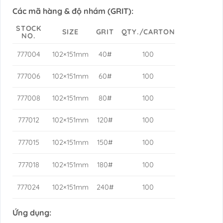
Các mã hàng & độ nhám (GRIT):
STOCK
SIZE
GRIT
QTY./CARTON
NO.
777004
102×151mm
40#
100
777006
102×151mm
60#
100
777008
102×151mm
80#
100
777012
102×151mm
120#
100
777015
102×151mm
150#
100
777018
102×151mm
180#
100
777024
102×151mm
240#
100
Ứng dụng: