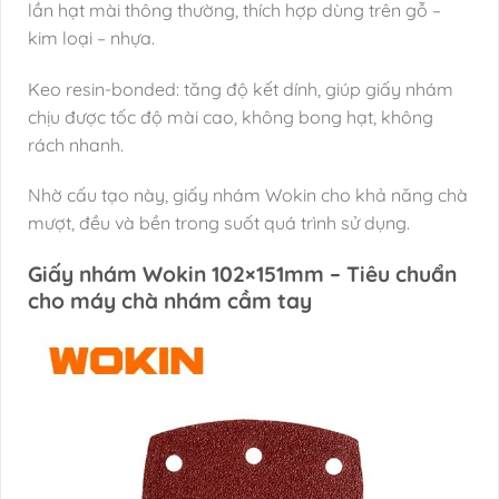
lần hạt mài thông thường, thích hợp dùng trên gỗ –
kim loại – nhựa.
Keo resin-bonded: tăng độ kết dính, giúp giấy nhám
chịu được tốc độ mài cao, không bong hạt, không
rách nhanh.
Nhờ cấu tạo này, giấy nhám Wokin cho khả năng chà
mượt, đều và bền trong suốt quá trình sử dụng.
Giấy nhám Wokin 102×151mm – Tiêu chuẩn
cho máy chà nhám cầm tay