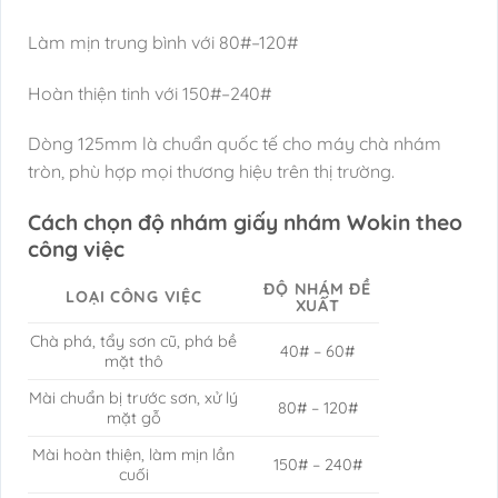
Làm mịn trung bình với 80#–120#
Hoàn thiện tinh với 150#–240#
Dòng 125mm là chuẩn quốc tế cho máy chà nhám
tròn, phù hợp mọi thương hiệu trên thị trường.
Cách chọn độ nhám giấy nhám Wokin theo
công việc
ĐỘ NHÁM ĐỀ
LOẠI CÔNG VIỆC
XUẤT
Chà phá, tẩy sơn cũ, phá bề
40# – 60#
mặt thô
Mài chuẩn bị trước sơn, xử lý
80# – 120#
mặt gỗ
Mài hoàn thiện, làm mịn lần
150# – 240#
cuối