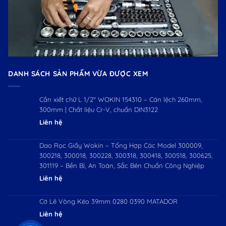
DANH SÁCH SẢN PHẨM VỪA ĐƯỢC XEM
Cần xiết chữ L 1/2″ WOKIN 154310 – Cán lệch 260mm,
300mm | Chất liệu Cr-V, chuẩn DIN3122
Liên hệ
Dao Rọc Giấy Wokin – Tổng Hợp Các Model 300009,
300218, 300018, 300228, 300318, 300418, 300518, 300625,
301119 – Bền Bỉ, An Toàn, Sắc Bén Chuẩn Công Nghiệp
Liên hệ
Cờ Lê Vòng Kéo 39mm 0280 0390 MATADOR
Liên hệ