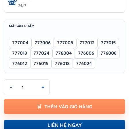
24/7
MÃ SẢN PHẨM
777004
777006
777008
777012
777015
777018
777024
776004
776006
776008
776012
776015
776018
776024
Giấy nhám Wokin - SANDING số lượng
THÊM VÀO GIỎ HÀNG
LIÊN HỆ NGAY