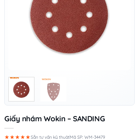
Giấy nhám Wokin – SANDING
★★★★★
Sẵn tư vấn kỹ thuật
Mã SP: WM-34479