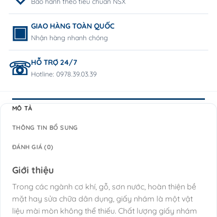
Bảo hành theo tiêu chuẩn NSX
GIAO HÀNG TOÀN QUỐC
Nhận hàng nhanh chóng
HỖ TRỢ 24/7
Hotline: 0978.39.03.39
MÔ TẢ
THÔNG TIN BỔ SUNG
ĐÁNH GIÁ (0)
Giới thiệu
Trong các ngành cơ khí, gỗ, sơn nước, hoàn thiện bề
mặt hay sửa chữa dân dụng, giấy nhám là một vật
liệu mài mòn không thể thiếu. Chất lượng giấy nhám