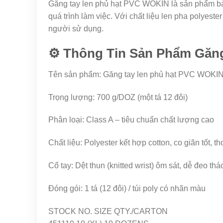
Găng tay len phủ hạt PVC WOKIN là sản phẩm bảo 
quá trình làm việc. Với chất liệu len pha polyes
người sử dụng.
⚙️ Thông Tin Sản Phẩm Găn
Tên sản phẩm: Găng tay len phủ hạt PVC WOKI
Trọng lượng: 700 g/DOZ (một tá 12 đôi)
Phân loại: Class A – tiêu chuẩn chất lượng cao
Chất liệu: Polyester kết hợp cotton, co giãn tốt, t
Cổ tay: Dệt thun (knitted wrist) ôm sát, dễ đeo thá
Đóng gói: 1 tá (12 đôi) / túi poly có nhãn màu
STOCK NO. SIZE QTY./CARTON