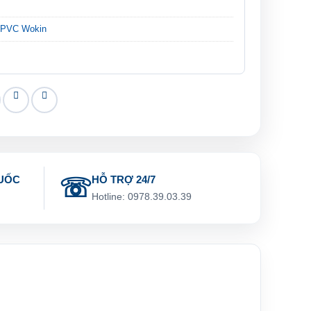
t PVC Wokin
UỐC
HỖ TRỢ 24/7
g
Hotline: 0978.39.03.39