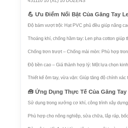
451110 10 (XL) 10 DOZENS
💪 Ưu Điểm Nổi Bật Của Găng Tay 
Độ bám vượt trội: Hạt PVC phủ đều giúp nâng cao 
Thoáng khí, chống hầm tay: Len pha cotton giúp t
Chống trơn trượt – Chống mài mòn: Phù hợp tron
Độ bền cao – Giá thành hợp lý: Một lựa chọn kinh
Thiết kế ôm tay, vừa vặn: Giúp tăng độ chính xác t
🧰 Ứng Dụng Thực Tế Của Găng Tay
Sử dụng trong xưởng cơ khí, công trình xây dựng
Phù hợp cho nông nghiệp, sửa chữa, lắp ráp, bố