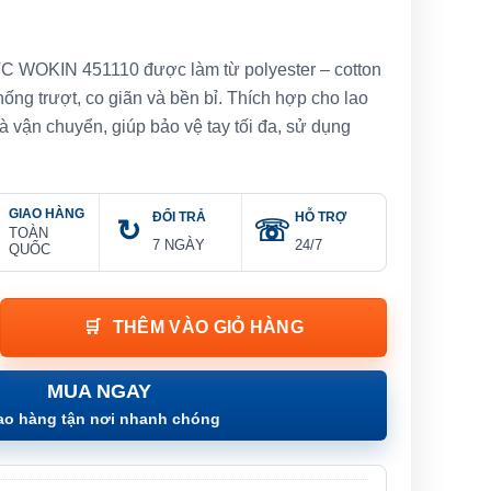
VC WOKIN 451110 được làm từ polyester – cotton
ống trượt, co giãn và bền bỉ. Thích hợp cho lao
à vận chuyển, giúp bảo vệ tay tối đa, sử dụng
GIAO HÀNG
ĐỔI TRẢ
HỖ TRỢ
TOÀN
7 NGÀY
24/7
QUỐC
VC Wokin - KNITTED & PVC DOTS GLOVES số lượng
THÊM VÀO GIỎ HÀNG
MUA NGAY
ao hàng tận nơi nhanh chóng