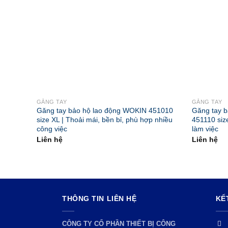
GĂNG TAY
GĂNG TAY
Găng tay bảo hộ lao động WOKIN 451010
Găng tay 
size XL | Thoải mái, bền bỉ, phù hợp nhiều
451110 size
công việc
làm việc
Liên hệ
Liên hệ
THÔNG TIN LIÊN HỆ
KẾ
CÔNG TY CỔ PHẦN THIẾT BỊ CÔNG