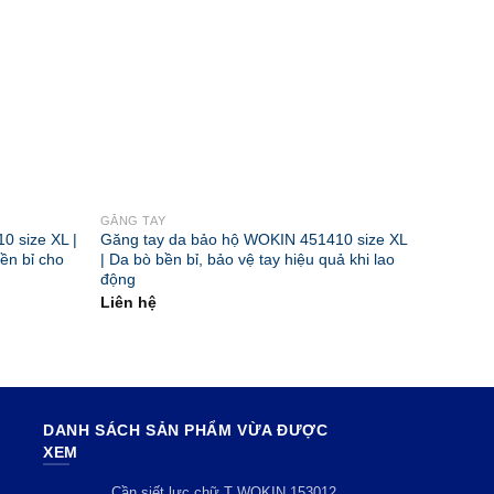
GĂNG TAY
0 size XL |
Găng tay da bảo hộ WOKIN 451410 size XL
ền bỉ cho
| Da bò bền bỉ, bảo vệ tay hiệu quả khi lao
động
Liên hệ
DANH SÁCH SẢN PHẨM VỪA ĐƯỢC
XEM
Cần siết lực chữ T WOKIN 153012