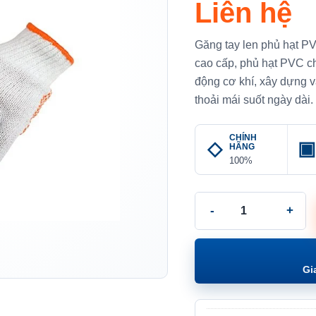
Liên hệ
Găng tay len phủ hạt P
cao cấp, phủ hạt PVC ch
động cơ khí, xây dựng v
thoải mái suốt ngày dài.
CHÍNH
HÃNG
100%
Găng tay len phủ hạt P
Gi