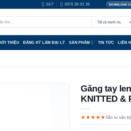
24/7
0978.39.03.39
DOWNLOAD C
IỚI THIỆU
ĐĂNG KÝ LÀM ĐẠI LÝ
SẢN PHẨM
TIN TỨC
LIÊN 
Găng tay le
KNITTED &
★★★★★
Sẵn tư vấn kỹ