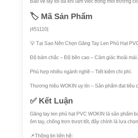
Bảo vệ tay tối đa khi làm việc trong môi trường có
🏷️ Mã Sản Phẩm
|451110|
💡 Tại Sao Nên Chọn Găng Tay Len Phủ Hạt P
Độ bám chắc – Độ bền cao – Cảm giác thoải mái.
Phù hợp nhiều ngành nghề – Tiết kiệm chi phí.
Thương hiệu WOKIN uy tín – Sản phẩm đạt tiêu c
✅ Kết Luận
Găng tay len phủ hạt PVC WOKIN là sản phẩm bảo 
ôm tay, chống trơn trượt tốt, đây chính là lựa ch
📌Thông tin liên hệ: