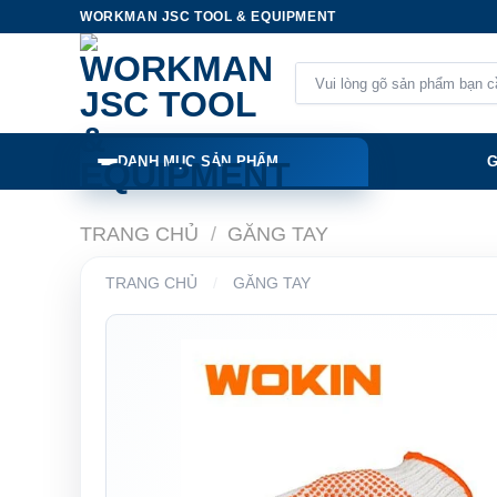
Skip
WORKMAN JSC TOOL & EQUIPMENT
to
content
Tìm
kiếm:
DANH MỤC SẢN PHẨM
G
TRANG CHỦ
/
GĂNG TAY
TRANG CHỦ
/
GĂNG TAY