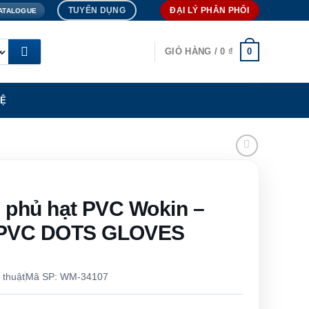
TUYỂN DỤNG
ĐẠI LÝ PHÂN PHỐI
ATALOGUE
0
GIỎ HÀNG /
0
₫
HỆ
n phủ hạt PVC Wokin –
 PVC DOTS GLOVES
 thuật
Mã SP: WM-34107