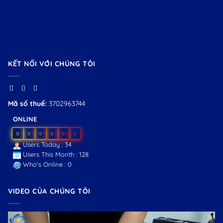
KẾT NỐI VỚI CHÚNG TÔI
Mã số thuế:
3702963744
ONLINE
0
0
0
8
0
6
Users Today : 34
Users This Month : 128
Who's Online : 0
VIDEO CỦA CHÚNG TÔI