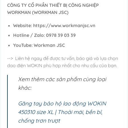
CÔNG TY CỔ PHẦN THIẾT BỊ CÔNG NGHIỆP
WORKMAN (WORKMAN JSC)
Website: https://www.workmanjsc.vn
Hotline / Zalo: 0978 39 03 39
YouTube: Workman JSC
--> Liên hệ ngay để được tư vấn, báo giá và lựa chọn
dao điện WOKIN phù hợp nhất cho nhu cầu của bạn.
Xem thêm các sản phẩm cùng loại
khác:
Găng tay bảo hộ lao động WOKIN
450310 size XL | Thoải mái, bền bỉ,
chống trơn trượt