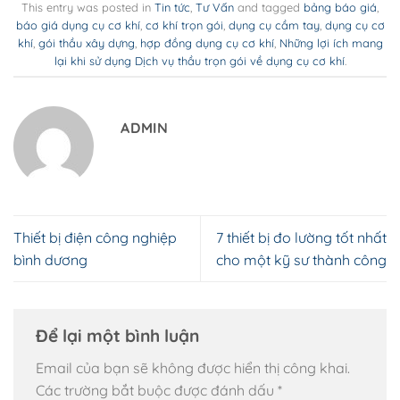
This entry was posted in
Tin tức
,
Tư Vấn
and tagged
bảng báo giá
,
báo giá dụng cụ cơ khí
,
cơ khí trọn gói
,
dụng cụ cầm tay
,
dụng cụ cơ
khí
,
gói thầu xây dựng
,
hợp đồng dụng cụ cơ khí
,
Những lợi ích mang
lại khi sử dụng Dịch vụ thầu trọn gói về dụng cụ cơ khí
.
ADMIN
Thiết bị điện công nghiệp
7 thiết bị đo lường tốt nhất
bình dương
cho một kỹ sư thành công
Để lại một bình luận
Email của bạn sẽ không được hiển thị công khai.
Các trường bắt buộc được đánh dấu
*