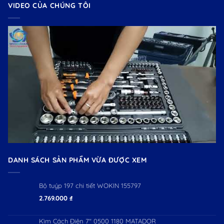
VIDEO CỦA CHÚNG TÔI
DANH SÁCH SẢN PHẨM VỪA ĐƯỢC XEM
Bộ tuýp 197 chi tiết WOKIN 155797
2.769.000
₫
Kìm Cách Điện 7" 0500 1180 MATADOR