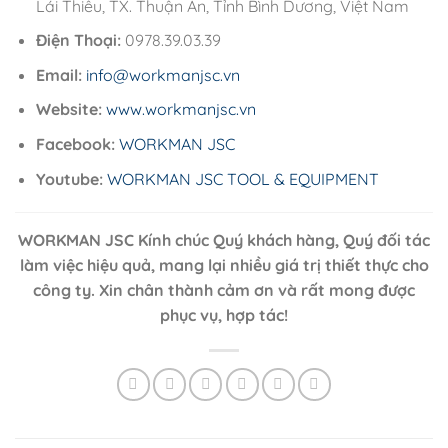
Lái Thiêu, TX. Thuận An, Tỉnh Bình Dương, Việt Nam
Điện Thoại:
0978.39.03.39
Email:
info@workmanjsc.vn
Website:
www.workmanjsc.vn
Facebook:
WORKMAN JSC
Youtube:
WORKMAN JSC TOOL & EQUIPMENT
WORKMAN JSC
Kính chúc Quý khách hàng, Quý đối tác
làm việc hiệu quả, mang lại nhiều giá trị thiết thực cho
công ty. Xin chân thành cảm ơn và rất mong được
phục vụ, hợp tác!