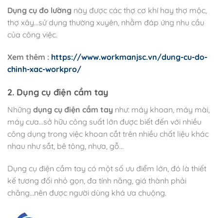
Dụng cụ đo lường
này được các thợ cơ khí hay thợ mộc,
thợ xây…sử dụng thường xuyên, nhằm đáp ứng nhu cầu
của công việc.
Xem thêm :
https://www.workmanjsc.vn/dung-cu-do-
chinh-xac-workpro/
2. Dụng cụ điện cầm tay
Những
dụng cụ điện cầm tay
như: máy khoan, máy mài,
máy cưa…sở hữu công suất lớn được biết đến với nhiều
công dụng trong việc khoan cắt trên nhiều chất liệu khác
nhau như sắt, bê tông, nhựa, gỗ…
Dụng cụ điện cầm tay có một số ưu điểm lớn, đó là thiết
kế tương đối nhỏ gọn, đa tính năng, giá thành phải
chăng…nên được người dùng khá ưa chuộng.