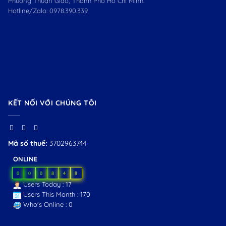
Phường Thuận Giao, Thành Phố Hồ Chí Minh.
Hotline/Zalo:
0978.390.339
KẾT NỐI VỚI CHÚNG TÔI
Mã số thuế:
3702963744
ONLINE
0
0
0
8
4
8
Users Today : 17
Users This Month : 170
Who's Online : 0