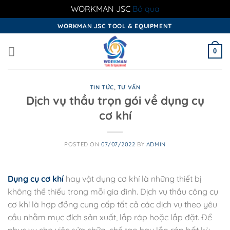
WORKMAN JSC
Bỏ qua
Skip
WORKMAN JSC TOOL & EQUIPMENT
to
content
0
TIN TỨC
,
TƯ VẤN
Dịch vụ thầu trọn gói về dụng cụ
cơ khí
POSTED ON
07/07/2022
BY
ADMIN
Dụng cụ cơ khí
hay vật dụng cơ khí là những thiết bị
không thể thiếu trong mỗi gia đình. Dịch vụ thầu công cụ
cơ khí là hợp đồng cung cấp tất cả các dịch vụ theo yêu
cầu nhằm mục đích sản xuất, lắp ráp hoặc lắp đặt. Để
phục vụ cho việc sửa chữa, chế tạo hay lắp ráp bất kỳ