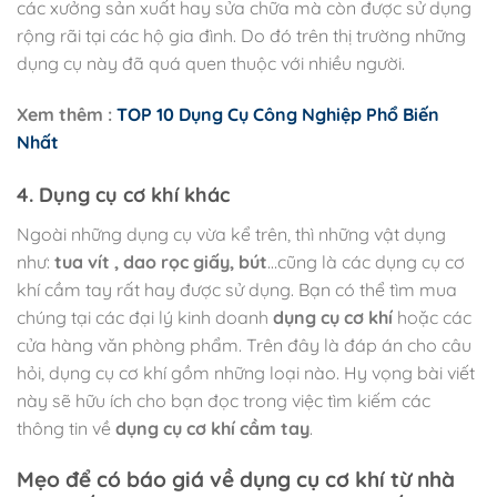
các xưởng sản xuất hay sửa chữa mà còn được sử dụng
rộng rãi tại các hộ gia đình. Do đó trên thị trường những
dụng cụ này đã quá quen thuộc với nhiều người.
Xem thêm :
TOP 10 Dụng Cụ Công Nghiệp Phổ Biến
Nhất
4. Dụng cụ cơ khí khác
Ngoài những dụng cụ vừa kể trên, thì những vật dụng
như:
tua vít , dao rọc giấy, bút
…cũng là các dụng cụ cơ
khí cầm tay rất hay được sử dụng. Bạn có thể tìm mua
chúng tại các đại lý kinh doanh
dụng cụ cơ khí
hoặc các
cửa hàng văn phòng phẩm. Trên đây là đáp án cho câu
hỏi, dụng cụ cơ khí gồm những loại nào. Hy vọng bài viết
này sẽ hữu ích cho bạn đọc trong việc tìm kiếm các
thông tin về
dụng cụ cơ khí cầm tay
.
Mẹo để có báo giá về dụng cụ cơ khí từ nhà