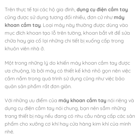
Trên thực tế tại các hộ gia đình,
dụng cụ điện cầm tay
cũng được sử dụng tương đối nhiều, đơn cử như
máy
khoan cầm tay
. Loại máy này thường được dùng vào
mục đích khoan tạo lỗ trên tường, khoan bắt vít để sửa
chữa hay gia cố lại những chi tiết bị xuống cấp trong
khuôn viên nhà ở.
Một trong những lý do khiến máy khoan cầm tay được
ưa chuộng, là bởi máy có thiết kế khá nhỏ gọn nên việc
cầm nắm trong quá trình sử dụng cũng như việc bảo
quản sản phẩm rất đơn giản.
Với những ưu điểm của
máy khoan cầm tay
nói riêng và
dụng cụ điện cầm tay nói chung, bạn nên sắm những
trang thiết bị này nếu đang có nhu cầu nâng cấp các sản
phẩm cho xưởng cơ khí hay cửa hàng kim khí của mình
nhé.