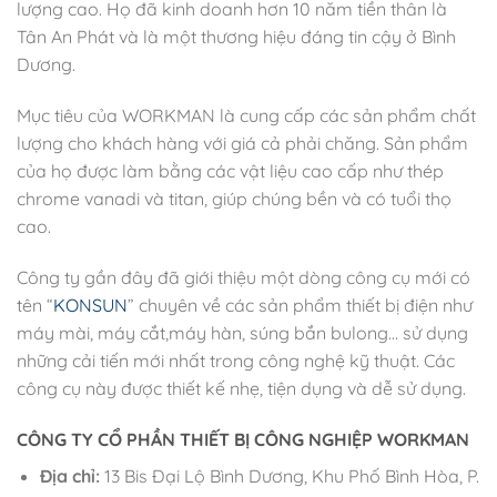
lượng cao. Họ đã kinh doanh hơn 10 năm tiền thân là
Tân An Phát và là một thương hiệu đáng tin cậy ở Bình
Dương.
Mục tiêu của WORKMAN là cung cấp các sản phẩm chất
lượng cho khách hàng với giá cả phải chăng. Sản phẩm
của họ được làm bằng các vật liệu cao cấp như thép
chrome vanadi và titan, giúp chúng bền và có tuổi thọ
cao.
Công ty gần đây đã giới thiệu một dòng công cụ mới có
tên “
KONSUN
” chuyên về các sản phẩm thiết bị điện như
máy mài, máy cắt,máy hàn, súng bắn bulong… sử dụng
những cải tiến mới nhất trong công nghệ kỹ thuật. Các
công cụ này được thiết kế nhẹ, tiện dụng và dễ sử dụng.
CÔNG TY CỔ PHẦN THIẾT BỊ CÔNG NGHIỆP WORKMAN
Địa chỉ:
13 Bis Đại Lộ Bình Dương, Khu Phố Bình Hòa, P.