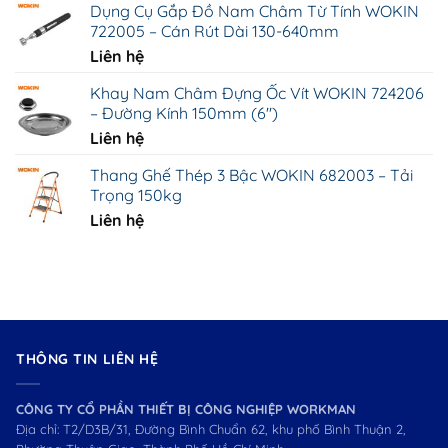
Dụng Cụ Gắp Đồ Nam Châm Từ Tính WOKIN
722005 – Cán Rút Dài 130-640mm
Liên hệ
Khay Nam Châm Đựng Ốc Vít WOKIN 724206
– Đường Kính 150mm (6")
Liên hệ
Thang Ghế Thép 3 Bậc WOKIN 682003 – Tải
Trọng 150kg
Liên hệ
THÔNG TIN LIÊN HỆ
CÔNG TY CỔ PHẦN THIẾT BỊ CÔNG NGHIỆP WORKMAN
Địa chỉ: T2/D3B/31, Đường Bình Chuẩn 62, khu phố Bình Thuận 2,