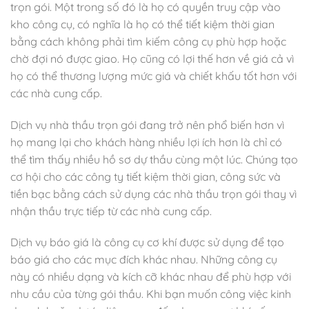
trọn gói. Một trong số đó là họ có quyền truy cập vào
kho công cụ, có nghĩa là họ có thể tiết kiệm thời gian
bằng cách không phải tìm kiếm công cụ phù hợp hoặc
chờ đợi nó được giao. Họ cũng có lợi thế hơn về giá cả vì
họ có thể thương lượng mức giá và chiết khấu tốt hơn với
các nhà cung cấp.
Dịch vụ nhà thầu trọn gói đang trở nên phổ biến hơn vì
họ mang lại cho khách hàng nhiều lợi ích hơn là chỉ có
thể tìm thấy nhiều hồ sơ dự thầu cùng một lúc. Chúng tạo
cơ hội cho các công ty tiết kiệm thời gian, công sức và
tiền bạc bằng cách sử dụng các nhà thầu trọn gói thay vì
nhận thầu trực tiếp từ các nhà cung cấp.
Dịch vụ báo giá là công cụ cơ khí được sử dụng để tạo
báo giá cho các mục đích khác nhau. Những công cụ
này có nhiều dạng và kích cỡ khác nhau để phù hợp với
nhu cầu của từng gói thầu. Khi bạn muốn công việc kinh