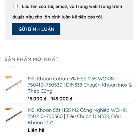
Lưu tên của tôi, email, và trang web trong trình
duyệt này cho lần bình luận kế tiếp của tôi.
SẢN PHẨM MỚI NHẤT
Mũi Khoan Coban 5% HSS M35 WOKIN
750410–750530 | DIN338 Chuyên Khoan Inox &
Thép Cứng
Khoảng
15.000
₫
–
149.000
₫
giá:
Mũi Khoan Sắt HSS M2 Công Nghiệp WOKIN
từ
750210–750360 | Tiêu Chuẩn DIN338, Đầu
15.000 ₫
Khoan 135°
đến
Liên hệ
149.000 ₫