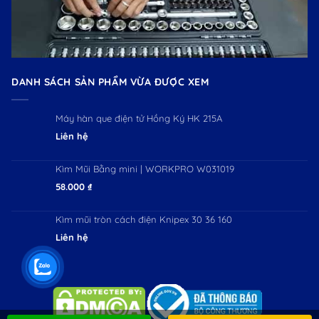
DANH SÁCH SẢN PHẨM VỪA ĐƯỢC XEM
Máy hàn que điện tử Hồng Ký HK 215A
Liên hệ
Kìm Mũi Bằng mini | WORKPRO W031019
58.000
₫
Kìm mũi tròn cách điện Knipex 30 36 160
Liên hệ