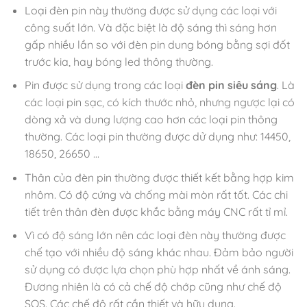
Loại đèn pin này thường được sử dụng các loại với
công suất lớn. Và đặc biệt là độ sáng thì sáng hơn
gấp nhiều lần so với đèn pin dung bóng bằng sợi đốt
trước kia, hay bóng led thông thường.
Pin được sử dụng trong các loại
đèn pin siêu sáng
. Là
các loại pin sạc, có kích thước nhỏ, nhưng ngược lại có
dòng xả và dung lượng cao hơn các loại pin thông
thường. Các loại pin thường được dử dụng như: 14450,
18650, 26650 …
Thân của đèn pin thường được thiết kết bằng hợp kim
nhôm. Có độ cứng và chống mài mòn rất tốt. Các chi
tiết trên thân đèn được khắc bằng máy CNC rất tỉ mỉ.
Vì có độ sáng lớn nên các loại đèn này thường được
chế tạo với nhiều độ sáng khác nhau. Đảm bảo người
sử dụng có được lựa chọn phù hợp nhất về ánh sáng.
Đương nhiên là có cả chế độ chớp cũng như chế độ
SOS. Các chế độ rất cần thiết và hữu dụng.