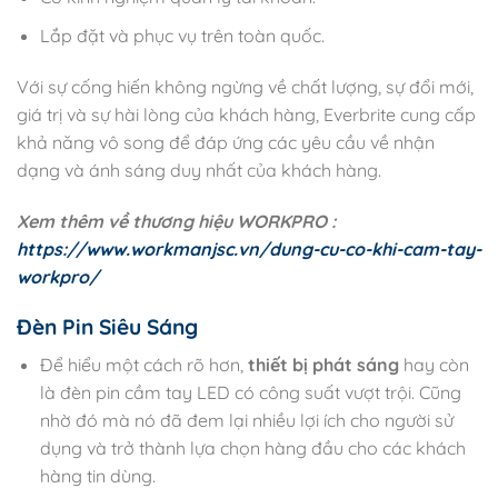
Lắp đặt và phục vụ trên toàn quốc.
Với sự cống hiến không ngừng về chất lượng, sự đổi mới,
giá trị và sự hài lòng của khách hàng, Everbrite cung cấp
khả năng vô song để đáp ứng các yêu cầu về nhận
dạng và ánh sáng duy nhất của khách hàng.
Xem thêm về thương hiệu WORKPRO :
https://www.workmanjsc.vn/dung-cu-co-khi-cam-tay-
workpro/
Đèn Pin Siêu Sáng
Để hiểu một cách rõ hơn,
thiết bị phát sáng
hay còn
là đèn pin cầm tay LED có công suất vượt trội. Cũng
nhờ đó mà nó đã đem lại nhiều lợi ích cho người sử
dụng và trở thành lựa chọn hàng đầu cho các khách
hàng tin dùng.