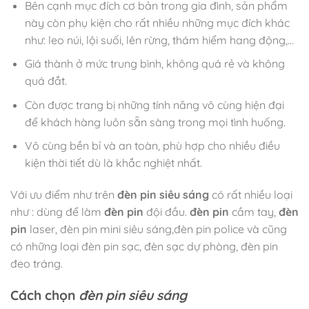
Bên cạnh mục đích cơ bản trong gia đình, sản phẩm
này còn phụ kiện cho rất nhiều những mục đích khác
như: leo núi, lội suối, lên rừng, thám hiểm hang động,…
Giá thành ở mức trung bình, không quá rẻ và không
quá đắt.
Còn được trang bị những tính năng vô cùng hiện đại
để khách hàng luôn sẵn sàng trong mọi tình huống.
Vô cùng bền bỉ và an toàn, phù hợp cho nhiều điều
kiện thời tiết dù là khắc nghiệt nhất.
Với ưu điểm như trên
đèn pin siêu sáng
có rất nhiều loại
như : dùng để làm
đèn pin
đội đầu.
đèn pin
cầm tay,
đèn
pin
laser, đèn pin mini siêu sáng,đèn pin police và cũng
có những loại đèn pin sạc, đèn sạc dự phòng, đèn pin
đeo tráng.
Cách chọn
đèn pin siêu sáng