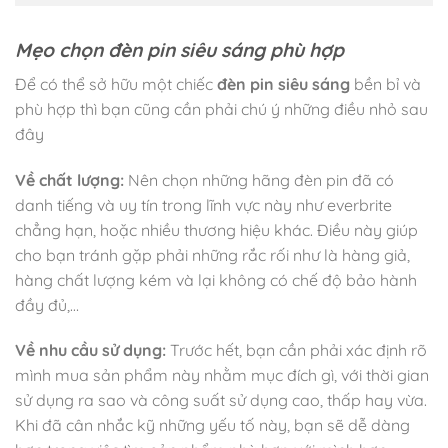
Mẹo chọn đèn pin siêu sáng phù hợp
Để có thể sở hữu một chiếc
đèn pin siêu sáng
bền bỉ và
phù hợp thì bạn cũng cần phải chú ý những điều nhỏ sau
đây
Về chất lượng:
Nên chọn những hãng đèn pin đã có
danh tiếng và uy tín trong lĩnh vực này như everbrite
chẳng hạn, hoặc nhiều thương hiệu khác. Điều này giúp
cho bạn tránh gặp phải những rắc rối như là hàng giả,
hàng chất lượng kém và lại không có chế độ bảo hành
đầy đủ,…
Về nhu cầu sử dụng:
Trước hết, bạn cần phải xác định rõ
mình mua sản phẩm này nhằm mục đích gì, với thời gian
sử dụng ra sao và công suất sử dụng cao, thấp hay vừa.
Khi đã cân nhắc kỹ những yếu tố này, bạn sẽ dễ dàng