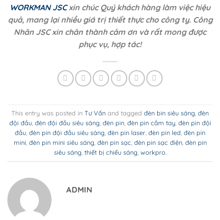
WORKMAN JSC
xin chúc Quý khách hàng làm việc hiệu
quả, mang lại nhiều giá trị thiết thực cho công ty. Công
Nhân JSC xin chân thành cảm ơn và rất mong được
phục vụ, hợp tác!
This entry was posted in
Tư Vấn
and tagged
đèn bin siêu sáng
,
đèn
đội đầu
,
đèn đội đầu siêu sáng
,
đèn pin
,
đèn pin cầm tay
,
đèn pin đội
đầu
,
đèn pin đội đầu siêu sáng
,
đèn pin laser
,
đèn pin led
,
đèn pin
mini
,
đèn pin mini siêu sáng
,
đèn pin sạc
,
đèn pin sạc điện
,
đèn pin
siêu sáng
,
thiết bị chiếu sáng
,
workpro
.
ADMIN