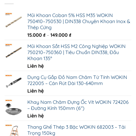
Mũi Khoan Coban 5% HSS M35 WOKIN
750410–750530 | DIN338 Chuyên Khoan Inox &
Thép Cứng
Khoảng
15.000
₫
–
149.000
₫
giá:
Mũi Khoan Sắt HSS M2 Công Nghiệp WOKIN
từ
750210–750360 | Tiêu Chuẩn DIN338, Đầu
15.000 ₫
Khoan 135°
đến
Liên hệ
149.000 ₫
Dụng Cụ Gắp Đồ Nam Châm Từ Tính WOKIN
722005 – Cán Rút Dài 130-640mm
Liên hệ
Khay Nam Châm Đựng Ốc Vít WOKIN 724206
– Đường Kính 150mm (6")
Liên hệ
Thang Ghế Thép 3 Bậc WOKIN 682003 – Tải
Trọng 150kg