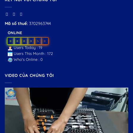
Mã số thuế:
3702963744
ONLINE
0
0
0
8
5
0
Users Today : 19
Users This Month : 172
Who's Online : 0
VIDEO CỦA CHÚNG TÔI