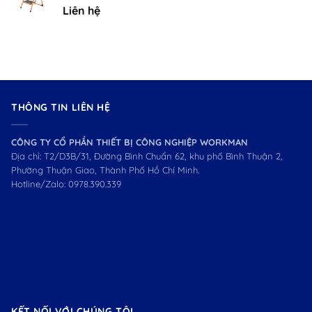
Liên hệ
THÔNG TIN LIÊN HỆ
CÔNG TY CỔ PHẦN THIẾT BỊ CÔNG NGHIỆP WORKMAN
Địa chỉ: T2/D3B/31, Đường Bình Chuẩn 62, khu phố Bình Thuận 2,
Phường Thuận Giao, Thành Phố Hồ Chí Minh.
Hotline/Zalo:
0978.390.339
KẾT NỐI VỚI CHÚNG TÔI