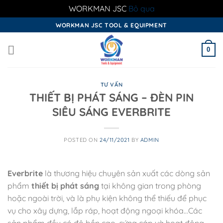
WORKMAN JSC
Bỏ qua
Skip
WORKMAN JSC TOOL & EQUIPMENT
to
content
0
TƯ VẤN
THIẾT BỊ PHÁT SÁNG – ĐÈN PIN
SIÊU SÁNG EVERBRITE
POSTED ON
24/11/2021
BY
ADMIN
Everbrite
là thương hiệu chuyên sản xuất các dòng sản
phẩm
thiết bị phát sáng
tại không gian trong phòng
hoặc ngoài trời, và là phụ kiện không thể thiếu để phục
vụ cho xây dựng, lắp ráp, hoạt động ngoại khóa…Các
sản phẩm đều có độ bền cao, cứng cáp và hoạt động