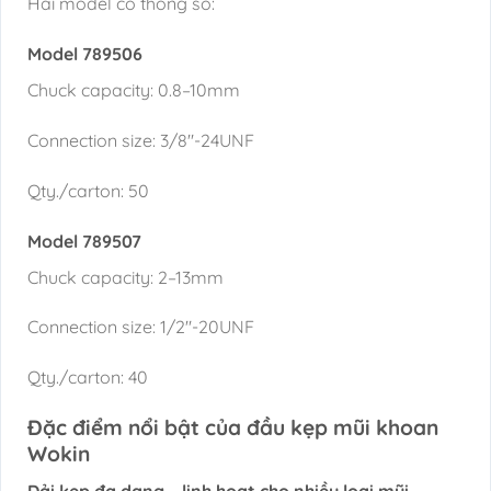
Hai model có thông số:
Model 789506
Chuck capacity: 0.8–10mm
Connection size: 3/8″-24UNF
Qty./carton: 50
Model 789507
Chuck capacity: 2–13mm
Connection size: 1/2″-20UNF
Qty./carton: 40
Đặc điểm nổi bật của đầu kẹp mũi khoan
Wokin
Dải kẹp đa dạng – linh hoạt cho nhiều loại mũi