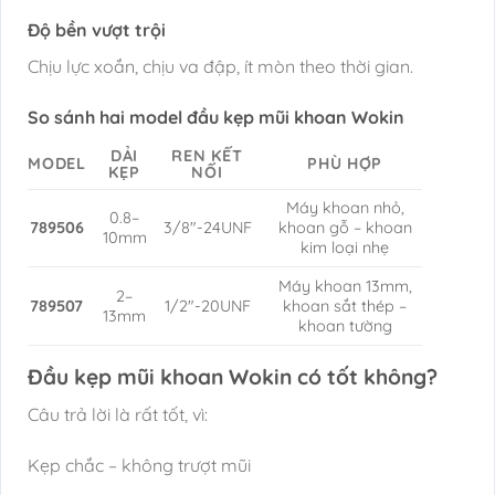
Độ bền vượt trội
Chịu lực xoắn, chịu va đập, ít mòn theo thời gian.
So sánh hai model đầu kẹp mũi khoan Wokin
DẢI
REN KẾT
MODEL
PHÙ HỢP
KẸP
NỐI
Máy khoan nhỏ,
0.8–
789506
3/8″-24UNF
khoan gỗ – khoan
10mm
kim loại nhẹ
Máy khoan 13mm,
2–
789507
1/2″-20UNF
khoan sắt thép –
13mm
khoan tường
Đầu kẹp mũi khoan Wokin có tốt không?
Câu trả lời là rất tốt, vì:
Kẹp chắc – không trượt mũi