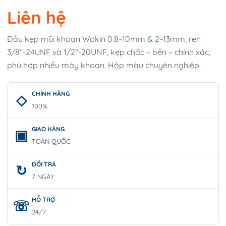
Liên hệ
Đầu kẹp mũi khoan Wokin 0.8–10mm & 2–13mm, ren
3/8″-24UNF và 1/2″-20UNF, kẹp chắc – bền – chính xác,
phù hợp nhiều máy khoan. Hộp màu chuyên nghiệp.
CHÍNH HÃNG
100%
GIAO HÀNG
TOÀN QUỐC
ĐỔI TRẢ
7 NGÀY
HỖ TRỢ
24/7