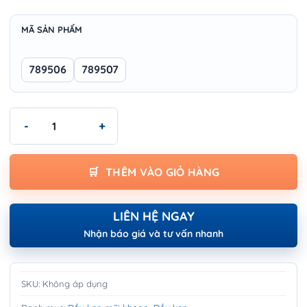
MÃ SẢN PHẨM
789506
789507
Đầu kẹp mũi khoan Wokin - KEYLESS DRILL CHUCK số lượng
THÊM VÀO GIỎ HÀNG
LIÊN HỆ NGAY
Nhận báo giá và tư vấn nhanh
SKU:
Không áp dụng