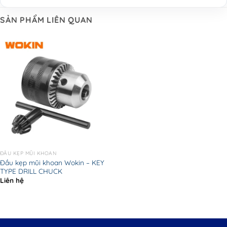
SẢN PHẨM LIÊN QUAN
ĐẦU KẸP MŨI KHOAN
Đầu kẹp mũi khoan Wokin – KEY
TYPE DRILL CHUCK
Liên hệ