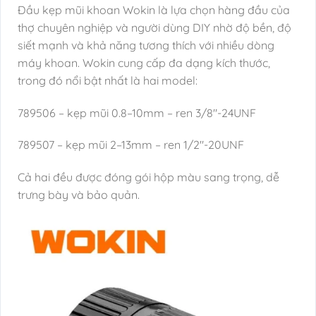
Đầu kẹp mũi khoan Wokin là lựa chọn hàng đầu của
thợ chuyên nghiệp và người dùng DIY nhờ độ bền, độ
siết mạnh và khả năng tương thích với nhiều dòng
máy khoan. Wokin cung cấp đa dạng kích thước,
trong đó nổi bật nhất là hai model:
789506 – kẹp mũi 0.8–10mm – ren 3/8″-24UNF
789507 – kẹp mũi 2–13mm – ren 1/2″-20UNF
Cả hai đều được đóng gói hộp màu sang trọng, dễ
trưng bày và bảo quản.