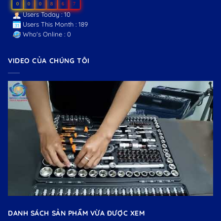
0
0
0
8
6
7
Users Today : 10
Users This Month : 189
Who's Online : 0
VIDEO CỦA CHÚNG TÔI
DANH SÁCH SẢN PHẨM VỪA ĐƯỢC XEM