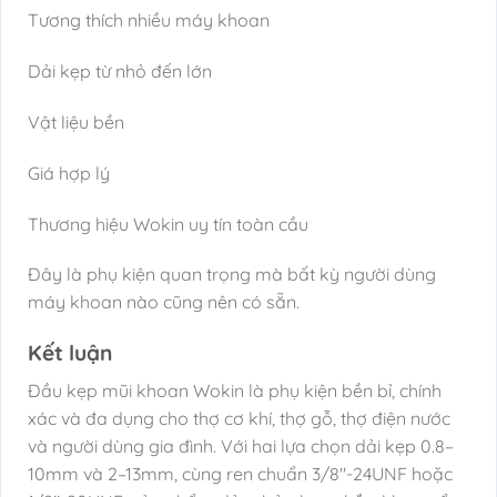
Tương thích nhiều máy khoan
Dải kẹp từ nhỏ đến lớn
Vật liệu bền
Giá hợp lý
Thương hiệu Wokin uy tín toàn cầu
Đây là phụ kiện quan trọng mà bất kỳ người dùng
máy khoan nào cũng nên có sẵn.
Kết luận
Đầu kẹp mũi khoan Wokin là phụ kiện bền bỉ, chính
xác và đa dụng cho thợ cơ khí, thợ gỗ, thợ điện nước
và người dùng gia đình. Với hai lựa chọn dải kẹp 0.8–
10mm và 2–13mm, cùng ren chuẩn 3/8″-24UNF hoặc