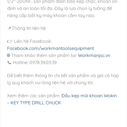
1/2″-20UNF, sản phẩm đảm bảo kẹp chắc, khoan ổn
định và an toàn tối đa. Đây là lựa chọn lý tưởng để
nâng cấp bất kỳ máy khoan cầm tay nào.
📌Thông tin liên hệ:
👉 Liên hệ Facebook:
Facebook.com/workmantoolsequipment
🌐 Tham khảo thêm sản phẩm tại:
Workmanjsc.vn
📞 Hotline: 0978.39.03.39
Để biết thêm thông tin chi tiết sản phẩm và giá cả hợp
lý quý khách vui lòng liên hệ với chúng tôi.
Xem thêm các sản phẩm:
Đầu kẹp mũi khoan Wokin
– KEY TYPE DRILL CHUCK