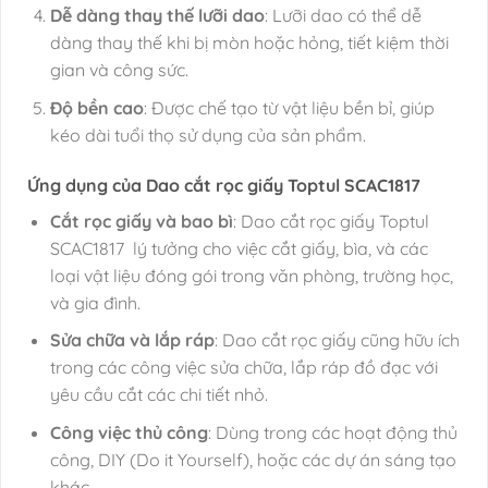
Dễ dàng thay thế lưỡi dao
: Lưỡi dao có thể dễ
dàng thay thế khi bị mòn hoặc hỏng, tiết kiệm thời
gian và công sức.
Độ bền cao
: Được chế tạo từ vật liệu bền bỉ, giúp
kéo dài tuổi thọ sử dụng của sản phẩm.
Ứng dụng của Dao cắt rọc giấy Toptul SCAC1817
Cắt rọc giấy và bao bì
: Dao cắt rọc giấy Toptul
SCAC1817 lý tưởng cho việc cắt giấy, bìa, và các
loại vật liệu đóng gói trong văn phòng, trường học,
và gia đình.
Sửa chữa và lắp ráp
: Dao cắt rọc giấy cũng hữu ích
trong các công việc sửa chữa, lắp ráp đồ đạc với
yêu cầu cắt các chi tiết nhỏ.
Công việc thủ công
: Dùng trong các hoạt động thủ
công, DIY (Do it Yourself), hoặc các dự án sáng tạo
khác.