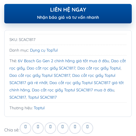
LIÊN HỆ NGAY
Nhận báo giá và tư vấn nhanh
SKU:
SCAC1817
Danh mục:
Dụng cụ TopTul
Thẻ:
6V Bosch Go Gen 2 chính hãng giá tốt mua ở đâu
,
Dao cắt
rọc giấy
,
Dao cắt rọc giấy SCAC1817
,
Dao cắt rọc giấy Toptul
,
Dao cắt rọc giấy Toptul SCAC1817
,
Dao cắt rọc giấy Toptul
SCAC1817 giả rẻ nhất
,
Dao cắt rọc giấy Toptul SCAC1817 giá tốt
chính hãng
,
Dao cắt rọc giấy Toptul SCAC1817 mua ở đâu
,
SCAC1817
,
Toptul SCAC1817
Thương hiệu:
Toptul
Chia sẻ: