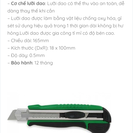
–
Cơ chế lưỡi dao
: Lưỡi dao có thể thu vào an toàn, dễ
dàng thay thế khi cần
– Lưỡi dao được làm bằng vật liệu chống oxy hóa, gỉ
sét sử dụng hiệu quả trong 1 thời gian dài không bị hư
hỏng.Lưỡi dao được gia công tỉ mỉ có độ bén cao.
– Chiều dài: 165mm
– Kích thước (DxR): 18 x 100mm
– Độ dày: 0.5mm
–
Bảo hành
: 12 tháng