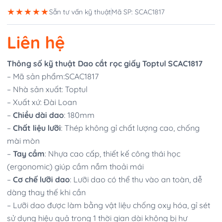
★★★★★
Sẵn tư vấn kỹ thuật
Mã SP: SCAC1817
Liên hệ
Thông số kỹ thuật Dao cắt rọc giấy Toptul SCAC1817
– Mã sản phẩm:SCAC1817
– Nhà sản xuất: Toptul
– Xuất xứ: Đài Loan
–
Chiều dài dao
: 180mm
–
Chất liệu lưỡi
: Thép không gỉ chất lượng cao, chống
mài mòn
–
Tay cầm
: Nhựa cao cấp, thiết kế công thái học
(ergonomic) giúp cầm nắm thoải mái
–
Cơ chế lưỡi dao
: Lưỡi dao có thể thu vào an toàn, dễ
dàng thay thế khi cần
– Lưỡi dao được làm bằng vật liệu chống oxy hóa, gỉ sét
sử dụng hiệu quả trong 1 thời gian dài không bị hư