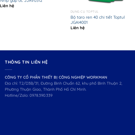
Nhíp gắp ốc JJAV0312
Liên hệ
DỤNG CỤ TOPTUL
Bộ taro ren 40 chi tiết Toptul
JGAI4001
Liên hệ
THÔNG TIN LIÊN HỆ
CÔNG TY CỔ PHẦN THIẾT BỊ CÔNG NGHIỆP WORKMAN
Địa chỉ: T2/D3B/31, Đường Bình Chuẩn 62, khu phố Bình Thuận 2,
Phường Thuận Giao, Thành Phố Hồ Chí Minh.
Hotline/Zalo:
0978.390.339