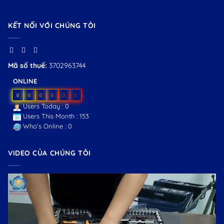
KẾT NỐI VỚI CHÚNG TÔI
Mã số thuế:
3702963744
ONLINE
0
0
0
8
3
1
Users Today : 0
Users This Month : 153
Who's Online : 0
VIDEO CỦA CHÚNG TÔI