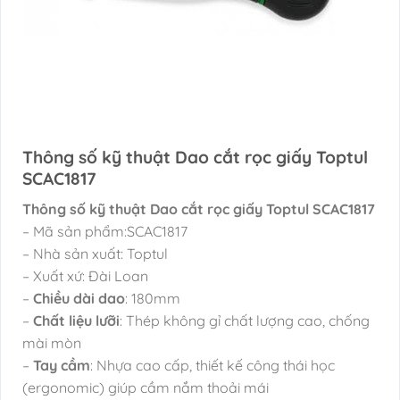
Thông số kỹ thuật Dao cắt rọc giấy Toptul
SCAC1817
Thông số kỹ thuật Dao cắt rọc giấy Toptul SCAC1817
– Mã sản phẩm:SCAC1817
– Nhà sản xuất: Toptul
– Xuất xứ: Đài Loan
–
Chiều dài dao
: 180mm
–
Chất liệu lưỡi
: Thép không gỉ chất lượng cao, chống
mài mòn
–
Tay cầm
: Nhựa cao cấp, thiết kế công thái học
(ergonomic) giúp cầm nắm thoải mái