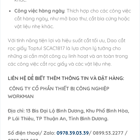
Công việc hàng ngày
: Thích hợp cho các công việc
cắt hàng ngày, như mở bao thư, cắt bìa cứng hoặc
vật liệu nhẹ khác.
Với tính năng tiện lợi và hiệu suất cắt tối ưu, Dao cắt
rọc giấy Toptul SCAC1817 là lựa chọn lý tưởng cho
những ai cần một công cụ linh hoạt và an toàn trong
các công việc cắt rọc giấy và các vật liệu nhẹ.
LIÊN HỆ ĐỂ BIẾT THÊM THÔNG TIN VÀ ĐẶT HÀNG:
CÔNG TY CỔ PHẦN THIẾT BỊ CÔNG NGHIỆP
WORKMAN
Địa chỉ: 13 Bis Đại Lộ Bình Dương, Khu Phố Bình Hòa,
P Lái Thiêu, TP Thuận An, Tỉnh Bình Dương.
Số điện thoại/ Zalo:
0978.39.03.39
/ 0899.53.2277 /