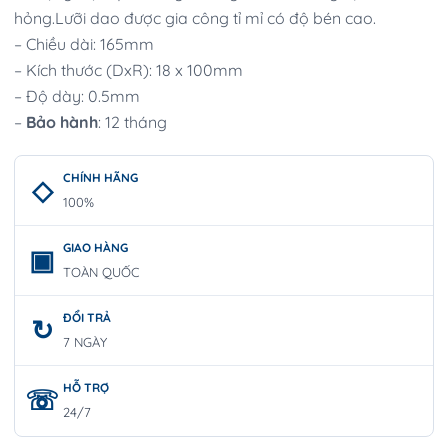
hỏng.Lưỡi dao được gia công tỉ mỉ có độ bén cao.
– Chiều dài: 165mm
– Kích thước (DxR): 18 x 100mm
– Độ dày: 0.5mm
–
Bảo hành
: 12 tháng
CHÍNH HÃNG
100%
GIAO HÀNG
TOÀN QUỐC
ĐỔI TRẢ
7 NGÀY
HỖ TRỢ
24/7