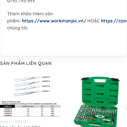
0793.793.993
Tham khảo thêm sản
phẩm:
https://www.workmanjsc.vn/
HOẶC
https://co
chúng tôi.
SẢN PHẨM LIÊN QUAN
DỤNG CỤ TOPTUL