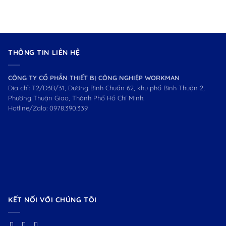
THÔNG TIN LIÊN HỆ
CÔNG TY CỔ PHẦN THIẾT BỊ CÔNG NGHIỆP WORKMAN
Địa chỉ: T2/D3B/31, Đường Bình Chuẩn 62, khu phố Bình Thuận 2,
Phường Thuận Giao, Thành Phố Hồ Chí Minh.
Hotline/Zalo:
0978.390.339
KẾT NỐI VỚI CHÚNG TÔI