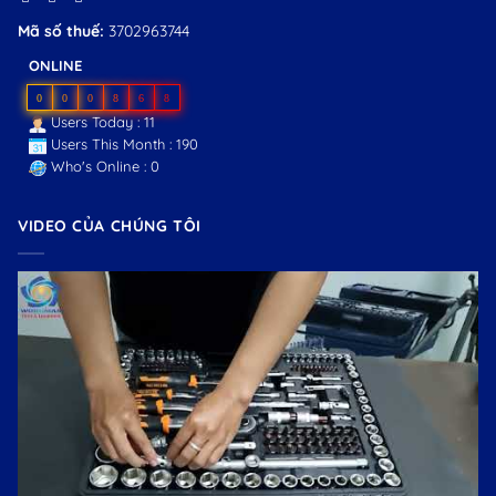
Mã số thuế:
3702963744
ONLINE
0
0
0
8
6
8
Users Today : 11
Users This Month : 190
Who's Online : 0
VIDEO CỦA CHÚNG TÔI