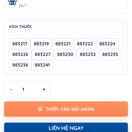
24/7
KÍCH THƯỚC
883217
883219
883221
883222
883224
883226
883227
883230
883232
883235
883236
883241
CỜ LÊ TAY VẶN TUÝP WOKIN - NON SPARKING RATCHET WREN
THÊM VÀO GIỎ HÀNG
LIÊN HỆ NGAY