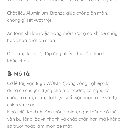
Chất liệu Aluminium-Bronze giúp chống ăn mòn,
chống gỉ sét vượt trội.
An toàn khi làm việc trong môi trường có khí dễ cháy
hoặc hóa chất ăn mòn.
Đa dạng kích cỡ, đáp ứng nhiều nhu cầu thao tác
khác nhau.
📝 Mô tả:
Cờ lê tay vặn tuýp WOKIN (dòng công nghiệp) là
dụng cụ chuyên dụng cho môi trường có nguy cơ
cháy nổ cao, mang lại hiệu suất vặn mạnh mẽ và độ
chính xác cao.
Nhờ thiết kế định tâm thông minh, người dùng có thể
vặn bu-lông, ốc vít nhanh và chắc chắn hơn mà không
sợ trượt hoặc làm mòn bề mặt.