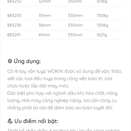
883232
32mm
310mm
1018g
883235
35mm
330mm
1308g
883236
36mm
330mm
1308g
883241
41mm
335mm
1621g
⚙️ Ứng dụng:
Cờ lê tay vặn tuýp WOKIN được sử dụng để vặn, tháo,
siết các loại đầu tuýp trong công việc bảo trì, sửa
chữa hoặc lắp đặt máy móc.
Đặc biệt phù hợp với ngành dầu khí, hóa chất, năng
lượng, nhà máy công nghiệp nặng, nơi cần công cụ
chống phát tia lửa để đảm bảo an toàn tuyệt đối.
💪 Ưu điểm nổi bật:
Thiết kế chắc chắn, tỉ mỉ theo tiêu chuẩn công nghiệp.