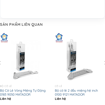
SẢN PHẨM LIÊN QUAN
BỘ CỜ LÊ
CỜ LÊ
Bộ Cờ Lê Vòng Miệng Tự Động
Bộ cờ lê 2 đầu miệng hệ inch
0183 9050 MATADOR
0100 9121 MATADOR
Liên hệ
Liên hệ