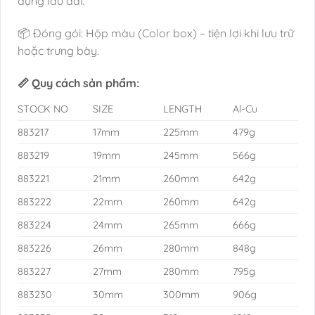
dụng lâu dài.
📦 Đóng gói: Hộp màu (Color box) – tiện lợi khi lưu trữ
hoặc trưng bày.
📏 Quy cách sản phẩm:
STOCK NO
SIZE
LENGTH
Al-Cu
883217
17mm
225mm
479g
883219
19mm
245mm
566g
883221
21mm
260mm
642g
883222
22mm
260mm
642g
883224
24mm
265mm
666g
883226
26mm
280mm
848g
883227
27mm
280mm
795g
883230
30mm
300mm
906g