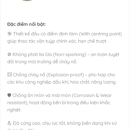
Đặc điểm nổi bật:
🎯 Thiết kế đầu có điểm định tâm (With centring point)
giúp thao tác vặn tuýp chính xác, hạn chế trượt.
⚙️ Không phát tia lửa (Non-sparking) – an toàn tuyệt
đối trong môi trường dễ cháy nổ.
💥 Chống cháy nổ (Explosion proof) – phù hợp cho
các khu công nghiệp dầu khí, hóa chất, năng lượng.
🛡️ Chống ăn mòn và mài mòn (Corrosion & Wear
resistant), hoạt động bền bỉ trong điều kiện khắc
nghiệt.
💪 Độ cứng cao, chịu lực tốt, không biến dạng khi sử