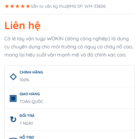
★★★★★
Sẵn tư vấn kỹ thuật
Mã SP: WM-33806
Liên hệ
Cờ lê tay vặn tuýp WOKIN (dòng công nghiệp) là dụng
cụ chuyên dụng cho môi trường có nguy cơ cháy nổ cao,
mang lại hiệu suất vặn mạnh mẽ và độ chính xác cao.
CHÍNH HÃNG
100%
GIAO HÀNG
TOÀN QUỐC
ĐỔI TRẢ
7 NGÀY
HỖ TRỢ