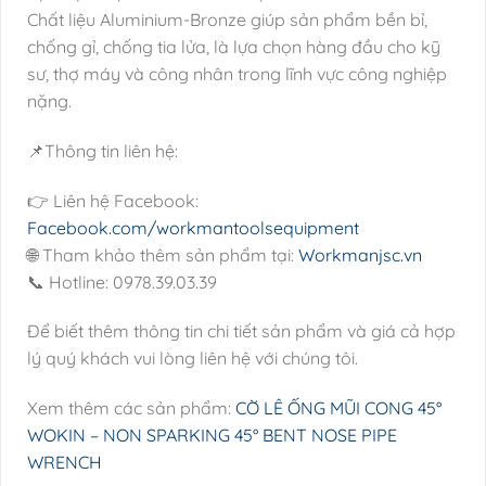
Chất liệu Aluminium-Bronze giúp sản phẩm bền bỉ,
chống gỉ, chống tia lửa, là lựa chọn hàng đầu cho kỹ
sư, thợ máy và công nhân trong lĩnh vực công nghiệp
nặng.
📌Thông tin liên hệ:
👉 Liên hệ Facebook:
Facebook.com/workmantoolsequipment
🌐 Tham khảo thêm sản phẩm tại:
Workmanjsc.vn
📞 Hotline: 0978.39.03.39
Để biết thêm thông tin chi tiết sản phẩm và giá cả hợp
lý quý khách vui lòng liên hệ với chúng tôi.
Xem thêm các sản phẩm:
CỜ LÊ ỐNG MŨI CONG 45°
WOKIN – NON SPARKING 45° BENT NOSE PIPE
WRENCH