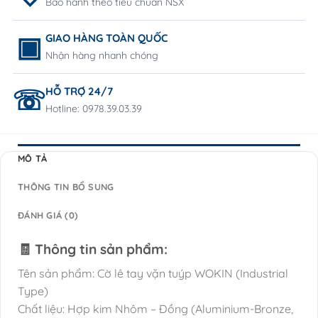
Bảo hành theo tiêu chuẩn NSX
GIAO HÀNG TOÀN QUỐC
Nhận hàng nhanh chóng
HỖ TRỢ 24/7
Hotline: 0978.39.03.39
MÔ TẢ
THÔNG TIN BỔ SUNG
ĐÁNH GIÁ (0)
🧾 Thông tin sản phẩm:
Tên sản phẩm: Cờ lê tay vặn tuýp WOKIN (Industrial
Type)
Chất liệu: Hợp kim Nhôm – Đồng (Aluminium-Bronze,