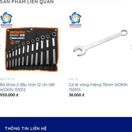
SẢN PHẨM LIÊN QUAN
BỘ CỜ LÊ
CỜ LÊ
Bộ khóa 2 đầu tròn 12 chi tiết
Cờ lê vòng miệng 15mm WOKIN
WOKIN 151012
150515
950.000
₫
38.000
₫
THÔNG TIN LIÊN HỆ