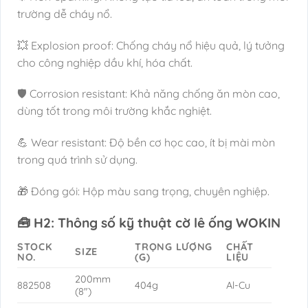
trường dễ cháy nổ.
💥 Explosion proof: Chống cháy nổ hiệu quả, lý tưởng
cho công nghiệp dầu khí, hóa chất.
🛡️ Corrosion resistant: Khả năng chống ăn mòn cao,
dùng tốt trong môi trường khắc nghiệt.
💪 Wear resistant: Độ bền cơ học cao, ít bị mài mòn
trong quá trình sử dụng.
🎁 Đóng gói: Hộp màu sang trọng, chuyên nghiệp.
🧰 H2: Thông số kỹ thuật cờ lê ống WOKIN
STOCK
TRỌNG LƯỢNG
CHẤT
SIZE
NO.
(G)
LIỆU
200mm
882508
404g
Al-Cu
(8″)