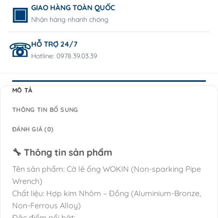
GIAO HÀNG TOÀN QUỐC
Nhận hàng nhanh chóng
HỖ TRỢ 24/7
Hotline: 0978.39.03.39
MÔ TẢ
THÔNG TIN BỔ SUNG
ĐÁNH GIÁ (0)
🔧 Thông tin sản phẩm
Tên sản phẩm: Cờ lê ống WOKIN (Non-sparking Pipe
Wrench)
Chất liệu: Hợp kim Nhôm – Đồng (Aluminium-Bronze,
Non-Ferrous Alloy)
Đặc điểm nổi bật: