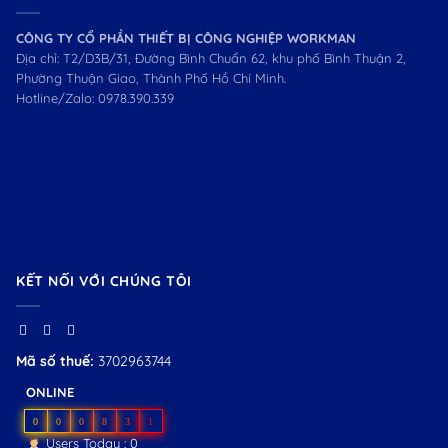
CÔNG TY CỔ PHẦN THIẾT BỊ CÔNG NGHIỆP WORKMAN
Địa chỉ: T2/D3B/31, Đường Bình Chuẩn 62, khu phố Bình Thuận 2,
Phường Thuận Giao, Thành Phố Hồ Chí Minh.
Hotline/Zalo:
0978.390.339
KẾT NỐI VỚI CHÚNG TÔI
Mã số thuế:
3702963744
ONLINE
0
0
0
8
3
1
Users Today : 0