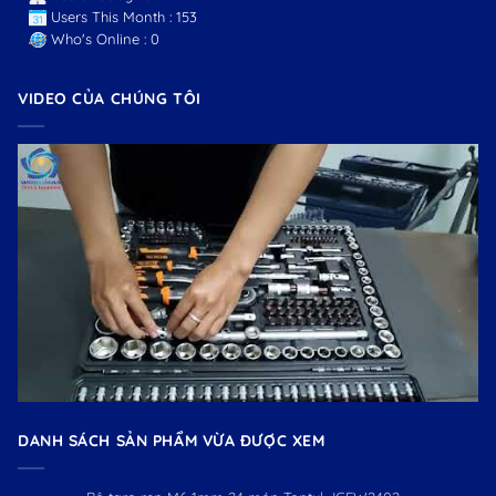
Users This Month : 153
Who's Online : 0
VIDEO CỦA CHÚNG TÔI
DANH SÁCH SẢN PHẨM VỪA ĐƯỢC XEM