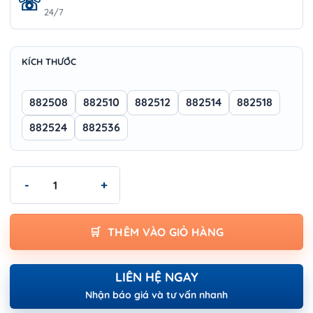
24/7
KÍCH THƯỚC
882508
882510
882512
882514
882518
882524
882536
Cờ lê ống Wokin - NON SPARKING PIPE WRENCH số lượng
THÊM VÀO GIỎ HÀNG
LIÊN HỆ NGAY
Nhận báo giá và tư vấn nhanh