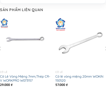
SẢN PHẨM LIÊN QUAN
CỜ LÊ
CỜ LÊ
Cờ Lê Vòng Miệng 7mm,Thép CR-
Cờ lê vòng miệng 20mm WOKIN
V WORKPRO W073157
150520
29.000
₫
57.000
₫