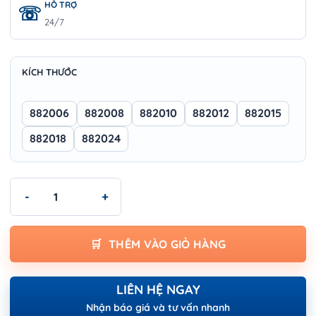
HỖ TRỢ
24/7
KÍCH THƯỚC
882006
882008
882010
882012
882015
882018
882024
Cờ lê mỏ lết Wokin - NON SPARKING ADJUSTABLE WRENCH số 
THÊM VÀO GIỎ HÀNG
LIÊN HỆ NGAY
Nhận báo giá và tư vấn nhanh