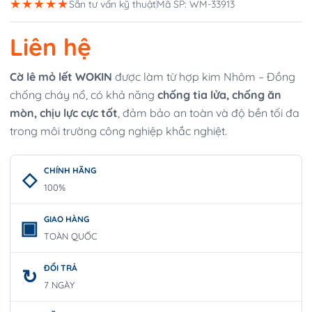
★★★★★
Sẵn tư vấn kỹ thuật
Mã SP: WM-33913
Liên hệ
Cờ lê mỏ lết WOKIN
được làm từ hợp kim Nhôm – Đồng
chống cháy nổ, có khả năng
chống tia lửa, chống ăn
mòn, chịu lực cực tốt
, đảm bảo an toàn và độ bền tối đa
trong môi trường công nghiệp khắc nghiệt.
CHÍNH HÃNG
100%
GIAO HÀNG
TOÀN QUỐC
ĐỔI TRẢ
7 NGÀY