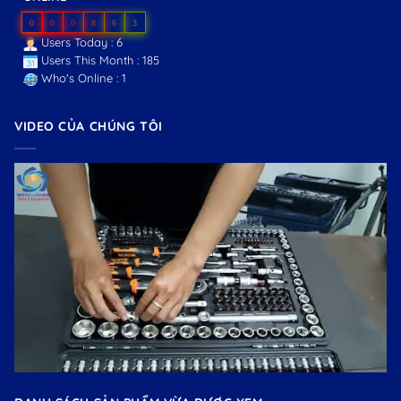
0
0
0
8
6
3
Users Today : 6
Users This Month : 185
Who's Online : 1
VIDEO CỦA CHÚNG TÔI