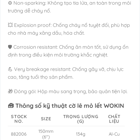
⚙️ Non-sparking: Không tạo tia lửa, an toàn trong môi
trường dễ cháy nổ.
💥 Explosion proof: Chống cháy nổ tuyệt đối, phù hợp
cho nhà máy xăng dầu, hóa chất.
🛡️ Corrosion resistant: Chống ăn mòn tốt, sử dụng ổn
định trong điều kiện môi trường khắc nghiệt.
💪 Very breakage resistant: Chống gãy vỡ, chịu lực
cao, tăng tuổi thọ sản phẩm.
🎁 Đóng gói: Hộp màu sang trọng, bảo quản tiện lợi.
🧰 Thông số kỹ thuật cờ lê mỏ lết WOKIN
STOCK
TRỌNG LƯỢNG
CHẤT
SIZE
NO.
(G)
LIỆU
150mm
882006
134g
Al-Cu
(6″)