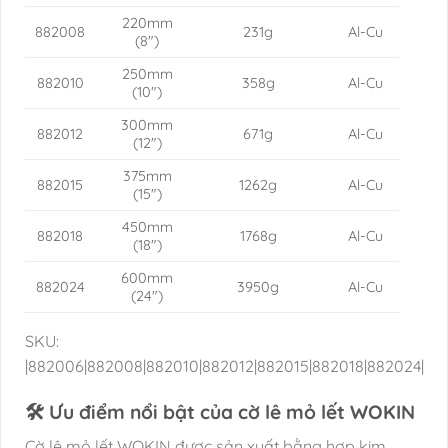
220mm
882008
231g
Al-Cu
(8″)
250mm
882010
358g
Al-Cu
(10″)
300mm
882012
671g
Al-Cu
(12″)
375mm
882015
1262g
Al-Cu
(15″)
450mm
882018
1768g
Al-Cu
(18″)
600mm
882024
3950g
Al-Cu
(24″)
SKU:
|882006|882008|882010|882012|882015|882018|882024|
🛠️ Ưu điểm nổi bật của cờ lê mỏ lết WOKIN
Cờ lê mỏ lết WOKIN được sản xuất bằng hợp kim