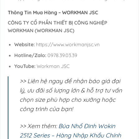
Thông Tin Mua Hàng – WORKMAN JSC
CÔNG TY CỔ PHẦN THIẾT BỊ CÔNG NGHIỆP
WORKMAN (WORKMAN JSC)
Website:
https://www.workmanjsc.vn
Hotline/Zalo:
0978.39.03.39
YouTube:
Workman JSC
>> Liên hệ ngay để nhận báo giá đại
lý, ưu đãi số lượng lớn & hỗ trợ tư vấn
chọn size phù hợp cho xưởng hoặc
công trình của bạn!
>> Xem thêm:
Búa Nhổ Đinh Wokin
2512 Series – Hàng Nhập Khẩu Chính