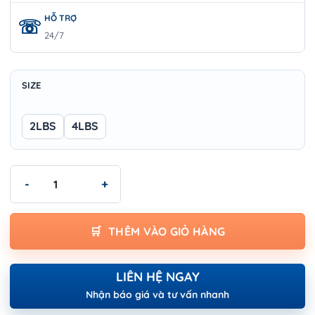
HỖ TRỢ
24/7
SIZE
2LBS
4LBS
Búa Tạ Wokin 2507 Series – Hàng Nhập Khẩu Chính Hãng, Siêu B
THÊM VÀO GIỎ HÀNG
LIÊN HỆ NGAY
Nhận báo giá và tư vấn nhanh