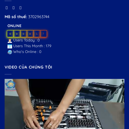
Mã số thuế:
3702963744
ONLINE
0
0
0
8
5
7
Users Today : 0
Users This Month : 179
Who's Online : 0
VIDEO CỦA CHÚNG TÔI