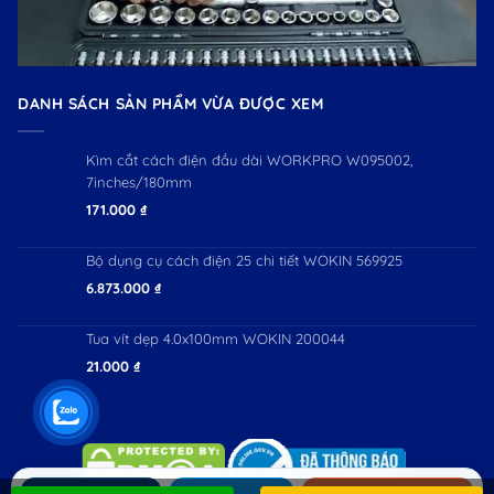
DANH SÁCH SẢN PHẨM VỪA ĐƯỢC XEM
Kìm cắt cách điện đầu dài WORKPRO W095002,
7inches/180mm
171.000
₫
Bộ dụng cụ cách điện 25 chi tiết WOKIN 569925
6.873.000
₫
Tua vít dẹp 4.0x100mm WOKIN 200044
21.000
₫