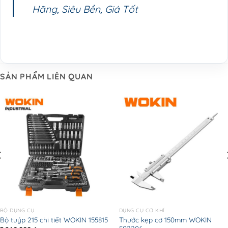
Hãng, Siêu Bền, Giá Tốt
SẢN PHẨM LIÊN QUAN
BỘ DỤNG CỤ
DỤNG CỤ CƠ KHÍ
Thước kẹp cơ 150mm WOKIN
Bộ tuýp 215 chi tiết WOKIN 155815