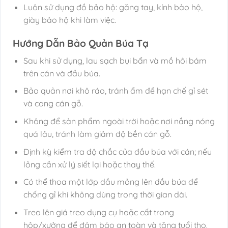
Luôn sử dụng đồ bảo hộ: găng tay, kính bảo hộ,
giày bảo hộ khi làm việc.
Hướng Dẫn Bảo Quản Búa Tạ
Sau khi sử dụng, lau sạch bụi bẩn và mồ hôi bám
trên cán và đầu búa.
Bảo quản nơi khô ráo, tránh ẩm để hạn chế gỉ sét
và cong cán gỗ.
Không để sản phẩm ngoài trời hoặc nơi nắng nóng
quá lâu, tránh làm giảm độ bền cán gỗ.
Định kỳ kiểm tra độ chắc của đầu búa với cán; nếu
lỏng cần xử lý siết lại hoặc thay thế.
Có thể thoa một lớp dầu mỏng lên đầu búa để
chống gỉ khi không dùng trong thời gian dài.
Treo lên giá treo dụng cụ hoặc cất trong
hộp/xưởng để đảm bảo an toàn và tăng tuổi thọ.