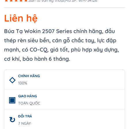
★★★★★
Sẵn tư vấn kỹ thuật
Mã SP: WM-34126
Liên hệ
Búa Tạ Wokin 2507 Series chính hãng, đầu
thép rèn siêu bền, cán gỗ chắc tay, lực đập
mạnh, có CO-CQ, giá tốt, phù hợp xây dựng,
cơ khí, bảo hành 6 tháng.
CHÍNH HÃNG
100%
GIAO HÀNG
TOÀN QUỐC
ĐỔI TRẢ
7 NGÀY