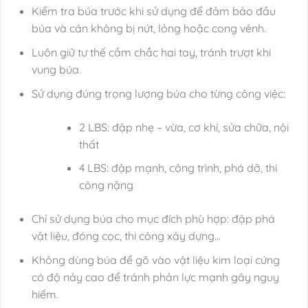
Kiểm tra búa trước khi sử dụng để đảm bảo đầu
búa và cán không bị nứt, lỏng hoặc cong vênh.
Luôn giữ tư thế cầm chắc hai tay, tránh trượt khi
vung búa.
Sử dụng đúng trọng lượng búa cho từng công việc:
2 LBS: đập nhẹ – vừa, cơ khí, sửa chữa, nội
thất
4 LBS: đập mạnh, công trình, phá dỡ, thi
công nặng
Chỉ sử dụng búa cho mục đích phù hợp: đập phá
vật liệu, đóng cọc, thi công xây dựng…
Không dùng búa để gõ vào vật liệu kim loại cứng
có độ nảy cao để tránh phản lực mạnh gây nguy
hiểm.