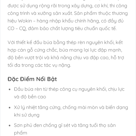
được sử dụng rộng rãi trong xây dựng, cơ khí, thi công
công trình và xưởng sản xuất. Sản phẩm thuộc thương
hiệu Wokin – hàng nhập khẩu chính hãng, có đầy đủ
CO – CQ, đảm bảo chất lượng tiêu chuẩn quốc tế.
Với thiết kế đầu búa bằng thép rèn nguyên khối, kết
hợp cán gỗ cứng chắc, búa mang lại lực đập mạnh,
độ bền vượt trội và khả năng chịu va đập cao, hỗ trợ
tối đa trong các tác vụ nặng.
Đặc Điểm Nổi Bật
Đầu búa rèn từ thép công cụ nguyên khối, chịu lực
và độ bền cao
Xử lý nhiệt tăng cứng, chống mài mòn và biến dạng
khi sử dụng
Sơn phủ đen chống gỉ sét và tăng tuổi thọ sản
phẩm