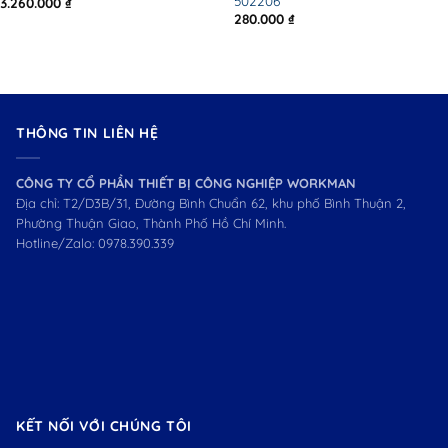
502206
3.260.000
₫
280.000
₫
THÔNG TIN LIÊN HỆ
CÔNG TY CỔ PHẦN THIẾT BỊ CÔNG NGHIỆP WORKMAN
Địa chỉ: T2/D3B/31, Đường Bình Chuẩn 62, khu phố Bình Thuận 2,
Phường Thuận Giao, Thành Phố Hồ Chí Minh.
Hotline/Zalo:
0978.390.339
KẾT NỐI VỚI CHÚNG TÔI