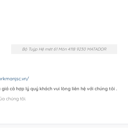
Bộ Tuýp Hệ mét 61 Món 4118 9230 MATADOR
orkmanjsc.vn/
giá cả hợp lý quý khách vui lòng liên hệ với chúng tôi .
ủa chúng tôi.