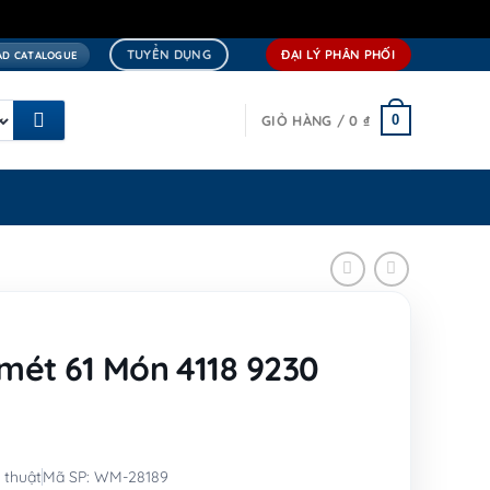
TUYỂN DỤNG
ĐẠI LÝ PHÂN PHỐI
D CATALOGUE
0
GIỎ HÀNG /
0
₫
mét 61 Món 4118 9230
 thuật
Mã SP: WM-28189