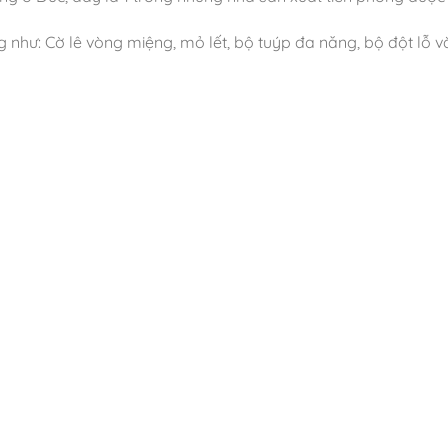
ư: Cờ lê vòng miệng, mỏ lết, bộ tuýp đa năng, bộ đột lỗ và số,