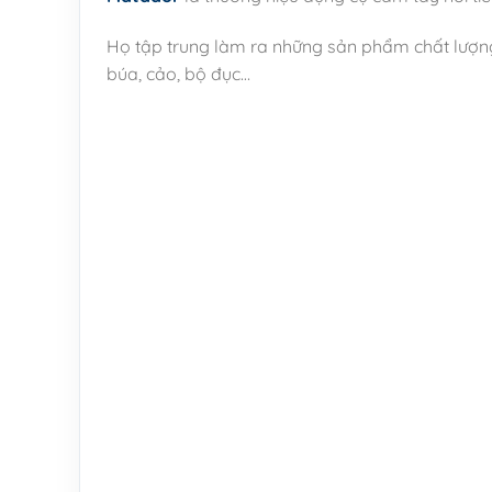
Họ tập trung làm ra những sản phẩm chất lượng nh
búa, cảo, bộ đục…