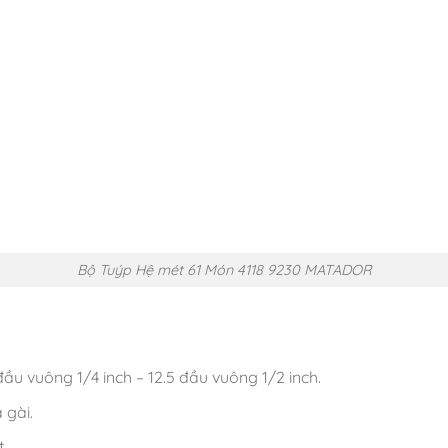
Bộ Tuýp Hệ mét 61 Món 4118 9230 MATADOR
ầu vuông 1/4 inch – 12.5 đầu vuông 1/2 inch.
 gài.
.