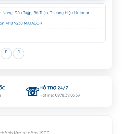
a Năng
,
Đầu Tuýp, Bộ Tuýp
,
Thương Hiệu Matador
Món 4118 9230 MATADOR
ỐC
HỖ TRỢ 24/7
g
Hotline: 0978.39.03.39
 thành lập từ năm 1900.