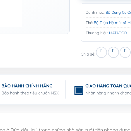
Danh mục:
Bộ Dụng Cụ Đ
Thẻ:
Bộ Tuýp Hệ mét 61 
Thương hiệu:
MATADOR
Chia sẻ:
BẢO HÀNH CHÍNH HÃNG
GIAO HÀNG TOÀN QU
Bảo hành theo tiêu chuẩn NSX
Nhận hàng nhanh chón
ếng ở Đức, đây là 1 trong những nhà sản xuất tiên phong được