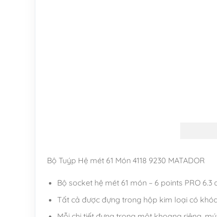
Bộ Tuýp Hệ mét 61 Món 4118 9230 MATADOR
Bộ socket hệ mét 61 món – 6 points PRO 6.3 đ
Tất cả được đựng trong hộp kim loại có khóa
Mỗi chi tiết đựng trong một khoang riêng, mút