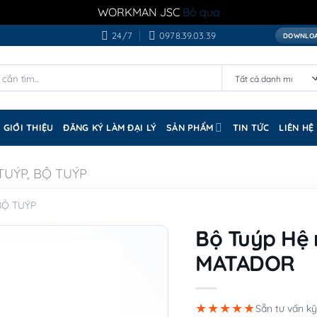
WORKMAN JSC
Bỏ qua
24/7
0978.39.03.39
DOWNLOA
GIỚI THIỆU
ĐĂNG KÝ LÀM ĐẠI LÝ
SẢN PHẨM
TIN TỨC
LIÊN HỆ
TUÝP, BỘ TUÝP
BỘ TUÝP
Bộ Tuýp Hệ 
MATADOR
★★★★★
Sẵn tư vấn kỹ