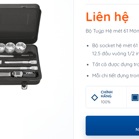
Liên hệ
Bộ Tuýp Hệ mét 61 Mó
Bộ socket hệ mét 61 
12.5 đầu vuông 1/2 i
Tất cả được đựng tr
Mỗi chi tiết đựng tr
CHÍNH
HÃNG
100%
N