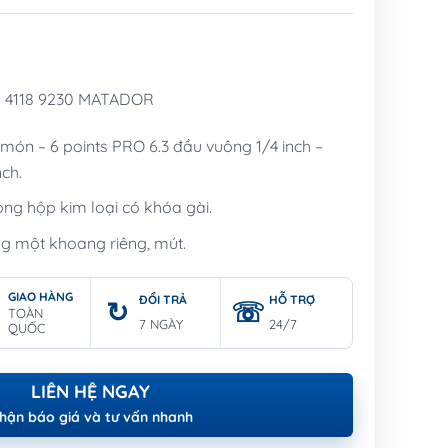
n 4118 9230 MATADOR
món – 6 points PRO 6.3 đầu vuông 1/4 inch –
nch.
ong hộp kim loại có khóa gài.
ong một khoang riêng, mút.
GIAO HÀNG
ĐỔI TRẢ
HỖ TRỢ
TOÀN
7 NGÀY
24/7
QUỐC
LIÊN HỆ NGAY
hận báo giá và tư vấn nhanh