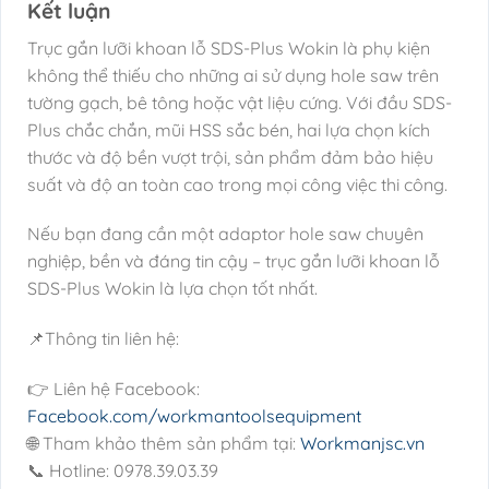
Kết luận
Trục gắn lưỡi khoan lỗ SDS-Plus Wokin là phụ kiện
không thể thiếu cho những ai sử dụng hole saw trên
tường gạch, bê tông hoặc vật liệu cứng. Với đầu SDS-
Plus chắc chắn, mũi HSS sắc bén, hai lựa chọn kích
thước và độ bền vượt trội, sản phẩm đảm bảo hiệu
suất và độ an toàn cao trong mọi công việc thi công.
Nếu bạn đang cần một adaptor hole saw chuyên
nghiệp, bền và đáng tin cậy – trục gắn lưỡi khoan lỗ
SDS-Plus Wokin là lựa chọn tốt nhất.
📌Thông tin liên hệ:
👉 Liên hệ Facebook:
Facebook.com/workmantoolsequipment
🌐 Tham khảo thêm sản phẩm tại:
Workmanjsc.vn
📞 Hotline: 0978.39.03.39