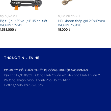
BỘ DỤNG CỤ
DỤNG CỤ CƠ KHÍ
Bộ tuýp 1/2″ và 1/4″ 45 chi tiết
Mũi khoan thép gió 2.0x49mm
WOKIN 155545
WOKIN 750420
1.388.000
₫
15.000
₫
THÔNG TIN LIÊN HỆ
CÔNG TY CỔ PHẦN THIẾT BỊ CÔNG NGHIỆP WORKMAN
Địa chỉ: T2/D3B/31, Đường Bình Chuẩn 62, khu phố Bình Thuận 2,
Phường Thuận Giao, Thành Phố Hồ Chí Minh.
Hotline/Zalo:
0978.390.339