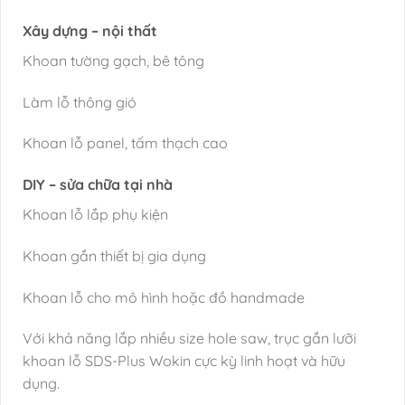
Xây dựng – nội thất
Khoan tường gạch, bê tông
Làm lỗ thông gió
Khoan lỗ panel, tấm thạch cao
DIY – sửa chữa tại nhà
Khoan lỗ lắp phụ kiện
Khoan gắn thiết bị gia dụng
Khoan lỗ cho mô hình hoặc đồ handmade
Với khả năng lắp nhiều size hole saw, trục gắn lưỡi
khoan lỗ SDS-Plus Wokin cực kỳ linh hoạt và hữu
dụng.