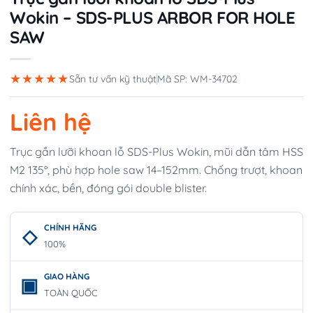
Wokin – SDS-PLUS ARBOR FOR HOLE
SAW
★★★★★
Sẵn tư vấn kỹ thuật
Mã SP: WM-34702
Liên hệ
Trục gắn lưỡi khoan lỗ SDS-Plus Wokin, mũi dẫn tâm HSS
M2 135°, phù hợp hole saw 14–152mm. Chống trượt, khoan
chính xác, bền, đóng gói double blister.
CHÍNH HÃNG
100%
GIAO HÀNG
TOÀN QUỐC