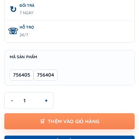
ĐỔI TRẢ
7 NGÀY
HỖ TRỢ
24/7
MÃ SẢN PHẨM
756405
756404
Trục gắn lưỡi khoan lỗ SDS-Plus Wokin - SDS-PLUS ARBOR FO
THÊM VÀO GIỎ HÀNG