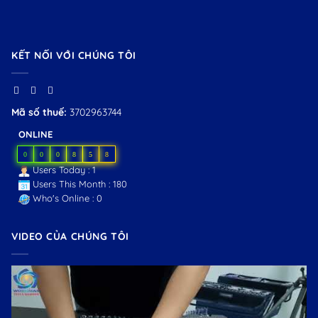
KẾT NỐI VỚI CHÚNG TÔI
Mã số thuế:
3702963744
ONLINE
0
0
0
8
5
8
Users Today : 1
Users This Month : 180
Who's Online : 0
VIDEO CỦA CHÚNG TÔI