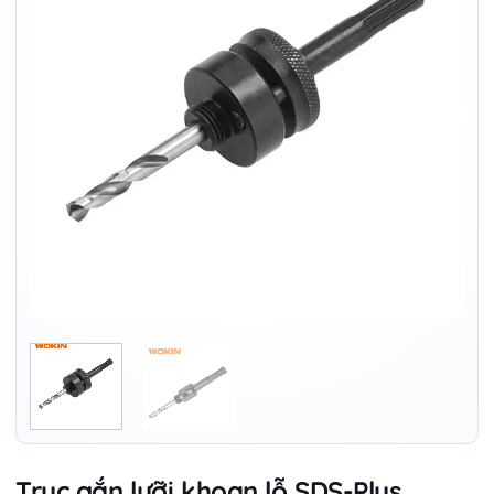
Trục gắn lưỡi khoan lỗ SDS-Plus