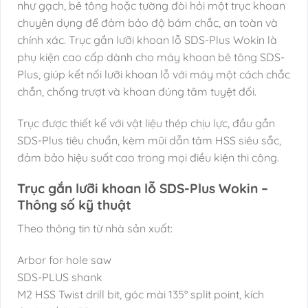
như gạch, bê tông hoặc tường đòi hỏi một trục khoan
chuyên dụng để đảm bảo độ bám chắc, an toàn và
chính xác. Trục gắn lưỡi khoan lỗ SDS-Plus Wokin là
phụ kiện cao cấp dành cho máy khoan bê tông SDS-
Plus, giúp kết nối lưỡi khoan lỗ với máy một cách chắc
chắn, chống trượt và khoan đúng tâm tuyệt đối.
Trục được thiết kế với vật liệu thép chịu lực, đầu gắn
SDS-Plus tiêu chuẩn, kèm mũi dẫn tâm HSS siêu sắc,
đảm bảo hiệu suất cao trong mọi điều kiện thi công.
Trục gắn lưỡi khoan lỗ SDS-Plus Wokin –
Thông số kỹ thuật
Theo thông tin từ nhà sản xuất:
Arbor for hole saw
SDS-PLUS shank
M2 HSS Twist drill bit, góc mài 135° split point, kích