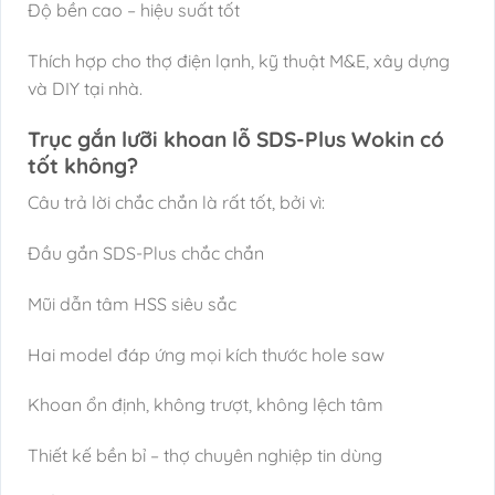
Độ bền cao – hiệu suất tốt
Thích hợp cho thợ điện lạnh, kỹ thuật M&E, xây dựng
và DIY tại nhà.
Trục gắn lưỡi khoan lỗ SDS-Plus Wokin có
tốt không?
Câu trả lời chắc chắn là rất tốt, bởi vì:
Đầu gắn SDS-Plus chắc chắn
Mũi dẫn tâm HSS siêu sắc
Hai model đáp ứng mọi kích thước hole saw
Khoan ổn định, không trượt, không lệch tâm
Thiết kế bền bỉ – thợ chuyên nghiệp tin dùng