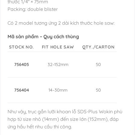
thước 1/4″ × 75mm
Packing: double blister
Có 2 model tương ứng 2 dải kích thước hole saw:
Mã sản phẩm – Quy cách thùng
STOCK NO.
FIT HOLE SAW
QTY./CARTON
756405
32–152mm
50
756404
14–30mm
50
Như vậy, trục gắn lưỡi khoan lỗ SDS-Plus Wokin phù
hợp từ size nhỏ (14mm) đến size lớn (152mm), đáp
ứng hầu hết nhu cầu thi công.